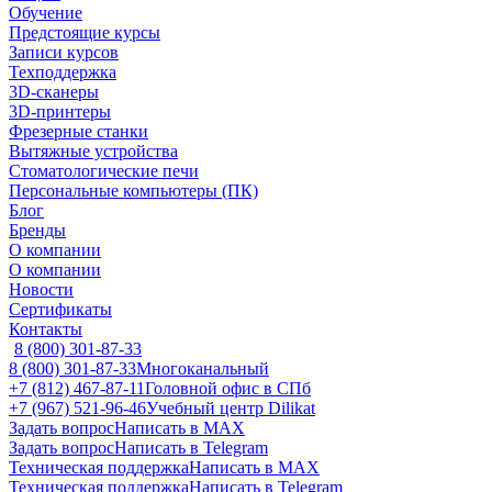
Обучение
Предстоящие курсы
Записи курсов
Техподдержка
3D-сканеры
3D-принтеры
Фрезерные станки
Вытяжные устройства
Стоматологические печи
Персональные компьютеры (ПК)
Блог
Бренды
О компании
О компании
Новости
Сертификаты
Контакты
8 (800) 301-87-33
8 (800) 301-87-33
Многоканальный
+7 (812) 467-87-11
Головной офис в СПб
+7 (967) 521-96-46
Учебный центр Dilikat
Задать вопрос
Написать в MAX
Задать вопрос
Написать в Telegram
Техническая поддержка
Написать в MAX
Техническая поддержка
Написать в Telegram