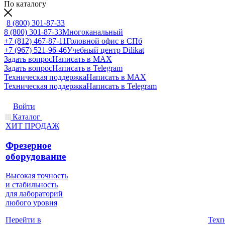
По каталогу
8 (800) 301-87-33
8 (800) 301-87-33
Многоканальный
+7 (812) 467-87-11
Головной офис в СПб
+7 (967) 521-96-46
Учебный центр Dilikat
Задать вопрос
Написать в MAX
Задать вопрос
Написать в Telegram
Техническая поддержка
Написать в MAX
Техническая поддержка
Написать в Telegram
Войти
Каталог
ХИТ ПРОДАЖ
Фрезерное
оборудование
Высокая точность
и стабильность
для лабораторий
любого уровня
Техп
Перейти в