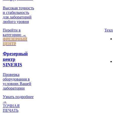
Высокая точность
и стабильность
для лабораторий
любого уровня
Техп
Перейти в
категорию →
ФРЕЗЕРНЫЙ
ЦЕНТР
Фрезерный
центр
SINERIS
Проверка
оборудования в
условиях Вашей
лаборатории
Узнать подробнее
→
ТОЧНАЯ
ПЕЧАТЬ