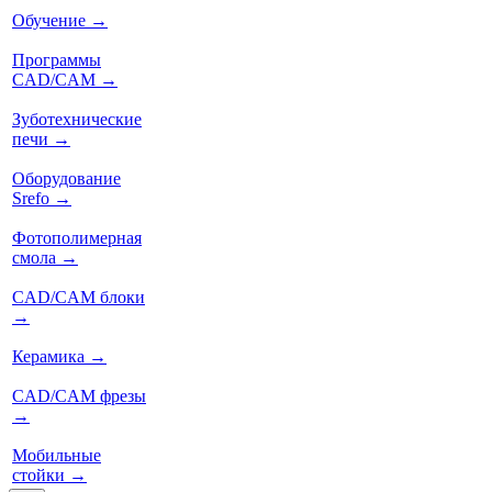
Обучение
→
Программы
CAD/CAM
→
Зуботехнические
печи
→
Оборудование
Srefo
→
Фотополимерная
смола
→
CAD/CAM блоки
→
Керамика
→
CAD/CAM фрезы
→
Мобильные
стойки
→