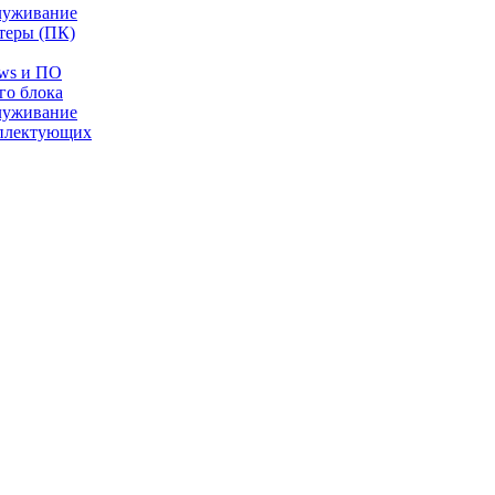
луживание
теры (ПК)
ows и ПО
го блока
луживание
плектующих