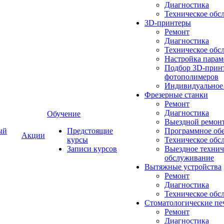
Диагностика
Техническое обс
3D-принтеры
Ремонт
Диагностика
Техническое обс
Настройка парам
Подбор 3D-принт
фотополимеров
Индивидуальное
Фрезерные станки
Ремонт
Диагностика
Обучение
Выездной ремон
ый
Предстоящие
Программное об
Акции
курсы
Техническое обс
Записи курсов
Выездное технич
обслуживание
Вытяжные устройства
Ремонт
Диагностика
Техническое обс
Стоматологические пе
Ремонт
Диагностика