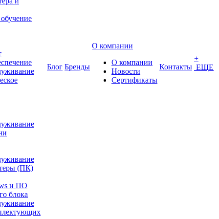
ера и
 обучение
О компании
т
+
еспечение
О компании
Блог
Бренды
Контакты
ЕЩЕ
луживание
Новости
еское
Сертификаты
луживание
чи
луживание
теры (ПК)
ows и ПО
го блока
луживание
плектующих