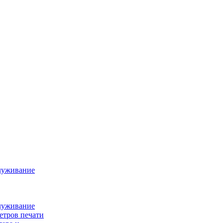
луживание
луживание
етров печати