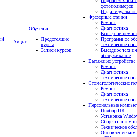
Подбор 3D-принт
фотополимеров
Индивидуальное
Фрезерные станки
Ремонт
Диагностика
Обучение
Выездной ремон
ый
Предстоящие
Программное об
Акции
курсы
Техническое обс
Записи курсов
Выездное технич
обслуживание
Вытяжные устройства
Ремонт
Диагностика
Техническое обс
Стоматологические пе
Ремонт
Диагностика
Техническое обс
Персональные компью
Подбор ПК
Установка Wind
Сборка системно
Техническое обс
Обновление ком