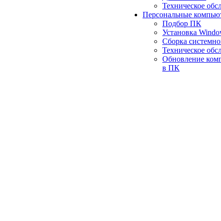
Техническое обс
Персональные компью
Подбор ПК
Установка Wind
Сборка системно
Техническое обс
Обновление ком
в ПК