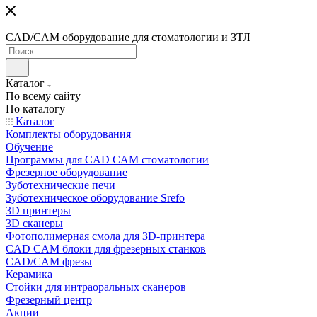
CAD/CAM оборудование для стоматологии и ЗТЛ
Каталог
По всему сайту
По каталогу
Каталог
Комплекты оборудования
Обучение
Программы для CAD CAM стоматологии
Фрезерное оборудование
Зуботехнические печи
Зуботехническое оборудование Srefo
3D принтеры
3D сканеры
Фотополимерная смола для 3D-принтера
CAD CAM блоки для фрезерных станков
CAD/CAM фрезы
Керамика
Стойки для интраоральных сканеров
Фрезерный центр
Акции