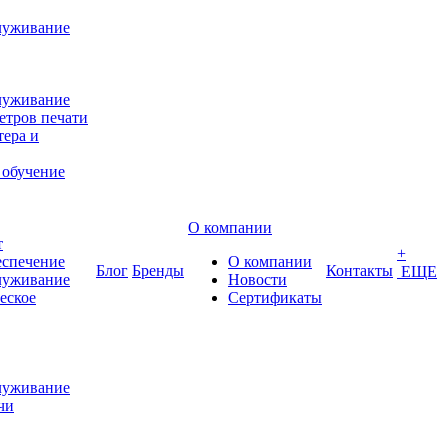
луживание
луживание
етров печати
ера и
 обучение
О компании
т
+
еспечение
О компании
Блог
Бренды
Контакты
ЕЩЕ
луживание
Новости
еское
Сертификаты
луживание
чи