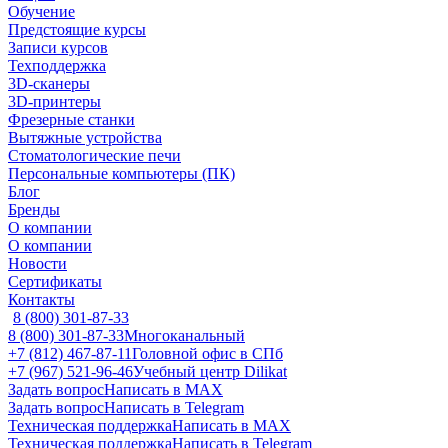
Обучение
Предстоящие курсы
Записи курсов
Техподдержка
3D-сканеры
3D-принтеры
Фрезерные станки
Вытяжные устройства
Стоматологические печи
Персональные компьютеры (ПК)
Блог
Бренды
О компании
О компании
Новости
Сертификаты
Контакты
8 (800) 301-87-33
8 (800) 301-87-33
Многоканальный
+7 (812) 467-87-11
Головной офис в СПб
+7 (967) 521-96-46
Учебный центр Dilikat
Задать вопрос
Написать в MAX
Задать вопрос
Написать в Telegram
Техническая поддержка
Написать в MAX
Техническая поддержка
Написать в Telegram