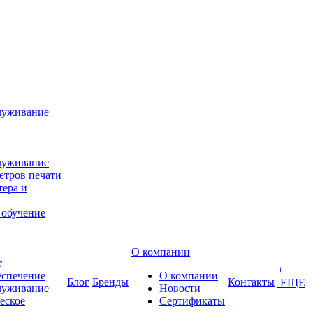
луживание
луживание
етров печати
ера и
 обучение
О компании
т
+
еспечение
О компании
Блог
Бренды
Контакты
ЕЩЕ
луживание
Новости
еское
Сертификаты