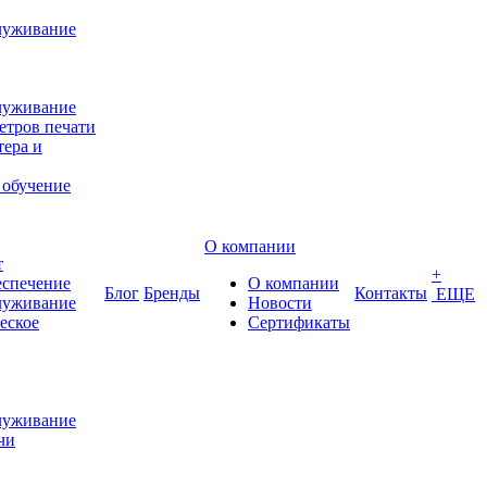
луживание
луживание
етров печати
ера и
 обучение
О компании
т
+
еспечение
О компании
Блог
Бренды
Контакты
ЕЩЕ
луживание
Новости
еское
Сертификаты
луживание
чи