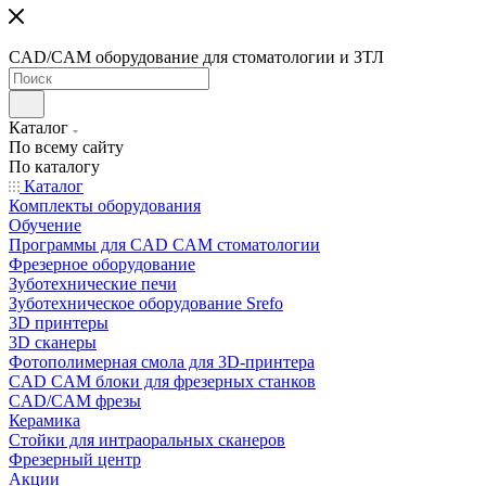
CAD/CAM оборудование для стоматологии и ЗТЛ
Каталог
По всему сайту
По каталогу
Каталог
Комплекты оборудования
Обучение
Программы для CAD CAM стоматологии
Фрезерное оборудование
Зуботехнические печи
Зуботехническое оборудование Srefo
3D принтеры
3D сканеры
Фотополимерная смола для 3D-принтера
CAD CAM блоки для фрезерных станков
CAD/CAM фрезы
Керамика
Стойки для интраоральных сканеров
Фрезерный центр
Акции