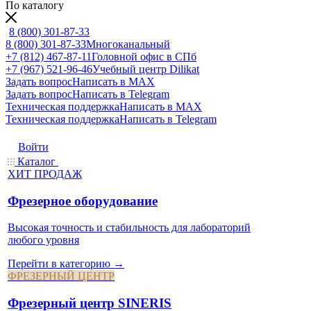
По каталогу
8 (800) 301-87-33
8 (800) 301-87-33
Многоканальный
+7 (812) 467-87-11
Головной офис в СПб
+7 (967) 521-96-46
Учебный центр Dilikat
Задать вопрос
Написать в MAX
Задать вопрос
Написать в Telegram
Техническая поддержка
Написать в MAX
Техническая поддержка
Написать в Telegram
Войти
Каталог
ХИТ ПРОДАЖ
Фрезерное оборудование
Высокая точность и стабильность для лабораторий
любого уровня
Перейти в категорию →
ФРЕЗЕРНЫЙ ЦЕНТР
Фрезерный центр SINERIS