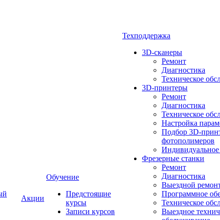
Техподдержка
3D-сканеры
Ремонт
Диагностика
Техническое обс
3D-принтеры
Ремонт
Диагностика
Техническое обс
Настройка парам
Подбор 3D-принт
фотополимеров
Индивидуальное
Фрезерные станки
Ремонт
Диагностика
Обучение
Выездной ремон
ый
Предстоящие
Программное об
Акции
курсы
Техническое обс
Записи курсов
Выездное технич