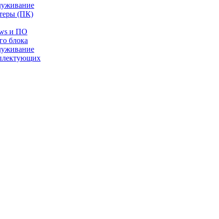
луживание
теры (ПК)
ows и ПО
го блока
луживание
плектующих