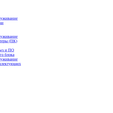
луживание
чи
луживание
теры (ПК)
ows и ПО
го блока
луживание
плектующих