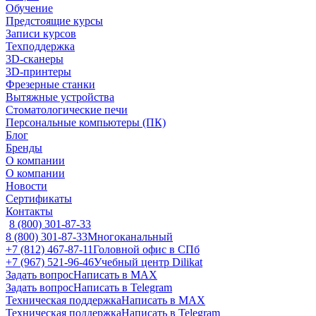
Обучение
Предстоящие курсы
Записи курсов
Техподдержка
3D-сканеры
3D-принтеры
Фрезерные станки
Вытяжные устройства
Стоматологические печи
Персональные компьютеры (ПК)
Блог
Бренды
О компании
О компании
Новости
Сертификаты
Контакты
8 (800) 301-87-33
8 (800) 301-87-33
Многоканальный
+7 (812) 467-87-11
Головной офис в СПб
+7 (967) 521-96-46
Учебный центр Dilikat
Задать вопрос
Написать в MAX
Задать вопрос
Написать в Telegram
Техническая поддержка
Написать в MAX
Техническая поддержка
Написать в Telegram