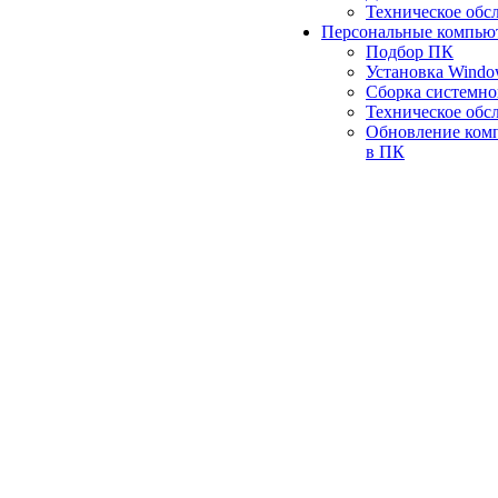
Техническое обс
Персональные компью
Подбор ПК
Установка Wind
Сборка системно
Техническое обс
Обновление ком
в ПК