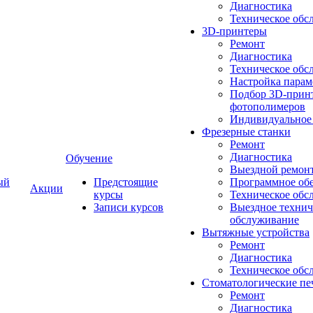
Диагностика
Техническое обс
3D-принтеры
Ремонт
Диагностика
Техническое обс
Настройка парам
Подбор 3D-принт
фотополимеров
Индивидуальное
Фрезерные станки
Ремонт
Диагностика
Обучение
Выездной ремон
ый
Предстоящие
Программное об
Акции
курсы
Техническое обс
Записи курсов
Выездное технич
обслуживание
Вытяжные устройства
Ремонт
Диагностика
Техническое обс
Стоматологические пе
Ремонт
Диагностика