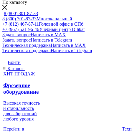
По каталогу
8 (800) 301-87-33
8 (800) 301-87-33
Многоканальный
+7 (812) 467-87-11
Головной офис в СПб
+7 (967) 521-96-46
Учебный центр Dilikat
Задать вопрос
Написать в MAX
Задать вопрос
Написать в Telegram
Техническая поддержка
Написать в MAX
Техническая поддержка
Написать в Telegram
Войти
Каталог
ХИТ ПРОДАЖ
Фрезерное
оборудование
Высокая точность
и стабильность
для лабораторий
любого уровня
Техп
Перейти в