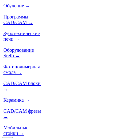
Обучение
→
Программы
CAD/CAM
→
Зуботехнические
печи
→
Оборудование
Srefo
→
Фотополимерная
смола
→
CAD/CAM блоки
→
Керамика
→
CAD/CAM фрезы
→
Мобильные
стойки
→