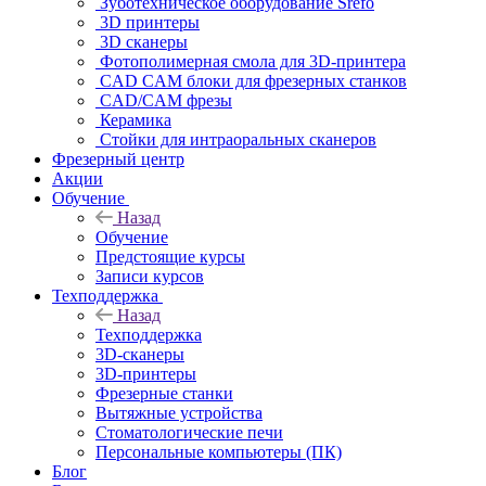
Зуботехническое оборудование Srefo
3D принтеры
3D сканеры
Фотополимерная смола для 3D-принтера
CAD CAM блоки для фрезерных станков
CAD/CAM фрезы
Керамика
Стойки для интраоральных сканеров
Фрезерный центр
Акции
Обучение
Назад
Обучение
Предстоящие курсы
Записи курсов
Техподдержка
Назад
Техподдержка
3D-сканеры
3D-принтеры
Фрезерные станки
Вытяжные устройства
Стоматологические печи
Персональные компьютеры (ПК)
Блог