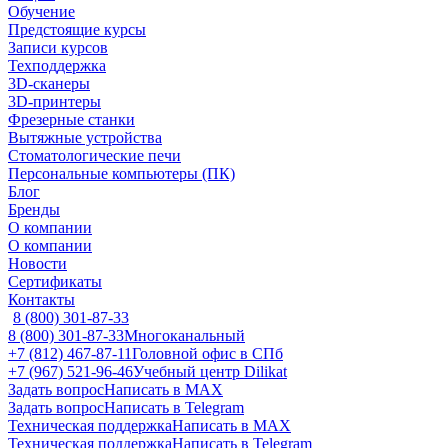
Обучение
Предстоящие курсы
Записи курсов
Техподдержка
3D-сканеры
3D-принтеры
Фрезерные станки
Вытяжные устройства
Стоматологические печи
Персональные компьютеры (ПК)
Блог
Бренды
О компании
О компании
Новости
Сертификаты
Контакты
8 (800) 301-87-33
8 (800) 301-87-33
Многоканальный
+7 (812) 467-87-11
Головной офис в СПб
+7 (967) 521-96-46
Учебный центр Dilikat
Задать вопрос
Написать в MAX
Задать вопрос
Написать в Telegram
Техническая поддержка
Написать в MAX
Техническая поддержка
Написать в Telegram