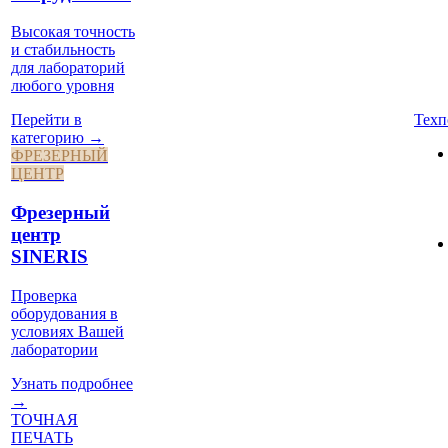
Высокая точность
и стабильность
для лабораторий
любого уровня
Техп
Перейти в
категорию →
ФРЕЗЕРНЫЙ
ЦЕНТР
Фрезерный
центр
SINERIS
Проверка
оборудования в
условиях Вашей
лаборатории
Узнать подробнее
→
ТОЧНАЯ
ПЕЧАТЬ