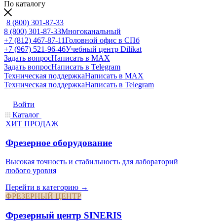
По каталогу
8 (800) 301-87-33
8 (800) 301-87-33
Многоканальный
+7 (812) 467-87-11
Головной офис в СПб
+7 (967) 521-96-46
Учебный центр Dilikat
Задать вопрос
Написать в MAX
Задать вопрос
Написать в Telegram
Техническая поддержка
Написать в MAX
Техническая поддержка
Написать в Telegram
Войти
Каталог
ХИТ ПРОДАЖ
Фрезерное оборудование
Высокая точность и стабильность для лабораторий
любого уровня
Перейти в категорию →
ФРЕЗЕРНЫЙ ЦЕНТР
Фрезерный центр SINERIS