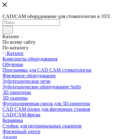
CAD/CAM оборудование для стоматологии и ЗТЛ
Каталог
По всему сайту
По каталогу
Каталог
Комплекты оборудования
Обучение
Программы для CAD CAM стоматологии
Фрезерное оборудование
Зуботехнические печи
Зуботехническое оборудование Srefo
3D принтеры
3D сканеры
Фотополимерная смола для 3D-принтера
CAD CAM блоки для фрезерных станков
CAD/CAM фрезы
Керамика
Стойки для интраоральных сканеров
Фрезерный центр
Акции