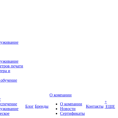
луживание
луживание
етров печати
ера и
 обучение
О компании
т
+
еспечение
О компании
Блог
Бренды
Контакты
ЕЩЕ
луживание
Новости
еское
Сертификаты