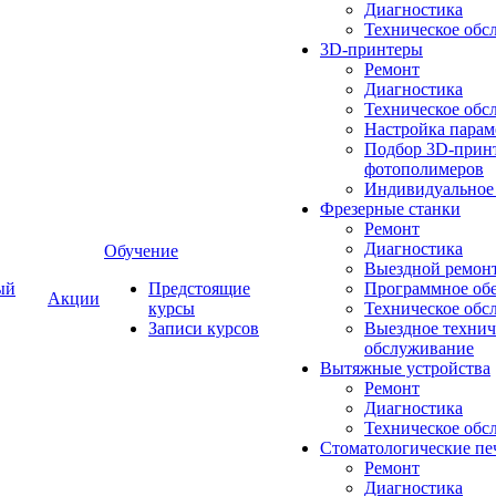
Диагностика
Техническое обс
3D-принтеры
Ремонт
Диагностика
Техническое обс
Настройка парам
Подбор 3D-принт
фотополимеров
Индивидуальное
Фрезерные станки
Ремонт
Диагностика
Обучение
Выездной ремон
ый
Предстоящие
Программное об
Акции
курсы
Техническое обс
Записи курсов
Выездное технич
обслуживание
Вытяжные устройства
Ремонт
Диагностика
Техническое обс
Стоматологические пе
Ремонт
Диагностика