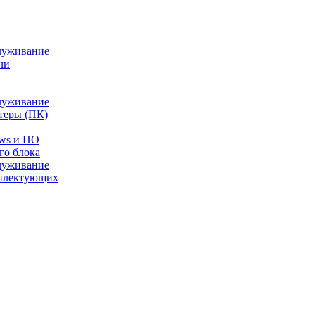
луживание
чи
луживание
теры (ПК)
ows и ПО
го блока
луживание
плектующих