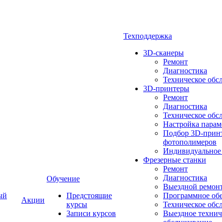
Техподдержка
3D-сканеры
Ремонт
Диагностика
Техническое обс
3D-принтеры
Ремонт
Диагностика
Техническое обс
Настройка парам
Подбор 3D-принт
фотополимеров
Индивидуальное
Фрезерные станки
Ремонт
Диагностика
Обучение
Выездной ремон
ый
Предстоящие
Программное об
Акции
курсы
Техническое обс
Записи курсов
Выездное технич