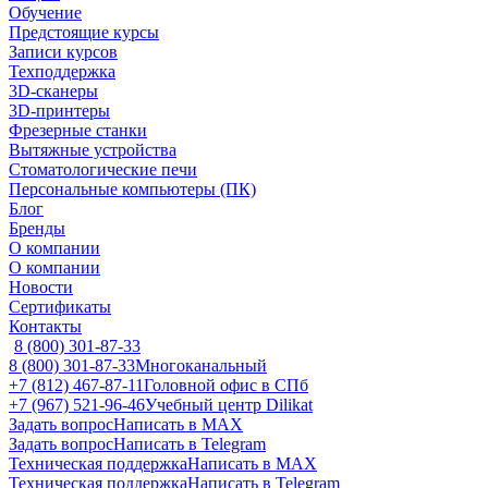
Обучение
Предстоящие курсы
Записи курсов
Техподдержка
3D-сканеры
3D-принтеры
Фрезерные станки
Вытяжные устройства
Стоматологические печи
Персональные компьютеры (ПК)
Блог
Бренды
О компании
О компании
Новости
Сертификаты
Контакты
8 (800) 301-87-33
8 (800) 301-87-33
Многоканальный
+7 (812) 467-87-11
Головной офис в СПб
+7 (967) 521-96-46
Учебный центр Dilikat
Задать вопрос
Написать в MAX
Задать вопрос
Написать в Telegram
Техническая поддержка
Написать в MAX
Техническая поддержка
Написать в Telegram