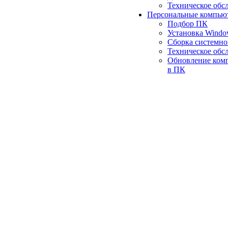
Техническое обс
Персональные компью
Подбор ПК
Установка Wind
Сборка системно
Техническое обс
Обновление ком
в ПК