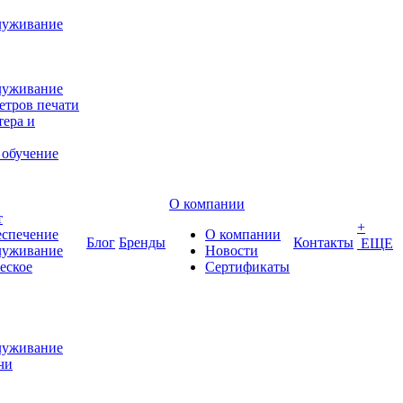
луживание
луживание
етров печати
ера и
 обучение
О компании
т
+
еспечение
О компании
Блог
Бренды
Контакты
ЕЩЕ
луживание
Новости
еское
Сертификаты
луживание
чи