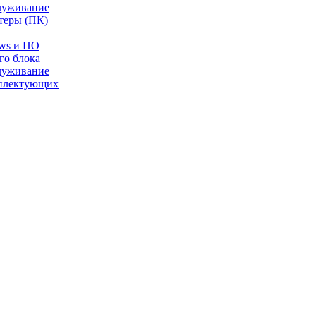
луживание
теры (ПК)
ows и ПО
го блока
луживание
плектующих