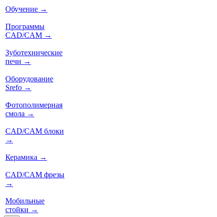
Обучение
→
Программы
CAD/CAM
→
Зуботехнические
печи
→
Оборудование
Srefo
→
Фотополимерная
смола
→
CAD/CAM блоки
→
Керамика
→
CAD/CAM фрезы
→
Мобильные
стойки
→