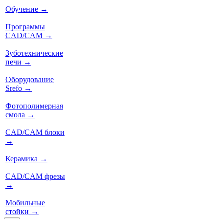
Обучение
→
Программы
CAD/CAM
→
Зуботехнические
печи
→
Оборудование
Srefo
→
Фотополимерная
смола
→
CAD/CAM блоки
→
Керамика
→
CAD/CAM фрезы
→
Мобильные
стойки
→