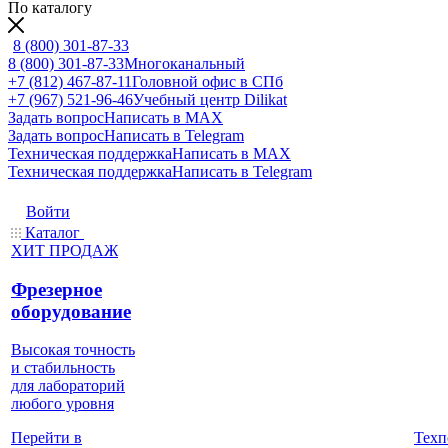
По каталогу
8 (800) 301-87-33
8 (800) 301-87-33
Многоканальный
+7 (812) 467-87-11
Головной офис в СПб
+7 (967) 521-96-46
Учебный центр Dilikat
Задать вопрос
Написать в MAX
Задать вопрос
Написать в Telegram
Техническая поддержка
Написать в MAX
Техническая поддержка
Написать в Telegram
Войти
Каталог
ХИТ ПРОДАЖ
Фрезерное
оборудование
Высокая точность
и стабильность
для лабораторий
любого уровня
Техп
Перейти в