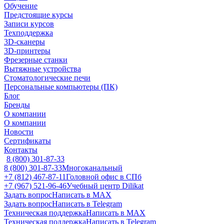
Обучение
Предстоящие курсы
Записи курсов
Техподдержка
3D-сканеры
3D-принтеры
Фрезерные станки
Вытяжные устройства
Стоматологические печи
Персональные компьютеры (ПК)
Блог
Бренды
О компании
О компании
Новости
Сертификаты
Контакты
8 (800) 301-87-33
8 (800) 301-87-33
Многоканальный
+7 (812) 467-87-11
Головной офис в СПб
+7 (967) 521-96-46
Учебный центр Dilikat
Задать вопрос
Написать в MAX
Задать вопрос
Написать в Telegram
Техническая поддержка
Написать в MAX
Техническая поддержка
Написать в Telegram