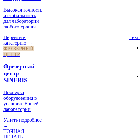
Высокая точность
и стабильность
для лабораторий
любого уровня
Техп
Перейти в
категорию →
ФРЕЗЕРНЫЙ
ЦЕНТР
Фрезерный
центр
SINERIS
Проверка
оборудования в
условиях Вашей
лаборатории
Узнать подробнее
→
ТОЧНАЯ
ПЕЧАТЬ