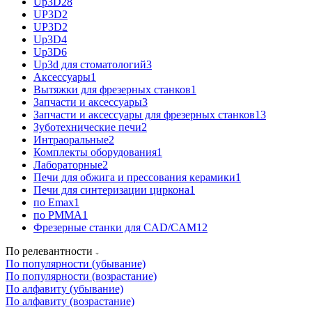
Up3D
28
UP3D
2
UP3D
2
Up3D
4
Up3D
6
Up3d для стоматологий
3
Аксессуары
1
Вытяжки для фрезерных станков
1
Запчасти и аксессуары
3
Запчасти и аксессуары для фрезерных станков
13
Зуботехнические печи
2
Интраоральные
2
Комплекты оборудования
1
Лабораторные
2
Печи для обжига и прессования керамики
1
Печи для синтеризации циркона
1
по Emax
1
по PMMA
1
Фрезерные станки для CAD/CAM
12
По релевантности
По популярности (убывание)
По популярности (возрастание)
По алфавиту (убывание)
По алфавиту (возрастание)