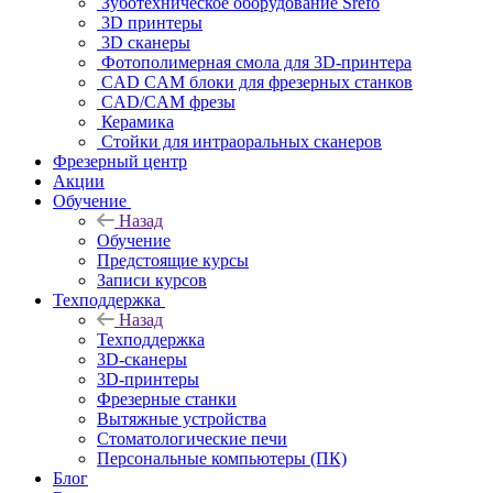
Зуботехническое оборудование Srefo
3D принтеры
3D сканеры
Фотополимерная смола для 3D-принтера
CAD CAM блоки для фрезерных станков
CAD/CAM фрезы
Керамика
Стойки для интраоральных сканеров
Фрезерный центр
Акции
Обучение
Назад
Обучение
Предстоящие курсы
Записи курсов
Техподдержка
Назад
Техподдержка
3D-сканеры
3D-принтеры
Фрезерные станки
Вытяжные устройства
Стоматологические печи
Персональные компьютеры (ПК)
Блог