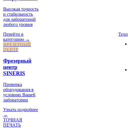
Высокая точность
и стабильность
для лабораторий
любого уровня
Техп
Перейти в
категорию →
ФРЕЗЕРНЫЙ
ЦЕНТР
Фрезерный
центр
SINERIS
Проверка
оборудования в
условиях Вашей
лаборатории
Узнать подробнее
→
ТОЧНАЯ
ПЕЧАТЬ