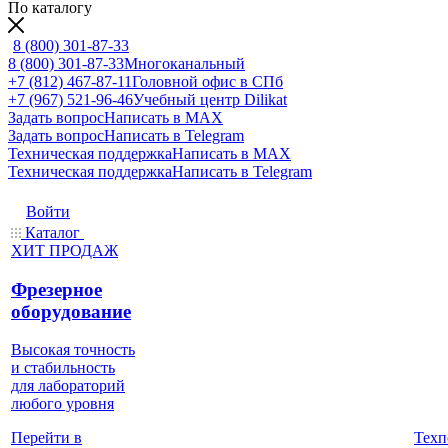
По каталогу
8 (800) 301-87-33
8 (800) 301-87-33
Многоканальный
+7 (812) 467-87-11
Головной офис в СПб
+7 (967) 521-96-46
Учебный центр Dilikat
Задать вопрос
Написать в MAX
Задать вопрос
Написать в Telegram
Техническая поддержка
Написать в MAX
Техническая поддержка
Написать в Telegram
Войти
Каталог
ХИТ ПРОДАЖ
Фрезерное
оборудование
Высокая точность
и стабильность
для лабораторий
любого уровня
Техп
Перейти в