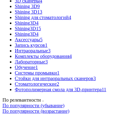
3D сканеры
4
Shining 3D
9
Shining 3D
13
Shining для стоматологий
4
Shining3D
4
Shining3D
15
Shining3D
4
Аксессуары
5
Запись курсов
1
Интраоральные
3
Комплекты оборудования
4
Лабораторные
3
Обучение
1
Системы промывки
1
Стойки для интраоральных сканеров
3
Стоматологические
2
Фотополимерная смола для 3D-принтера
11
По релевантности
По популярности (убывание)
По популярности (возрастание)