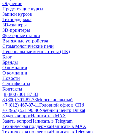
Обучение
Предстоящие курсы
Записи курсов
Техподдержка
3D-сканеры
3D-принтеры
Фрезерные станки
Вытяжные устройства
Стоматологические печи
Персональные компьютеры (ПК)
Блог
Бренды
О компании
О компании
Новости
Сертификаты
Контакты
8 (800) 301-87-33
8 (800) 301-87-33
Многоканальный
+7 (812) 467-87-11
Головной офис в СПб
+7 (967) 521-96-46
Учебный центр Dilikat
Задать вопрос
Написать в MAX
Задать вопрос
Написать в Telegram
Техническая поддержка
Написать в MAX
Техническая поддержка
Написать в Telegram