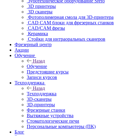
Зуботехническое оборудование Srefo
3D принтеры
3D сканеры
Фотополимерная смола для 3D-принтера
CAD CAM блоки для фрезерных станков
CAD/CAM фрезы
Керамика
Стойки для интраоральных сканеров
Фрезерный центр
Акции
Обучение
Назад
Обучение
Предстоящие курсы
Записи курсов
Техподдержка
Назад
Техподдержка
3D-сканеры
3D-принтеры
Фрезерные станки
Вытяжные устройства
Стоматологические печи
Персональные компьютеры (ПК)
Блог