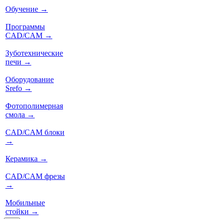
Обучение
→
Программы
CAD/CAM
→
Зуботехнические
печи
→
Оборудование
Srefo
→
Фотополимерная
смола
→
CAD/CAM блоки
→
Керамика
→
CAD/CAM фрезы
→
Мобильные
стойки
→