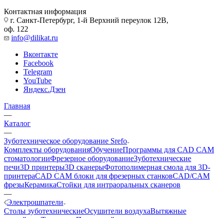
Контактная информация
г. Санкт-Петербург, 1-й Верхний переулок 12В,
оф. 122
info@dilikat.ru
Вконтакте
Facebook
Telegram
YouTube
Яндекс.Дзен
Главная
—
Каталог
—
Зуботехническое оборудование Srefo
Комплекты оборудования
Обучение
Программы для CAD CAM
стоматологии
Фрезерное оборудование
Зуботехнические
печи
3D принтеры
3D сканеры
Фотополимерная смола для 3D-
принтера
CAD CAM блоки для фрезерных станков
CAD/CAM
фрезы
Керамика
Стойки для интраоральных сканеров
—
Электрошпатели
Столы зуботехнические
Осушители воздуха
Вытяжные