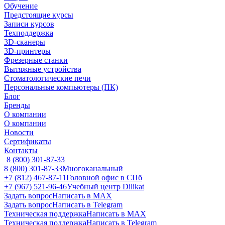
Обучение
Предстоящие курсы
Записи курсов
Техподдержка
3D-сканеры
3D-принтеры
Фрезерные станки
Вытяжные устройства
Стоматологические печи
Персональные компьютеры (ПК)
Блог
Бренды
О компании
О компании
Новости
Сертификаты
Контакты
8 (800) 301-87-33
8 (800) 301-87-33
Многоканальный
+7 (812) 467-87-11
Головной офис в СПб
+7 (967) 521-96-46
Учебный центр Dilikat
Задать вопрос
Написать в MAX
Задать вопрос
Написать в Telegram
Техническая поддержка
Написать в MAX
Техническая поддержка
Написать в Telegram