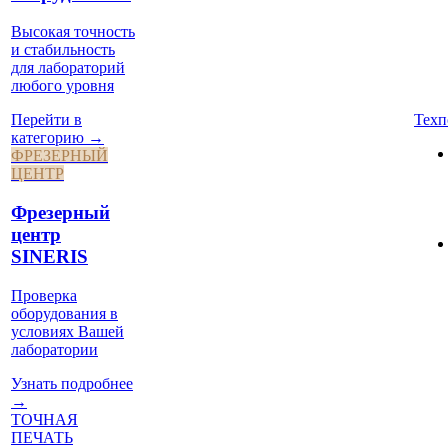
Высокая точность
и стабильность
для лабораторий
любого уровня
Техп
Перейти в
категорию →
ФРЕЗЕРНЫЙ
ЦЕНТР
Фрезерный
центр
SINERIS
Проверка
оборудования в
условиях Вашей
лаборатории
Узнать подробнее
→
ТОЧНАЯ
ПЕЧАТЬ