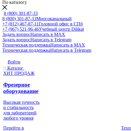
По каталогу
8 (800) 301-87-33
8 (800) 301-87-33
Многоканальный
+7 (812) 467-87-11
Головной офис в СПб
+7 (967) 521-96-46
Учебный центр Dilikat
Задать вопрос
Написать в MAX
Задать вопрос
Написать в Telegram
Техническая поддержка
Написать в MAX
Техническая поддержка
Написать в Telegram
Войти
Каталог
ХИТ ПРОДАЖ
Фрезерное
оборудование
Высокая точность
и стабильность
для лабораторий
любого уровня
Техп
Перейти в