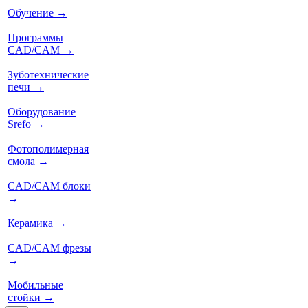
Обучение
→
Программы
CAD/CAM
→
Зуботехнические
печи
→
Оборудование
Srefo
→
Фотополимерная
смола
→
CAD/CAM блоки
→
Керамика
→
CAD/CAM фрезы
→
Мобильные
стойки
→