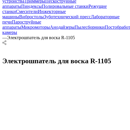
устройства
Триммеры
Пескоструйные
аппараты
Пиндексы
Полировальные станки
Режущие
станки
Смесители
Инжекторные
машины
Вибростолы
Зуботехнический пресс
Лабораторные
печи
Пароструйные
аппараты
Микромоторы
Анодайзеры
Пылесборники
Постобрабо
камеры
—
Электрошпатель для воска R-1105
Электрошпатель для воска R-1105