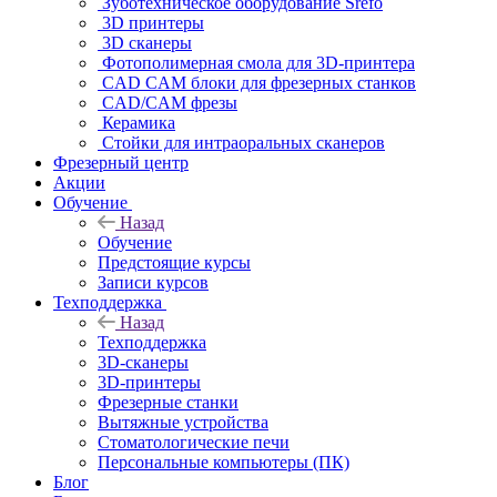
Зуботехническое оборудование Srefo
3D принтеры
3D сканеры
Фотополимерная смола для 3D-принтера
CAD CAM блоки для фрезерных станков
CAD/CAM фрезы
Керамика
Стойки для интраоральных сканеров
Фрезерный центр
Акции
Обучение
Назад
Обучение
Предстоящие курсы
Записи курсов
Техподдержка
Назад
Техподдержка
3D-сканеры
3D-принтеры
Фрезерные станки
Вытяжные устройства
Стоматологические печи
Персональные компьютеры (ПК)
Блог