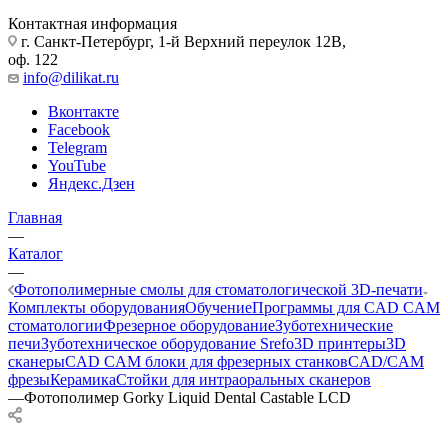
Контактная информация
г. Санкт-Петербург, 1-й Верхний переулок 12В,
оф. 122
info@dilikat.ru
Вконтакте
Facebook
Telegram
YouTube
Яндекс.Дзен
Главная
—
Каталог
—
Фотополимерные смолы для стоматологической 3D-печати
Комплекты оборудования
Обучение
Программы для CAD CAM
стоматологии
Фрезерное оборудование
Зуботехнические
печи
Зуботехническое оборудование Srefo
3D принтеры
3D
сканеры
CAD CAM блоки для фрезерных станков
CAD/CAM
фрезы
Керамика
Стойки для интраоральных сканеров
—
Фотополимер Gorky Liquid Dental Castable LCD