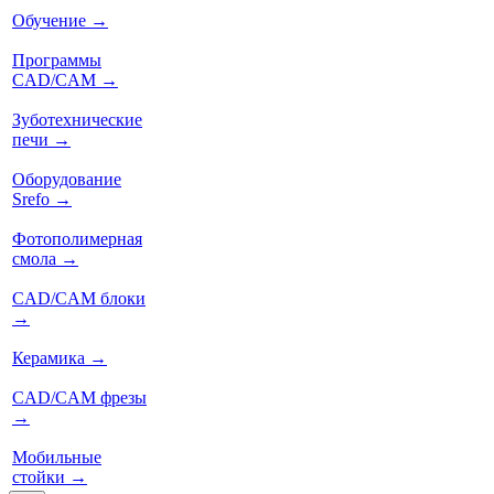
Обучение
→
Программы
CAD/CAM
→
Зуботехнические
печи
→
Оборудование
Srefo
→
Фотополимерная
смола
→
CAD/CAM блоки
→
Керамика
→
CAD/CAM фрезы
→
Мобильные
стойки
→