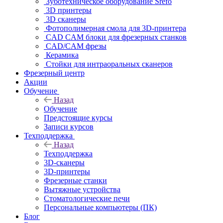
Зуботехническое оборудование Srefo
3D принтеры
3D сканеры
Фотополимерная смола для 3D-принтера
CAD CAM блоки для фрезерных станков
CAD/CAM фрезы
Керамика
Стойки для интраоральных сканеров
Фрезерный центр
Акции
Обучение
Назад
Обучение
Предстоящие курсы
Записи курсов
Техподдержка
Назад
Техподдержка
3D-сканеры
3D-принтеры
Фрезерные станки
Вытяжные устройства
Стоматологические печи
Персональные компьютеры (ПК)
Блог