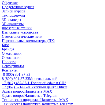
Обучение
Предстоящие курсы
Записи курсов
Техподдержка
3D-сканеры
3D-принтеры
Фрезерные станки
Вытяжные устройства
Стоматологические печи
Персональные компьютеры (ПК)
Блог
Бренды
О компании
О компании
Новости
Сертификаты
Контакты
8 (800) 301-87-33
8 (800) 301-87-33
Многоканальный
+7 (812) 467-87-11
Головной офис в СПб
+7 (967) 521-96-46
Учебный центр Dilikat
Задать вопрос
Написать в MAX
Задать вопрос
Написать в Telegram
Техническая поддержка
Написать в MAX
Техническая поддержка
Написать в Telegram