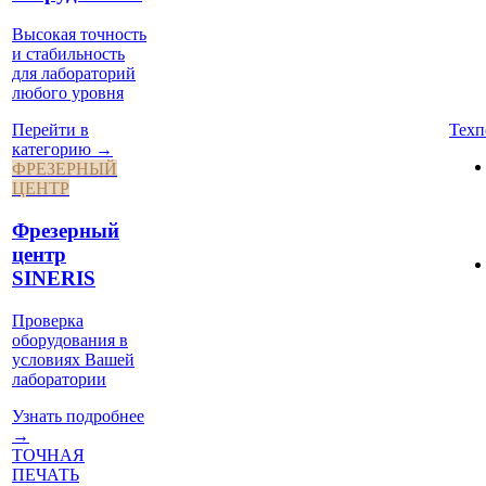
Высокая точность
и стабильность
для лабораторий
любого уровня
Техп
Перейти в
категорию →
ФРЕЗЕРНЫЙ
ЦЕНТР
Фрезерный
центр
SINERIS
Проверка
оборудования в
условиях Вашей
лаборатории
Узнать подробнее
→
ТОЧНАЯ
ПЕЧАТЬ