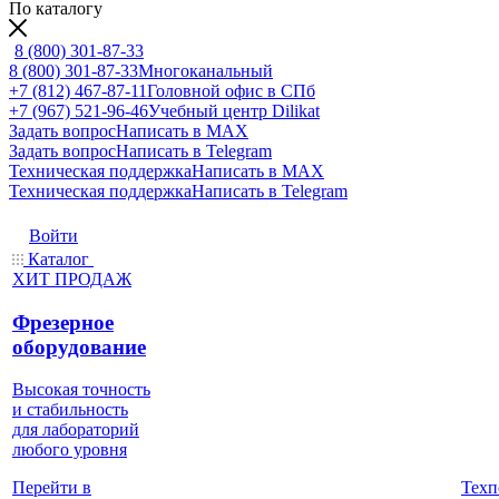
По каталогу
8 (800) 301-87-33
8 (800) 301-87-33
Многоканальный
+7 (812) 467-87-11
Головной офис в СПб
+7 (967) 521-96-46
Учебный центр Dilikat
Задать вопрос
Написать в MAX
Задать вопрос
Написать в Telegram
Техническая поддержка
Написать в MAX
Техническая поддержка
Написать в Telegram
Войти
Каталог
ХИТ ПРОДАЖ
Фрезерное
оборудование
Высокая точность
и стабильность
для лабораторий
любого уровня
Техп
Перейти в