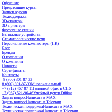
Обучение
Предстоящие курсы
Записи курсов
Техподдержка
3D-сканеры
3D-принтеры
Фрезерные станки
Вытяжные устройства
Стоматологические печи
Персональные компьютеры (ПК)
Блог
Бренды
О компании
О компании
Новости
Сертификаты
Контакты
8 (800) 301-87-33
8 (800) 301-87-33
Многоканальный
+7 (812) 467-87-11
Головной офис в СПб
+7 (967) 521-96-46
Учебный центр Dilikat
Задать вопрос
Написать в MAX
Задать вопрос
Написать в Telegram
Техническая поддержка
Написать в MAX
Техническая поддержка
Написать в Telegram