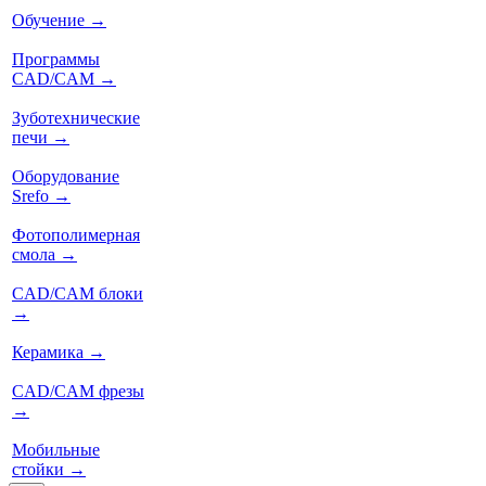
Обучение
→
Программы
CAD/CAM
→
Зуботехнические
печи
→
Оборудование
Srefo
→
Фотополимерная
смола
→
CAD/CAM блоки
→
Керамика
→
CAD/CAM фрезы
→
Мобильные
стойки
→