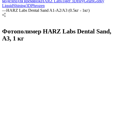
моделей
для времянок
HARZ Labs
Tiger 3D
HeyGears
Gorky
Liquid
Shining3D
Phrozen
—
HARZ Labs Dental Sand A1-A2/A3 (0.5кг - 1кг)
Фотополимер HARZ Labs Dental Sand,
A3, 1 кг