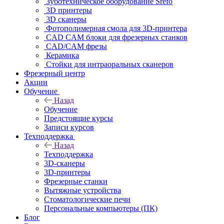
Зуботехническое оборудование Srefo
3D принтеры
3D сканеры
Фотополимерная смола для 3D-принтера
CAD CAM блоки для фрезерных станков
CAD/CAM фрезы
Керамика
Стойки для интраоральных сканеров
Фрезерный центр
Акции
Обучение
Назад
Обучение
Предстоящие курсы
Записи курсов
Техподдержка
Назад
Техподдержка
3D-сканеры
3D-принтеры
Фрезерные станки
Вытяжные устройства
Стоматологические печи
Персональные компьютеры (ПК)
Блог