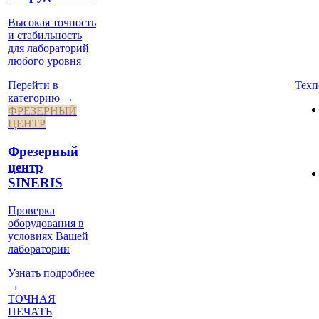
Высокая точность
и стабильность
для лабораторий
любого уровня
Техп
Перейти в
категорию →
ФРЕЗЕРНЫЙ
ЦЕНТР
Фрезерный
центр
SINERIS
Проверка
оборудования в
условиях Вашей
лаборатории
Узнать подробнее
→
ТОЧНАЯ
ПЕЧАТЬ