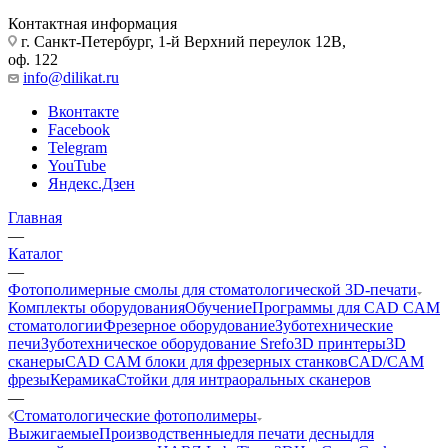
Контактная информация
г. Санкт-Петербург, 1-й Верхний переулок 12В,
оф. 122
info@dilikat.ru
Вконтакте
Facebook
Telegram
YouTube
Яндекс.Дзен
Главная
—
Каталог
—
Фотополимерные смолы для стоматологической 3D-печати
Комплекты оборудования
Обучение
Программы для CAD CAM
стоматологии
Фрезерное оборудование
Зуботехнические
печи
Зуботехническое оборудование Srefo
3D принтеры
3D
сканеры
CAD CAM блоки для фрезерных станков
CAD/CAM
фрезы
Керамика
Стойки для интраоральных сканеров
—
Стоматологические фотополимеры
Выжигаемые
Производственные
для печати десны
для