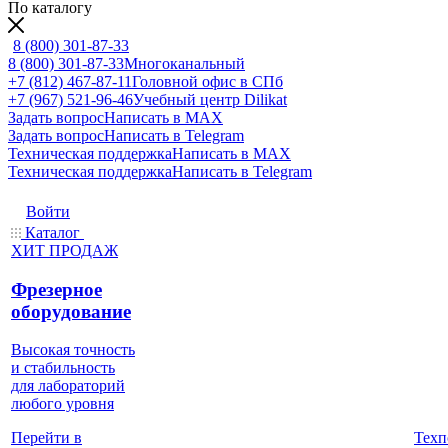
По каталогу
8 (800) 301-87-33
8 (800) 301-87-33
Многоканальный
+7 (812) 467-87-11
Головной офис в СПб
+7 (967) 521-96-46
Учебный центр Dilikat
Задать вопрос
Написать в MAX
Задать вопрос
Написать в Telegram
Техническая поддержка
Написать в MAX
Техническая поддержка
Написать в Telegram
Войти
Каталог
ХИТ ПРОДАЖ
Фрезерное
оборудование
Высокая точность
и стабильность
для лабораторий
любого уровня
Техп
Перейти в