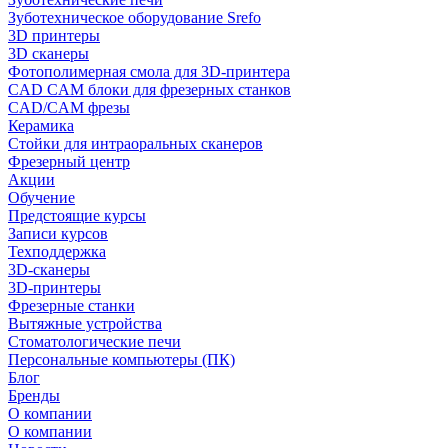
Зуботехническое оборудование Srefo
3D принтеры
3D сканеры
Фотополимерная смола для 3D-принтера
CAD CAM блоки для фрезерных станков
CAD/CAM фрезы
Керамика
Стойки для интраоральных сканеров
Фрезерный центр
Акции
Обучение
Предстоящие курсы
Записи курсов
Техподдержка
3D-сканеры
3D-принтеры
Фрезерные станки
Вытяжные устройства
Стоматологические печи
Персональные компьютеры (ПК)
Блог
Бренды
О компании
О компании