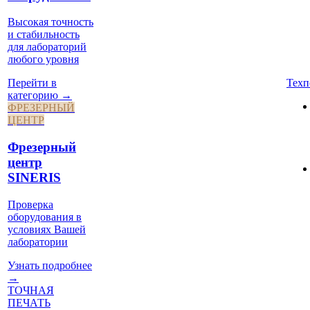
Высокая точность
и стабильность
для лабораторий
любого уровня
Техп
Перейти в
категорию →
ФРЕЗЕРНЫЙ
ЦЕНТР
Фрезерный
центр
SINERIS
Проверка
оборудования в
условиях Вашей
лаборатории
Узнать подробнее
→
ТОЧНАЯ
ПЕЧАТЬ