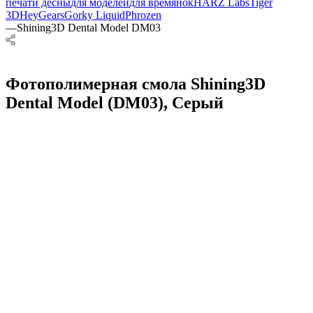
печати десны
для моделей
для времянок
HARZ Labs
Tiger
3D
HeyGears
Gorky Liquid
Phrozen
—
Shining3D Dental Model DM03
Фотополимерная смола Shining3D
Dental Model (DM03), Серый