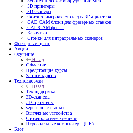
Зуботехническое оборудование Srefo
3D принтеры
3D сканеры
Фотополимерная смола для 3D-принтера
CAD CAM блоки для фрезерных станков
CAD/CAM фрезы
Керамика
Стойки для интраоральных сканеров
Фрезерный центр
Акции
Обучение
Назад
Обучение
Предстоящие курсы
Записи курсов
Техподдержка
Назад
Техподдержка
3D-сканеры
3D-принтеры
Фрезерные станки
Вытяжные устройства
Стоматологические печи
Персональные компьютеры (ПК)
Блог