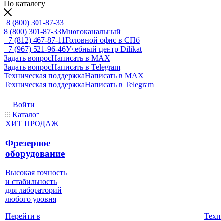
По каталогу
8 (800) 301-87-33
8 (800) 301-87-33
Многоканальный
+7 (812) 467-87-11
Головной офис в СПб
+7 (967) 521-96-46
Учебный центр Dilikat
Задать вопрос
Написать в MAX
Задать вопрос
Написать в Telegram
Техническая поддержка
Написать в MAX
Техническая поддержка
Написать в Telegram
Войти
Каталог
ХИТ ПРОДАЖ
Фрезерное
оборудование
Высокая точность
и стабильность
для лабораторий
любого уровня
Техп
Перейти в