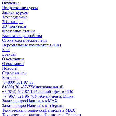
Обучение
Предстоящие курсы
Записи курсов
Техподдержка
3D-сканеры
3D-принтеры
Фрезерные станки
Вытяжные устройства
Стоматологические печи
Персональные компьютеры (ПК)
Блог
Бренды
О компании
О компании
Новости
Сертификаты
Контакты
8 (800) 301-87-33
8 (800) 301-87-33
Многоканальный
+7 (812) 467-87-11
Головной офис в СПб
+7 (967) 521-96-46
Учебный центр Dilikat
Задать вопрос
Написать в MAX
Задать вопрос
Написать в Telegram
Техническая поддержка
Написать в MAX
Техническая поддержка
Написать в Telegram