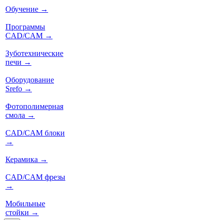
Обучение
→
Программы
CAD/CAM
→
Зуботехнические
печи
→
Оборудование
Srefo
→
Фотополимерная
смола
→
CAD/CAM блоки
→
Керамика
→
CAD/CAM фрезы
→
Мобильные
стойки
→