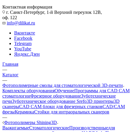
Контактная информация
г. Санкт-Петербург, 1-й Верхний переулок 12В,
оф. 122
info@dilikat.ru
Вконтакте
Facebook
Telegram
YouTube
Яндекс.Дзен
Главная
—
Каталог
—
Фотополимерные смолы для стоматологической 3D-печати
Комплекты оборудования
Обучение
Программы для CAD CAM
стоматологии
Фрезерное оборудование
Зуботехнические
печи
Зуботехническое оборудование Srefo
3D принтеры
3D
сканеры
CAD CAM блоки для фрезерных станков
CAD/CAM
фрезы
Керамика
Стойки для интраоральных сканеров
—
Фотополимеры Shining3D
Выжигаемые
Стоматологические
Производственные
для