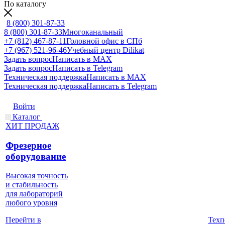
По каталогу
8 (800) 301-87-33
8 (800) 301-87-33
Многоканальный
+7 (812) 467-87-11
Головной офис в СПб
+7 (967) 521-96-46
Учебный центр Dilikat
Задать вопрос
Написать в MAX
Задать вопрос
Написать в Telegram
Техническая поддержка
Написать в MAX
Техническая поддержка
Написать в Telegram
Войти
Каталог
ХИТ ПРОДАЖ
Фрезерное
оборудование
Высокая точность
и стабильность
для лабораторий
любого уровня
Техп
Перейти в