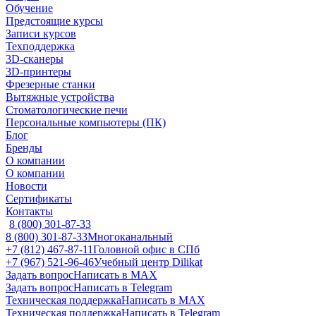
Обучение
Предстоящие курсы
Записи курсов
Техподдержка
3D-сканеры
3D-принтеры
Фрезерные станки
Вытяжные устройства
Стоматологические печи
Персональные компьютеры (ПК)
Блог
Бренды
О компании
О компании
Новости
Сертификаты
Контакты
8 (800) 301-87-33
8 (800) 301-87-33
Многоканальный
+7 (812) 467-87-11
Головной офис в СПб
+7 (967) 521-96-46
Учебный центр Dilikat
Задать вопрос
Написать в MAX
Задать вопрос
Написать в Telegram
Техническая поддержка
Написать в MAX
Техническая поддержка
Написать в Telegram