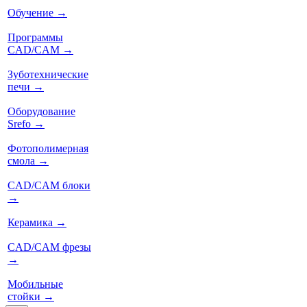
Обучение
→
Программы
CAD/CAM
→
Зуботехнические
печи
→
Оборудование
Srefo
→
Фотополимерная
смола
→
CAD/CAM блоки
→
Керамика
→
CAD/CAM фрезы
→
Мобильные
стойки
→