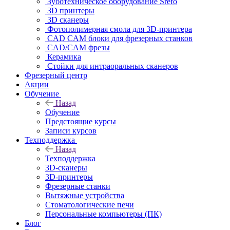
Зуботехническое оборудование Srefo
3D принтеры
3D сканеры
Фотополимерная смола для 3D-принтера
CAD CAM блоки для фрезерных станков
CAD/CAM фрезы
Керамика
Стойки для интраоральных сканеров
Фрезерный центр
Акции
Обучение
Назад
Обучение
Предстоящие курсы
Записи курсов
Техподдержка
Назад
Техподдержка
3D-сканеры
3D-принтеры
Фрезерные станки
Вытяжные устройства
Стоматологические печи
Персональные компьютеры (ПК)
Блог