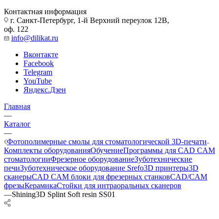
Контактная информация
г. Санкт-Петербург, 1-й Верхний переулок 12В,
оф. 122
info@dilikat.ru
Вконтакте
Facebook
Telegram
YouTube
Яндекс.Дзен
Главная
—
Каталог
—
Фотополимерные смолы для стоматологической 3D-печати
Комплекты оборудования
Обучение
Программы для CAD CAM
стоматологии
Фрезерное оборудование
Зуботехнические
печи
Зуботехническое оборудование Srefo
3D принтеры
3D
сканеры
CAD CAM блоки для фрезерных станков
CAD/CAM
фрезы
Керамика
Стойки для интраоральных сканеров
—
Shining3D Splint Soft resin SS01