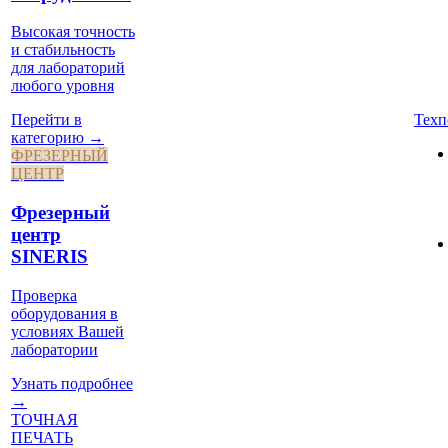
Высокая точность
и стабильность
для лабораторий
любого уровня
Техп
Перейти в
категорию →
ФРЕЗЕРНЫЙ
ЦЕНТР
Фрезерный
центр
SINERIS
Проверка
оборудования в
условиях Вашей
лаборатории
Узнать подробнее
→
ТОЧНАЯ
ПЕЧАТЬ