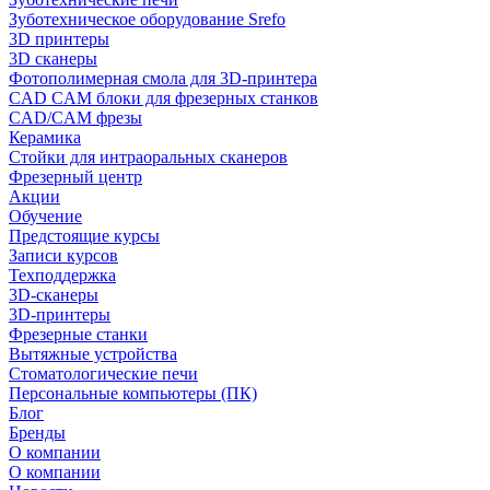
Зуботехническое оборудование Srefo
3D принтеры
3D сканеры
Фотополимерная смола для 3D-принтера
CAD CAM блоки для фрезерных станков
CAD/CAM фрезы
Керамика
Стойки для интраоральных сканеров
Фрезерный центр
Акции
Обучение
Предстоящие курсы
Записи курсов
Техподдержка
3D-сканеры
3D-принтеры
Фрезерные станки
Вытяжные устройства
Стоматологические печи
Персональные компьютеры (ПК)
Блог
Бренды
О компании
О компании