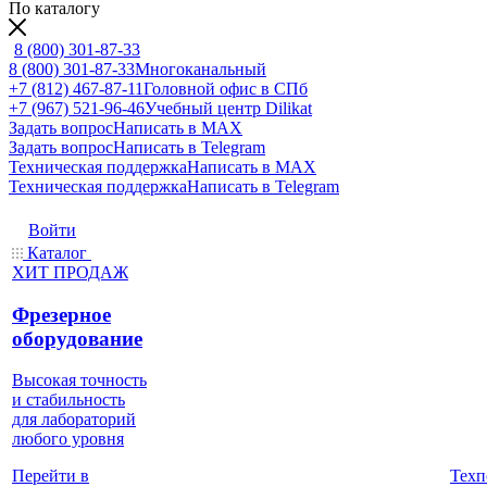
По каталогу
8 (800) 301-87-33
8 (800) 301-87-33
Многоканальный
+7 (812) 467-87-11
Головной офис в СПб
+7 (967) 521-96-46
Учебный центр Dilikat
Задать вопрос
Написать в MAX
Задать вопрос
Написать в Telegram
Техническая поддержка
Написать в MAX
Техническая поддержка
Написать в Telegram
Войти
Каталог
ХИТ ПРОДАЖ
Фрезерное
оборудование
Высокая точность
и стабильность
для лабораторий
любого уровня
Техп
Перейти в