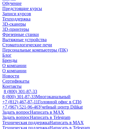
Обучение
Предстоящие курсы
Записи курсов
Техподдержка
3D-сканеры
3D-принтеры
Фрезерные станки
Вытяжные устройства
Стоматологические печи
Персональные компьютеры (ПК)
Блог
Бренды
О компании
О компании
Новости
Сертификаты
Контакты
8 (800) 301-87-33
8 (800) 301-87-33
Многоканальный
+7 (812) 467-87-11
Головной офис в СПб
+7 (967) 521-96-46
Учебный центр Dilikat
Задать вопрос
Написать в MAX
Задать вопрос
Написать в Telegram
Техническая поддержка
Написать в MAX
Техническая поддержка
Написать в Telegram