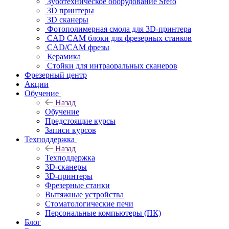
Зуботехническое оборудование Srefo
3D принтеры
3D сканеры
Фотополимерная смола для 3D-принтера
CAD CAM блоки для фрезерных станков
CAD/CAM фрезы
Керамика
Стойки для интраоральных сканеров
Фрезерный центр
Акции
Обучение
Назад
Обучение
Предстоящие курсы
Записи курсов
Техподдержка
Назад
Техподдержка
3D-сканеры
3D-принтеры
Фрезерные станки
Вытяжные устройства
Стоматологические печи
Персональные компьютеры (ПК)
Блог