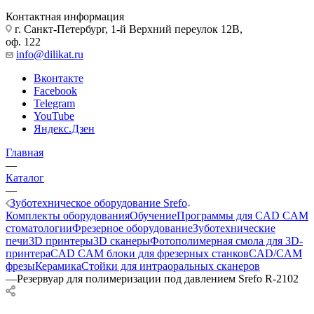
Контактная информация
г. Санкт-Петербург, 1-й Верхний переулок 12В,
оф. 122
info@dilikat.ru
Вконтакте
Facebook
Telegram
YouTube
Яндекс.Дзен
Главная
—
Каталог
—
Зуботехническое оборудование Srefo
Комплекты оборудования
Обучение
Программы для CAD CAM
стоматологии
Фрезерное оборудование
Зуботехнические
печи
3D принтеры
3D сканеры
Фотополимерная смола для 3D-
принтера
CAD CAM блоки для фрезерных станков
CAD/CAM
фрезы
Керамика
Стойки для интраоральных сканеров
—
Резервуар для полимеризации под давлением Srefo R-2102