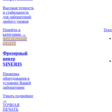
Высокая точность
и стабильность
для лабораторий
любого уровня
Техп
Перейти в
категорию →
ФРЕЗЕРНЫЙ
ЦЕНТР
Фрезерный
центр
SINERIS
Проверка
оборудования в
условиях Вашей
лаборатории
Узнать подробнее
→
ТОЧНАЯ
ПЕЧАТЬ