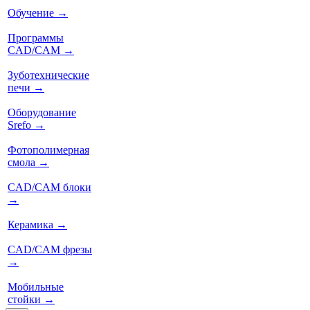
Обучение
→
Программы
CAD/CAM
→
Зуботехнические
печи
→
Оборудование
Srefo
→
Фотополимерная
смола
→
CAD/CAM блоки
→
Керамика
→
CAD/CAM фрезы
→
Мобильные
стойки
→