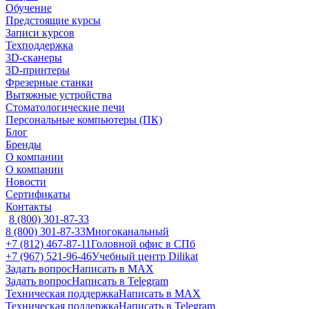
Обучение
Предстоящие курсы
Записи курсов
Техподдержка
3D-сканеры
3D-принтеры
Фрезерные станки
Вытяжные устройства
Стоматологические печи
Персональные компьютеры (ПК)
Блог
Бренды
О компании
О компании
Новости
Сертификаты
Контакты
8 (800) 301-87-33
8 (800) 301-87-33
Многоканальный
+7 (812) 467-87-11
Головной офис в СПб
+7 (967) 521-96-46
Учебный центр Dilikat
Задать вопрос
Написать в MAX
Задать вопрос
Написать в Telegram
Техническая поддержка
Написать в MAX
Техническая поддержка
Написать в Telegram