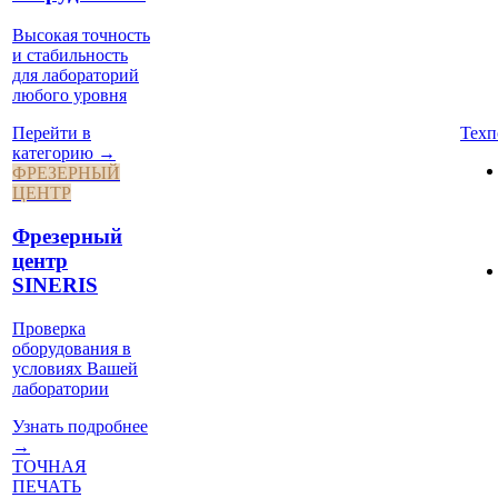
Высокая точность
и стабильность
для лабораторий
любого уровня
Техп
Перейти в
категорию →
ФРЕЗЕРНЫЙ
ЦЕНТР
Фрезерный
центр
SINERIS
Проверка
оборудования в
условиях Вашей
лаборатории
Узнать подробнее
→
ТОЧНАЯ
ПЕЧАТЬ