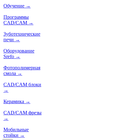
Обучение
→
Программы
CAD/CAM
→
Зуботехнические
печи
→
Оборудование
Srefo
→
Фотополимерная
смола
→
CAD/CAM блоки
→
Керамика
→
CAD/CAM фрезы
→
Мобильные
стойки
→