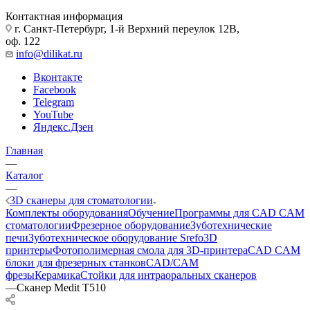
Контактная информация
г. Санкт-Петербург, 1-й Верхний переулок 12В,
оф. 122
info@dilikat.ru
Вконтакте
Facebook
Telegram
YouTube
Яндекс.Дзен
Главная
—
Каталог
—
3D сканеры для стоматологии
Комплекты оборудования
Обучение
Программы для CAD CAM
стоматологии
Фрезерное оборудование
Зуботехнические
печи
Зуботехническое оборудование Srefo
3D
принтеры
Фотополимерная смола для 3D-принтера
CAD CAM
блоки для фрезерных станков
CAD/CAM
фрезы
Керамика
Стойки для интраоральных сканеров
—
Сканер Medit T510