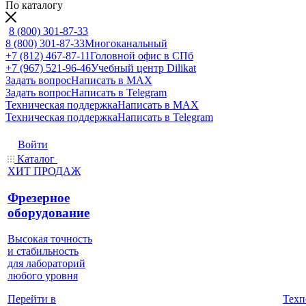
По каталогу
8 (800) 301-87-33
8 (800) 301-87-33
Многоканальный
+7 (812) 467-87-11
Головной офис в СПб
+7 (967) 521-96-46
Учебный центр Dilikat
Задать вопрос
Написать в MAX
Задать вопрос
Написать в Telegram
Техническая поддержка
Написать в MAX
Техническая поддержка
Написать в Telegram
Войти
Каталог
ХИТ ПРОДАЖ
Фрезерное
оборудование
Высокая точность
и стабильность
для лабораторий
любого уровня
Техп
Перейти в