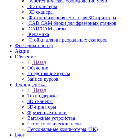
Зуботехническое оборудование Srefo
3D принтеры
3D сканеры
Фотополимерная смола для 3D-принтера
CAD CAM блоки для фрезерных станков
CAD/CAM фрезы
Керамика
Стойки для интраоральных сканеров
Фрезерный центр
Акции
Обучение
Назад
Обучение
Предстоящие курсы
Записи курсов
Техподдержка
Назад
Техподдержка
3D-сканеры
3D-принтеры
Фрезерные станки
Вытяжные устройства
Стоматологические печи
Персональные компьютеры (ПК)
Блог