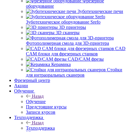
Фрезерное
оборудование
Зуботехнические печи
Зуботехническое оборудование Srefo
3D принтеры
3D сканеры
Фотополимерная смола для 3D-принтера
CAD
CAM блоки для фрезерных станков
CAD/CAM фрезы
Керамика
Стойки
для интраоральных сканеров
Фрезерный центр
Акции
Обучение
Назад
Обучение
Предстоящие курсы
Записи курсов
Техподдержка
Назад
Техподдержка