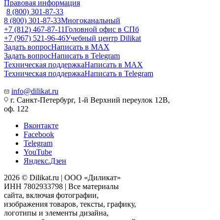
Правовая информация
8 (800) 301-87-33
8 (800) 301-87-33
Многоканальный
+7 (812) 467-87-11
Головной офис в СПб
+7 (967) 521-96-46
Учебный центр Dilikat
Задать вопрос
Написать в MAX
Задать вопрос
Написать в Telegram
Техническая поддержка
Написать в MAX
Техническая поддержка
Написать в Telegram
info@dilikat.ru
г. Санкт-Петербург, 1-й Верхний переулок 12В,
оф. 122
Вконтакте
Facebook
Telegram
YouTube
Яндекс.Дзен
2026 © Dilikat.ru | ООО «Диликат»
ИНН 7802933798 | Все материалы
сайта, включая фотографии,
изображения товаров, тексты, графику,
логотипы и элементы дизайна,