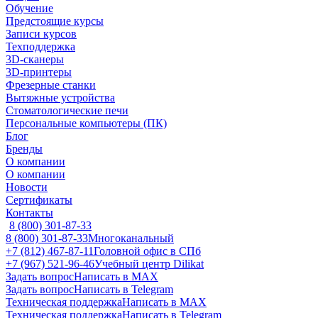
Обучение
Предстоящие курсы
Записи курсов
Техподдержка
3D-сканеры
3D-принтеры
Фрезерные станки
Вытяжные устройства
Стоматологические печи
Персональные компьютеры (ПК)
Блог
Бренды
О компании
О компании
Новости
Сертификаты
Контакты
8 (800) 301-87-33
8 (800) 301-87-33
Многоканальный
+7 (812) 467-87-11
Головной офис в СПб
+7 (967) 521-96-46
Учебный центр Dilikat
Задать вопрос
Написать в MAX
Задать вопрос
Написать в Telegram
Техническая поддержка
Написать в MAX
Техническая поддержка
Написать в Telegram