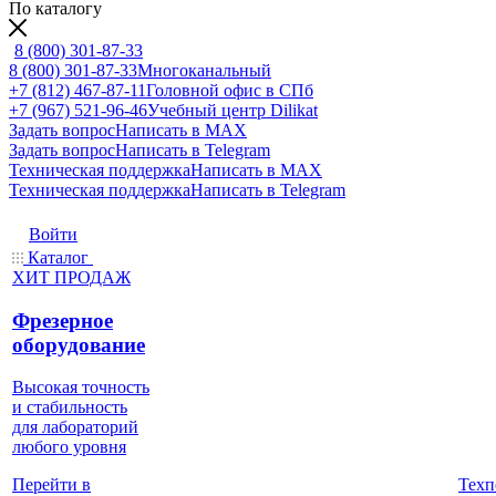
По каталогу
8 (800) 301-87-33
8 (800) 301-87-33
Многоканальный
+7 (812) 467-87-11
Головной офис в СПб
+7 (967) 521-96-46
Учебный центр Dilikat
Задать вопрос
Написать в MAX
Задать вопрос
Написать в Telegram
Техническая поддержка
Написать в MAX
Техническая поддержка
Написать в Telegram
Войти
Каталог
ХИТ ПРОДАЖ
Фрезерное
оборудование
Высокая точность
и стабильность
для лабораторий
любого уровня
Техп
Перейти в