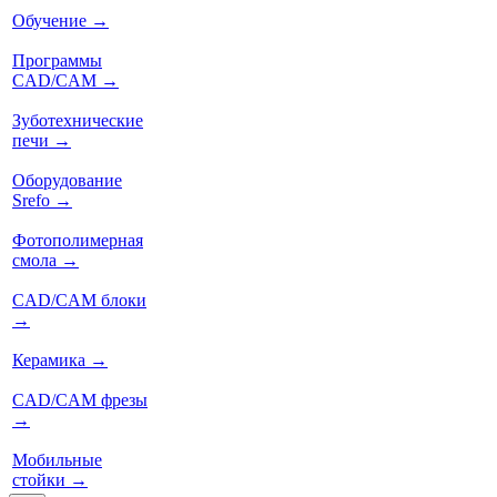
Обучение
→
Программы
CAD/CAM
→
Зуботехнические
печи
→
Оборудование
Srefo
→
Фотополимерная
смола
→
CAD/CAM блоки
→
Керамика
→
CAD/CAM фрезы
→
Мобильные
стойки
→