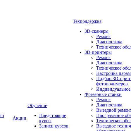
Техподдержка
3D-сканеры
Ремонт
Диагностика
Техническое обс
3D-принтеры
Ремонт
Диагностика
Техническое обс
Настройка парам
Подбор 3D-принт
фотополимеров
Индивидуальное
Фрезерные станки
Ремонт
Диагностика
Обучение
Выездной ремон
ый
Предстоящие
Программное об
Акции
курсы
Техническое обс
Записи курсов
Выездное технич