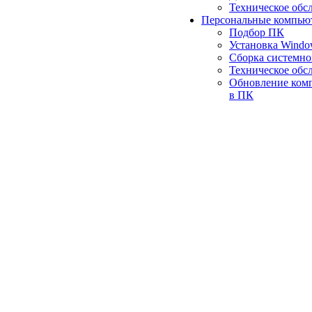
Техническое обс
Персональные компью
Подбор ПК
Установка Wind
Сборка системно
Техническое обс
Обновление ком
в ПК