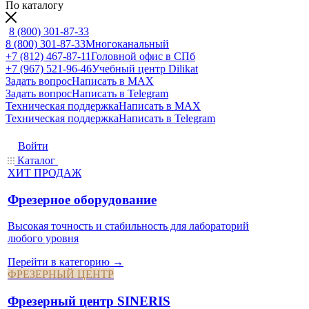
По каталогу
8 (800) 301-87-33
8 (800) 301-87-33
Многоканальный
+7 (812) 467-87-11
Головной офис в СПб
+7 (967) 521-96-46
Учебный центр Dilikat
Задать вопрос
Написать в MAX
Задать вопрос
Написать в Telegram
Техническая поддержка
Написать в MAX
Техническая поддержка
Написать в Telegram
Войти
Каталог
ХИТ ПРОДАЖ
Фрезерное оборудование
Высокая точность и стабильность для лабораторий
любого уровня
Перейти в категорию →
ФРЕЗЕРНЫЙ ЦЕНТР
Фрезерный центр SINERIS