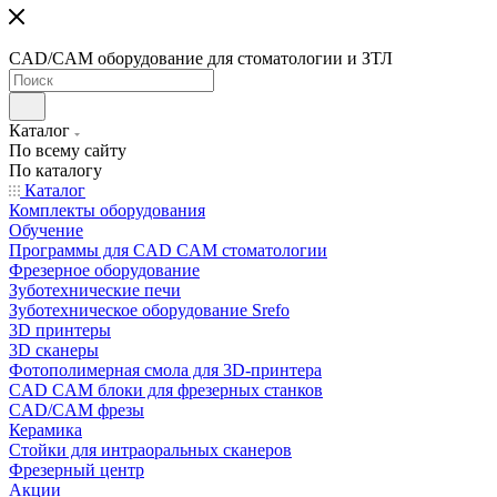
CAD/CAM оборудование для стоматологии и ЗТЛ
Каталог
По всему сайту
По каталогу
Каталог
Комплекты оборудования
Обучение
Программы для CAD CAM стоматологии
Фрезерное оборудование
Зуботехнические печи
Зуботехническое оборудование Srefo
3D принтеры
3D сканеры
Фотополимерная смола для 3D-принтера
CAD CAM блоки для фрезерных станков
CAD/CAM фрезы
Керамика
Стойки для интраоральных сканеров
Фрезерный центр
Акции