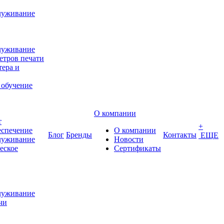
луживание
луживание
етров печати
ера и
 обучение
О компании
т
+
еспечение
О компании
Блог
Бренды
Контакты
ЕЩЕ
луживание
Новости
еское
Сертификаты
луживание
чи