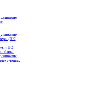
луживание
чи
луживание
теры (ПК)
ows и ПО
го блока
луживание
плектующих