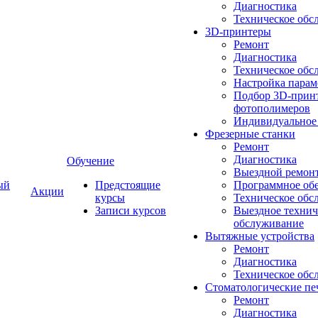
Диагностика
Техническое обс
3D-принтеры
Ремонт
Диагностика
Техническое обс
Настройка парам
Подбор 3D-принт
фотополимеров
Индивидуальное
Фрезерные станки
Ремонт
Диагностика
Обучение
Выездной ремон
ый
Предстоящие
Программное об
Акции
курсы
Техническое обс
Записи курсов
Выездное технич
обслуживание
Вытяжные устройства
Ремонт
Диагностика
Техническое обс
Стоматологические пе
Ремонт
Диагностика