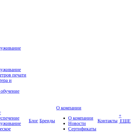
луживание
луживание
етров печати
ера и
 обучение
О компании
т
+
еспечение
О компании
Блог
Бренды
Контакты
ЕЩЕ
луживание
Новости
еское
Сертификаты