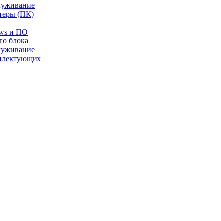
луживание
теры (ПК)
ows и ПО
го блока
луживание
плектующих