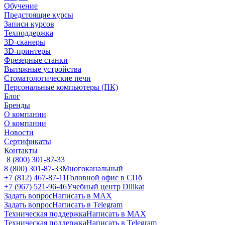
Обучение
Предстоящие курсы
Записи курсов
Техподдержка
3D-сканеры
3D-принтеры
Фрезерные станки
Вытяжные устройства
Стоматологические печи
Персональные компьютеры (ПК)
Блог
Бренды
О компании
О компании
Новости
Сертификаты
Контакты
8 (800) 301-87-33
8 (800) 301-87-33
Многоканальный
+7 (812) 467-87-11
Головной офис в СПб
+7 (967) 521-96-46
Учебный центр Dilikat
Задать вопрос
Написать в MAX
Задать вопрос
Написать в Telegram
Техническая поддержка
Написать в MAX
Техническая поддержка
Написать в Telegram