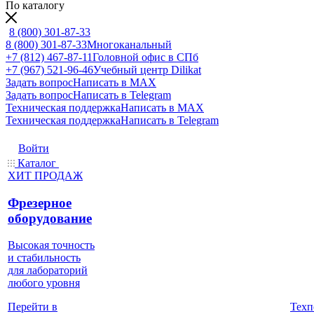
По каталогу
8 (800) 301-87-33
8 (800) 301-87-33
Многоканальный
+7 (812) 467-87-11
Головной офис в СПб
+7 (967) 521-96-46
Учебный центр Dilikat
Задать вопрос
Написать в MAX
Задать вопрос
Написать в Telegram
Техническая поддержка
Написать в MAX
Техническая поддержка
Написать в Telegram
Войти
Каталог
ХИТ ПРОДАЖ
Фрезерное
оборудование
Высокая точность
и стабильность
для лабораторий
любого уровня
Техп
Перейти в