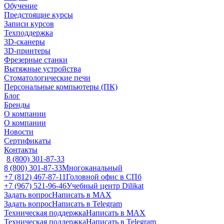
Обучение
Предстоящие курсы
Записи курсов
Техподдержка
3D-сканеры
3D-принтеры
Фрезерные станки
Вытяжные устройства
Стоматологические печи
Персональные компьютеры (ПК)
Блог
Бренды
О компании
О компании
Новости
Сертификаты
Контакты
8 (800) 301-87-33
8 (800) 301-87-33
Многоканальный
+7 (812) 467-87-11
Головной офис в СПб
+7 (967) 521-96-46
Учебный центр Dilikat
Задать вопрос
Написать в MAX
Задать вопрос
Написать в Telegram
Техническая поддержка
Написать в MAX
Техническая поддержка
Написать в Telegram