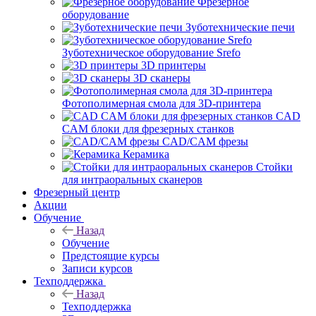
Фрезерное
оборудование
Зуботехнические печи
Зуботехническое оборудование Srefo
3D принтеры
3D сканеры
Фотополимерная смола для 3D-принтера
CAD
CAM блоки для фрезерных станков
CAD/CAM фрезы
Керамика
Стойки
для интраоральных сканеров
Фрезерный центр
Акции
Обучение
Назад
Обучение
Предстоящие курсы
Записи курсов
Техподдержка
Назад
Техподдержка