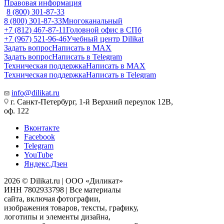
Правовая информация
8 (800) 301-87-33
8 (800) 301-87-33
Многоканальный
+7 (812) 467-87-11
Головной офис в СПб
+7 (967) 521-96-46
Учебный центр Dilikat
Задать вопрос
Написать в MAX
Задать вопрос
Написать в Telegram
Техническая поддержка
Написать в MAX
Техническая поддержка
Написать в Telegram
info@dilikat.ru
г. Санкт-Петербург, 1-й Верхний переулок 12В,
оф. 122
Вконтакте
Facebook
Telegram
YouTube
Яндекс.Дзен
2026 © Dilikat.ru | ООО «Диликат»
ИНН 7802933798 | Все материалы
сайта, включая фотографии,
изображения товаров, тексты, графику,
логотипы и элементы дизайна,