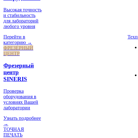
Высокая точность
и стабильность
для лабораторий
любого уровня
Техп
Перейти в
категорию →
ФРЕЗЕРНЫЙ
ЦЕНТР
Фрезерный
центр
SINERIS
Проверка
оборудования в
условиях Вашей
лаборатории
Узнать подробнее
→
ТОЧНАЯ
ПЕЧАТЬ