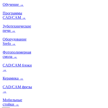
Обучение
→
Программы
CAD/CAM
→
Зуботехнические
печи
→
Оборудование
Srefo
→
Фотополимерная
смола
→
CAD/CAM блоки
→
Керамика
→
CAD/CAM фрезы
→
Мобильные
стойки
→