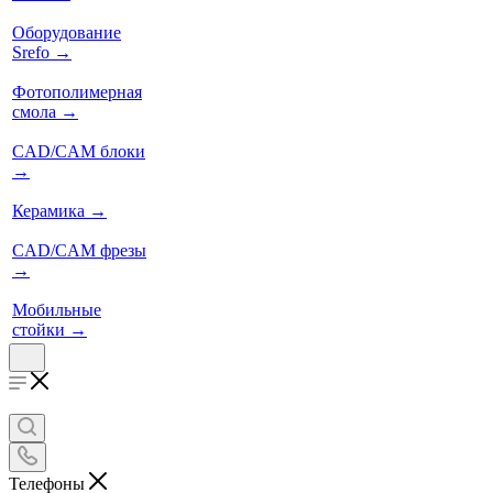
Оборудование
Srefo
→
Фотополимерная
смола
→
CAD/CAM блоки
→
Керамика
→
CAD/CAM фрезы
→
Мобильные
стойки
→
Телефоны