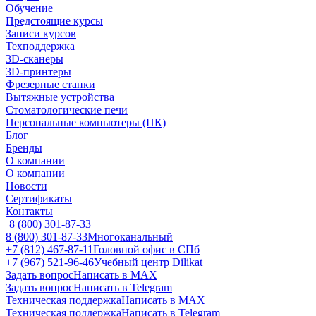
Обучение
Предстоящие курсы
Записи курсов
Техподдержка
3D-сканеры
3D-принтеры
Фрезерные станки
Вытяжные устройства
Стоматологические печи
Персональные компьютеры (ПК)
Блог
Бренды
О компании
О компании
Новости
Сертификаты
Контакты
8 (800) 301-87-33
8 (800) 301-87-33
Многоканальный
+7 (812) 467-87-11
Головной офис в СПб
+7 (967) 521-96-46
Учебный центр Dilikat
Задать вопрос
Написать в MAX
Задать вопрос
Написать в Telegram
Техническая поддержка
Написать в MAX
Техническая поддержка
Написать в Telegram