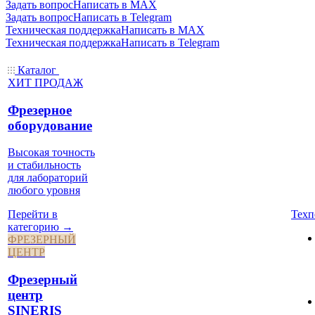
Задать вопрос
Написать в MAX
Задать вопрос
Написать в Telegram
Техническая поддержка
Написать в MAX
Техническая поддержка
Написать в Telegram
Каталог
ХИТ ПРОДАЖ
Фрезерное
оборудование
Высокая точность
и стабильность
для лабораторий
любого уровня
Техп
Перейти в
категорию →
ФРЕЗЕРНЫЙ
ЦЕНТР
Фрезерный
центр
SINERIS