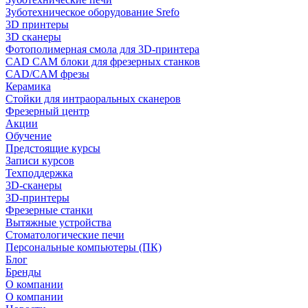
Зуботехническое оборудование Srefo
3D принтеры
3D сканеры
Фотополимерная смола для 3D-принтера
CAD CAM блоки для фрезерных станков
CAD/CAM фрезы
Керамика
Стойки для интраоральных сканеров
Фрезерный центр
Акции
Обучение
Предстоящие курсы
Записи курсов
Техподдержка
3D-сканеры
3D-принтеры
Фрезерные станки
Вытяжные устройства
Стоматологические печи
Персональные компьютеры (ПК)
Блог
Бренды
О компании
О компании