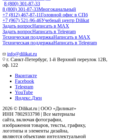
8 (800) 301-87-33
8 (800) 301-87-33
Многоканальный
+7 (812) 467-87-11
Головной офис в СПб
+7 (967) 521-96-46
Учебный центр Dilikat
Задать вопрос
Написать в MAX
Задать вопрос
Написать в Telegram
Техническая поддержка
Написать в MAX
Техническая поддержка
Написать в Telegram
info@dilikat.ru
г. Санкт-Петербург, 1-й Верхний переулок 12В,
оф. 122
Вконтакте
Facebook
Telegram
YouTube
Яндекс.Дзен
2026 © Dilikat.ru | ООО «Диликат»
ИНН 7802933798 | Все материалы
сайта, включая фотографии,
изображения товаров, тексты, графику,
логотипы и элементы дизайна,
являются объектами интеллектуальной