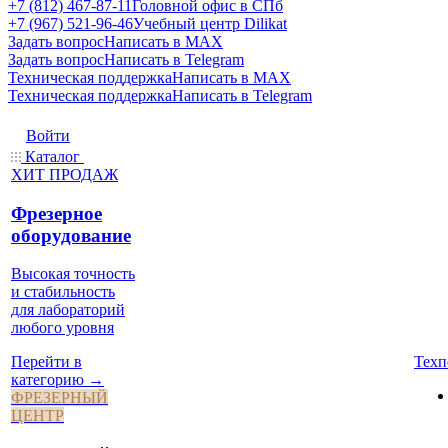
+7 (812) 467-87-11
Головной офис в СПб
+7 (967) 521-96-46
Учебный центр Dilikat
Задать вопрос
Написать в MAX
Задать вопрос
Написать в Telegram
Техническая поддержка
Написать в MAX
Техническая поддержка
Написать в Telegram
Войти
Каталог
ХИТ ПРОДАЖ
Фрезерное
оборудование
Высокая точность
и стабильность
для лабораторий
любого уровня
Техп
Перейти в
категорию →
ФРЕЗЕРНЫЙ
ЦЕНТР