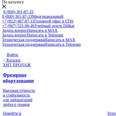
По каталогу
8 (800) 301-87-33
8 (800) 301-87-33
Многоканальный
+7 (812) 467-87-11
Головной офис в СПб
+7 (967) 521-96-46
Учебный центр Dilikat
Задать вопрос
Написать в MAX
Задать вопрос
Написать в Telegram
Техническая поддержка
Написать в MAX
Техническая поддержка
Написать в Telegram
Войти
Каталог
ХИТ ПРОДАЖ
Фрезерное
оборудование
Высокая точность
и стабильность
для лабораторий
любого уровня
Техп
Перейти в