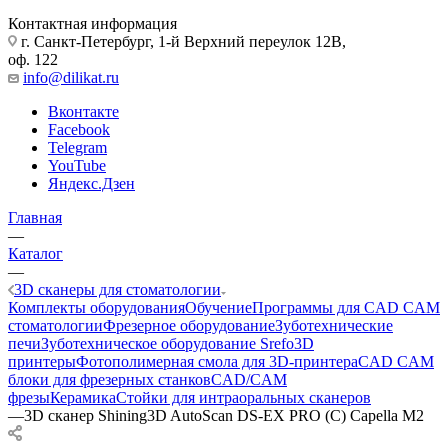
Контактная информация
г. Санкт-Петербург, 1-й Верхний переулок 12В,
оф. 122
info@dilikat.ru
Вконтакте
Facebook
Telegram
YouTube
Яндекс.Дзен
Главная
—
Каталог
—
3D сканеры для стоматологии
Комплекты оборудования
Обучение
Программы для CAD CAM
стоматологии
Фрезерное оборудование
Зуботехнические
печи
Зуботехническое оборудование Srefo
3D
принтеры
Фотополимерная смола для 3D-принтера
CAD CAM
блоки для фрезерных станков
CAD/CAM
фрезы
Керамика
Стойки для интраоральных сканеров
—
3D сканер Shining3D AutoScan DS-EX PRO (С) Capella M2