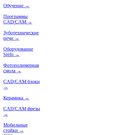
Обучение
→
Программы
CAD/CAM
→
Зуботехнические
печи
→
Оборудование
Srefo
→
Фотополимерная
смола
→
CAD/CAM блоки
→
Керамика
→
CAD/CAM фрезы
→
Мобильные
стойки
→