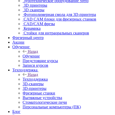
Зуботехническое оборудование Srefo
3D принтеры
3D сканеры
Фотополимерная смола для 3D-принтера
CAD CAM блоки для фрезерных станков
CAD/CAM фрезы
Керамика
Стойки для интраоральных сканеров
Фрезерный центр
Акции
Обучение
Назад
Обучение
Предстоящие курсы
Записи курсов
Техподдержка
Назад
Техподдержка
3D-сканеры
3D-принтеры
Фрезерные станки
Вытяжные устройства
Стоматологические печи
Персональные компьютеры (ПК)
Блог