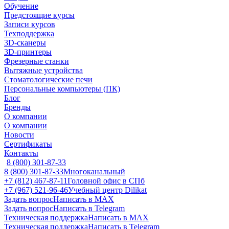
Обучение
Предстоящие курсы
Записи курсов
Техподдержка
3D-сканеры
3D-принтеры
Фрезерные станки
Вытяжные устройства
Стоматологические печи
Персональные компьютеры (ПК)
Блог
Бренды
О компании
О компании
Новости
Сертификаты
Контакты
8 (800) 301-87-33
8 (800) 301-87-33
Многоканальный
+7 (812) 467-87-11
Головной офис в СПб
+7 (967) 521-96-46
Учебный центр Dilikat
Задать вопрос
Написать в MAX
Задать вопрос
Написать в Telegram
Техническая поддержка
Написать в MAX
Техническая поддержка
Написать в Telegram