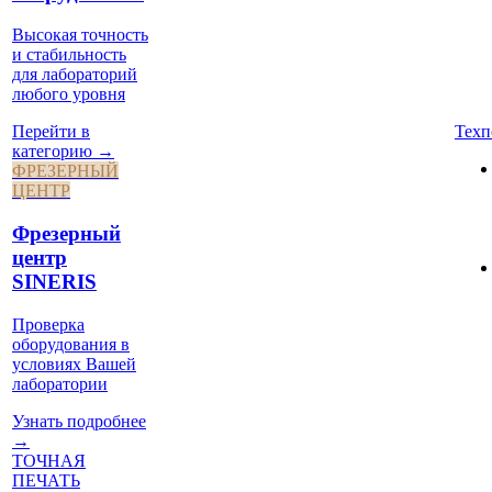
Высокая точность
и стабильность
для лабораторий
любого уровня
Техп
Перейти в
категорию →
ФРЕЗЕРНЫЙ
ЦЕНТР
Фрезерный
центр
SINERIS
Проверка
оборудования в
условиях Вашей
лаборатории
Узнать подробнее
→
ТОЧНАЯ
ПЕЧАТЬ