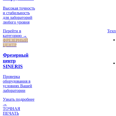
Высокая точность
и стабильность
для лабораторий
любого уровня
Техп
Перейти в
категорию →
ФРЕЗЕРНЫЙ
ЦЕНТР
Фрезерный
центр
SINERIS
Проверка
оборудования в
условиях Вашей
лаборатории
Узнать подробнее
→
ТОЧНАЯ
ПЕЧАТЬ