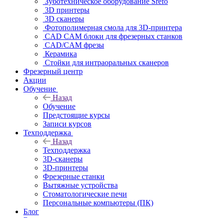
Зуботехническое оборудование Srefo
3D принтеры
3D сканеры
Фотополимерная смола для 3D-принтера
CAD CAM блоки для фрезерных станков
CAD/CAM фрезы
Керамика
Стойки для интраоральных сканеров
Фрезерный центр
Акции
Обучение
Назад
Обучение
Предстоящие курсы
Записи курсов
Техподдержка
Назад
Техподдержка
3D-сканеры
3D-принтеры
Фрезерные станки
Вытяжные устройства
Стоматологические печи
Персональные компьютеры (ПК)
Блог