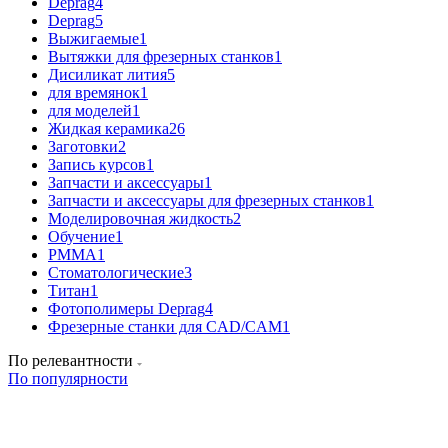
Deprag
4
Deprag
5
Выжигаемые
1
Вытяжки для фрезерных станков
1
Дисиликат лития
5
для времянок
1
для моделей
1
Жидкая керамика
26
Заготовки
2
Запись курсов
1
Запчасти и аксессуары
1
Запчасти и аксессуары для фрезерных станков
1
Моделировочная жидкость
2
Обучение
1
РММА
1
Стоматологические
3
Титан
1
Фотополимеры Deprag
4
Фрезерные станки для CAD/CAM
1
По релевантности
По популярности