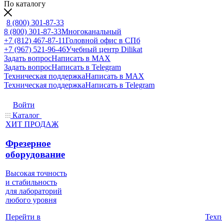
По каталогу
8 (800) 301-87-33
8 (800) 301-87-33
Многоканальный
+7 (812) 467-87-11
Головной офис в СПб
+7 (967) 521-96-46
Учебный центр Dilikat
Задать вопрос
Написать в MAX
Задать вопрос
Написать в Telegram
Техническая поддержка
Написать в MAX
Техническая поддержка
Написать в Telegram
Войти
Каталог
ХИТ ПРОДАЖ
Фрезерное
оборудование
Высокая точность
и стабильность
для лабораторий
любого уровня
Техп
Перейти в