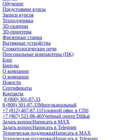
Обучение
Предстоящие курсы
Записи курсов
Техподдержка
3D-сканеры
3D-принтеры
Фрезерные станки
Вытяжные устройства
Стоматологические печи
Персональные компьютеры (ПК)
Блог
Бренды
О компании
О компании
Новости
Сертификаты
Контакты
8 (800) 301-87-33
8 (800) 301-87-33
Многоканальный
+7 (812) 467-87-11
Головной офис в СПб
+7 (967) 521-96-46
Учебный центр Dilikat
Задать вопрос
Написать в MAX
Задать вопрос
Написать в Telegram
Техническая поддержка
Написать в MAX
Техническая поддержка
Написать в Telegram