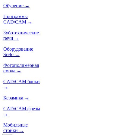
Обучение
→
Программы
CAD/CAM
→
Зуботехнические
печи
→
Оборудование
Srefo
→
Фотополимерная
смола
→
CAD/CAM блоки
→
Керамика
→
CAD/CAM фрезы
→
Мобильные
стойки
→