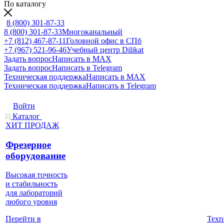
По каталогу
8 (800) 301-87-33
8 (800) 301-87-33
Многоканальный
+7 (812) 467-87-11
Головной офис в СПб
+7 (967) 521-96-46
Учебный центр Dilikat
Задать вопрос
Написать в MAX
Задать вопрос
Написать в Telegram
Техническая поддержка
Написать в MAX
Техническая поддержка
Написать в Telegram
Войти
Каталог
ХИТ ПРОДАЖ
Фрезерное
оборудование
Высокая точность
и стабильность
для лабораторий
любого уровня
Техп
Перейти в