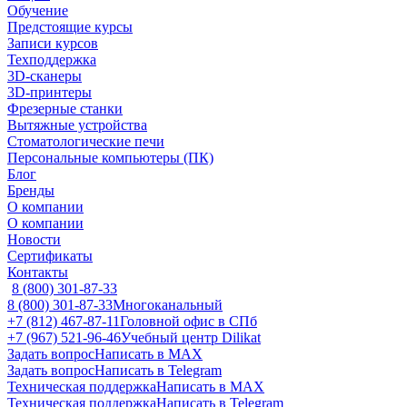
Обучение
Предстоящие курсы
Записи курсов
Техподдержка
3D-сканеры
3D-принтеры
Фрезерные станки
Вытяжные устройства
Стоматологические печи
Персональные компьютеры (ПК)
Блог
Бренды
О компании
О компании
Новости
Сертификаты
Контакты
8 (800) 301-87-33
8 (800) 301-87-33
Многоканальный
+7 (812) 467-87-11
Головной офис в СПб
+7 (967) 521-96-46
Учебный центр Dilikat
Задать вопрос
Написать в MAX
Задать вопрос
Написать в Telegram
Техническая поддержка
Написать в MAX
Техническая поддержка
Написать в Telegram