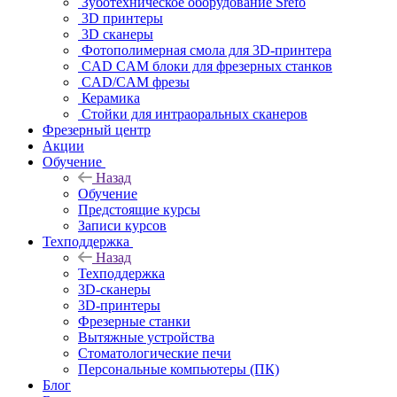
Зуботехническое оборудование Srefo
3D принтеры
3D сканеры
Фотополимерная смола для 3D-принтера
CAD CAM блоки для фрезерных станков
CAD/CAM фрезы
Керамика
Стойки для интраоральных сканеров
Фрезерный центр
Акции
Обучение
Назад
Обучение
Предстоящие курсы
Записи курсов
Техподдержка
Назад
Техподдержка
3D-сканеры
3D-принтеры
Фрезерные станки
Вытяжные устройства
Стоматологические печи
Персональные компьютеры (ПК)
Блог