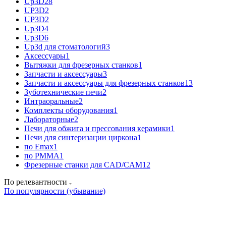
Up3D
28
UP3D
2
UP3D
2
Up3D
4
Up3D
6
Up3d для стоматологий
3
Аксессуары
1
Вытяжки для фрезерных станков
1
Запчасти и аксессуары
3
Запчасти и аксессуары для фрезерных станков
13
Зуботехнические печи
2
Интраоральные
2
Комплекты оборудования
1
Лабораторные
2
Печи для обжига и прессования керамики
1
Печи для синтеризации циркона
1
по Emax
1
по PMMA
1
Фрезерные станки для CAD/CAM
12
По релевантности
По популярности (убывание)