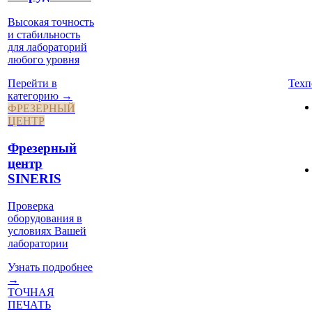
Высокая точность
и стабильность
для лабораторий
любого уровня
Техп
Перейти в
категорию →
ФРЕЗЕРНЫЙ
ЦЕНТР
Фрезерный
центр
SINERIS
Проверка
оборудования в
условиях Вашей
лаборатории
Узнать подробнее
→
ТОЧНАЯ
ПЕЧАТЬ