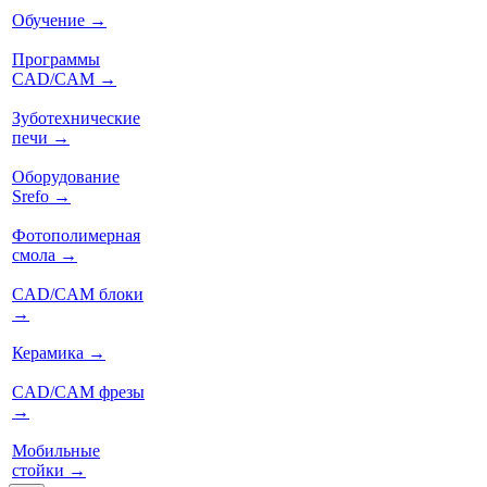
Обучение
→
Программы
CAD/CAM
→
Зуботехнические
печи
→
Оборудование
Srefo
→
Фотополимерная
смола
→
CAD/CAM блоки
→
Керамика
→
CAD/CAM фрезы
→
Мобильные
стойки
→