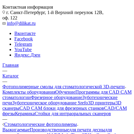
Контактная информация
г. Санкт-Петербург, 1-й Верхний переулок 12В,
оф. 122
info@dilikat.ru
Вконтакте
Facebook
Telegram
YouTube
Яндекс.Дзен
Главная
—
Каталог
—
Фотополимерные смолы для стоматологической 3D-печати
Комплекты оборудования
Обучение
Программы для CAD CAM
стоматологии
Фрезерное оборудование
Зуботехнические
печи
Зуботехническое оборудование Srefo
3D принтеры
3D
сканеры
CAD CAM блоки для фрезерных станков
CAD/CAM
фрезы
Керамика
Стойки для интраоральных сканеров
—
Стоматологические фотополимеры
Выжигаемые
Производственные
для печати десны
для