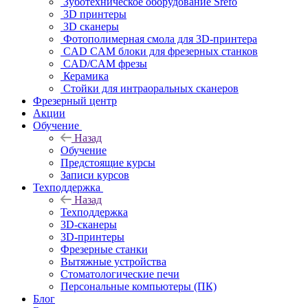
Зуботехническое оборудование Srefo
3D принтеры
3D сканеры
Фотополимерная смола для 3D-принтера
CAD CAM блоки для фрезерных станков
CAD/CAM фрезы
Керамика
Стойки для интраоральных сканеров
Фрезерный центр
Акции
Обучение
Назад
Обучение
Предстоящие курсы
Записи курсов
Техподдержка
Назад
Техподдержка
3D-сканеры
3D-принтеры
Фрезерные станки
Вытяжные устройства
Стоматологические печи
Персональные компьютеры (ПК)
Блог