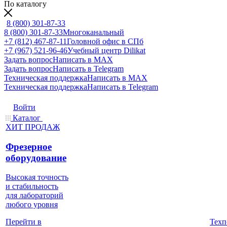
По каталогу
8 (800) 301-87-33
8 (800) 301-87-33
Многоканальный
+7 (812) 467-87-11
Головной офис в СПб
+7 (967) 521-96-46
Учебный центр Dilikat
Задать вопрос
Написать в MAX
Задать вопрос
Написать в Telegram
Техническая поддержка
Написать в MAX
Техническая поддержка
Написать в Telegram
Войти
Каталог
ХИТ ПРОДАЖ
Фрезерное
оборудование
Высокая точность
и стабильность
для лабораторий
любого уровня
Техп
Перейти в