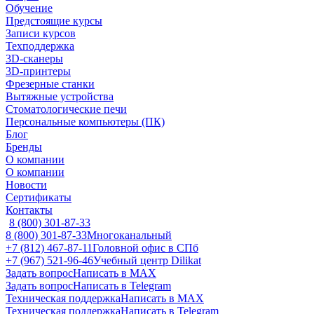
Обучение
Предстоящие курсы
Записи курсов
Техподдержка
3D-сканеры
3D-принтеры
Фрезерные станки
Вытяжные устройства
Стоматологические печи
Персональные компьютеры (ПК)
Блог
Бренды
О компании
О компании
Новости
Сертификаты
Контакты
8 (800) 301-87-33
8 (800) 301-87-33
Многоканальный
+7 (812) 467-87-11
Головной офис в СПб
+7 (967) 521-96-46
Учебный центр Dilikat
Задать вопрос
Написать в MAX
Задать вопрос
Написать в Telegram
Техническая поддержка
Написать в MAX
Техническая поддержка
Написать в Telegram