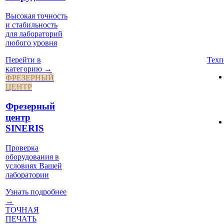
Высокая точность
и стабильность
для лабораторий
любого уровня
Техп
Перейти в
категорию →
ФРЕЗЕРНЫЙ
ЦЕНТР
Фрезерный
центр
SINERIS
Проверка
оборудования в
условиях Вашей
лаборатории
Узнать подробнее
→
ТОЧНАЯ
ПЕЧАТЬ