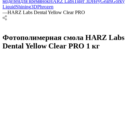
моделей
для времянок
HARZ Labs
Tiger 3D
HeyGears
Gorky
Liquid
Shining3D
Phrozen
—
HARZ Labs Dental Yellow Clear PRO
Фотополимерная смола HARZ Labs
Dental Yellow Clear PRO 1 кг