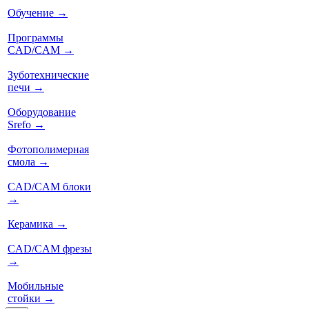
Обучение
→
Программы
CAD/CAM
→
Зуботехнические
печи
→
Оборудование
Srefo
→
Фотополимерная
смола
→
CAD/CAM блоки
→
Керамика
→
CAD/CAM фрезы
→
Мобильные
стойки
→