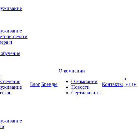
луживание
луживание
етров печати
ера и
 обучение
О компании
т
+
еспечение
О компании
Блог
Бренды
Контакты
ЕЩЕ
луживание
Новости
еское
Сертификаты
луживание
чи