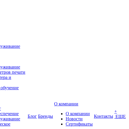
луживание
луживание
етров печати
ера и
 обучение
О компании
т
+
еспечение
О компании
Блог
Бренды
Контакты
ЕЩЕ
луживание
Новости
еское
Сертификаты