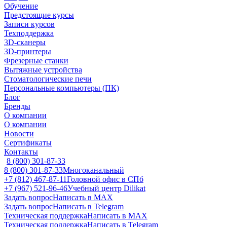
Обучение
Предстоящие курсы
Записи курсов
Техподдержка
3D-сканеры
3D-принтеры
Фрезерные станки
Вытяжные устройства
Стоматологические печи
Персональные компьютеры (ПК)
Блог
Бренды
О компании
О компании
Новости
Сертификаты
Контакты
8 (800) 301-87-33
8 (800) 301-87-33
Многоканальный
+7 (812) 467-87-11
Головной офис в СПб
+7 (967) 521-96-46
Учебный центр Dilikat
Задать вопрос
Написать в MAX
Задать вопрос
Написать в Telegram
Техническая поддержка
Написать в MAX
Техническая поддержка
Написать в Telegram