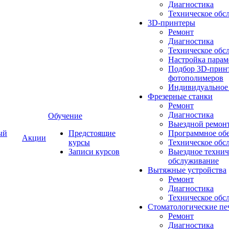
Диагностика
Техническое обс
3D-принтеры
Ремонт
Диагностика
Техническое обс
Настройка парам
Подбор 3D-принт
фотополимеров
Индивидуальное
Фрезерные станки
Ремонт
Диагностика
Обучение
Выездной ремон
ый
Предстоящие
Программное об
Акции
курсы
Техническое обс
Записи курсов
Выездное технич
обслуживание
Вытяжные устройства
Ремонт
Диагностика
Техническое обс
Стоматологические пе
Ремонт
Диагностика