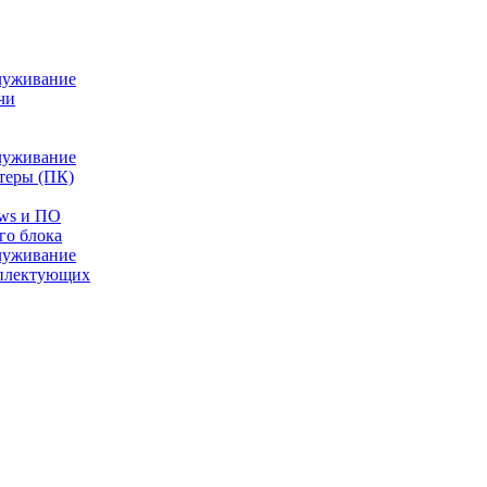
луживание
чи
луживание
теры (ПК)
ows и ПО
го блока
луживание
плектующих