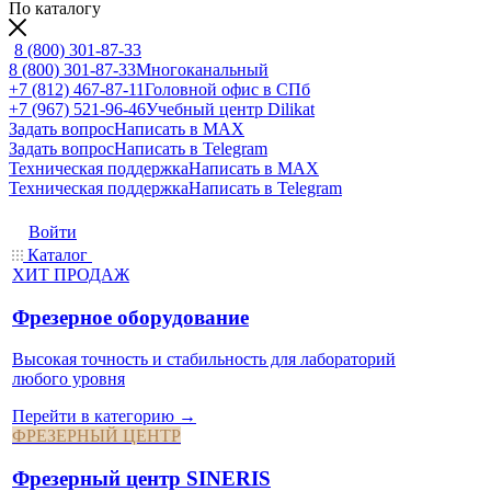
По каталогу
8 (800) 301-87-33
8 (800) 301-87-33
Многоканальный
+7 (812) 467-87-11
Головной офис в СПб
+7 (967) 521-96-46
Учебный центр Dilikat
Задать вопрос
Написать в MAX
Задать вопрос
Написать в Telegram
Техническая поддержка
Написать в MAX
Техническая поддержка
Написать в Telegram
Войти
Каталог
ХИТ ПРОДАЖ
Фрезерное оборудование
Высокая точность и стабильность для лабораторий
любого уровня
Перейти в категорию →
ФРЕЗЕРНЫЙ ЦЕНТР
Фрезерный центр SINERIS