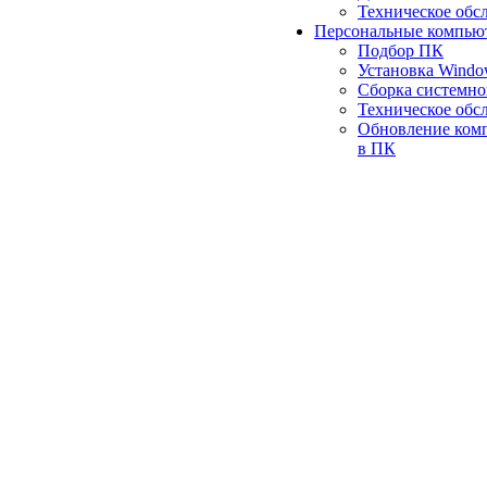
Техническое обс
Персональные компью
Подбор ПК
Установка Wind
Сборка системно
Техническое обс
Обновление ком
в ПК