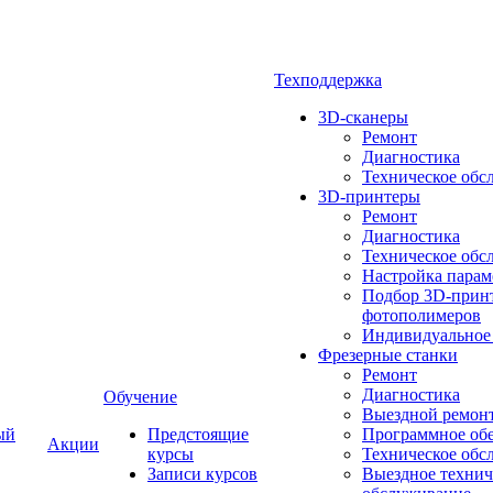
Техподдержка
3D-сканеры
Ремонт
Диагностика
Техническое обс
3D-принтеры
Ремонт
Диагностика
Техническое обс
Настройка парам
Подбор 3D-принт
фотополимеров
Индивидуальное
Фрезерные станки
Ремонт
Диагностика
Обучение
Выездной ремон
ый
Предстоящие
Программное об
Акции
курсы
Техническое обс
Записи курсов
Выездное технич