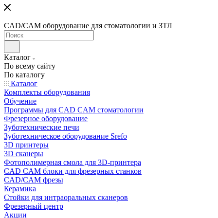
CAD/CAM оборудование для стоматологии и ЗТЛ
Каталог
По всему сайту
По каталогу
Каталог
Комплекты оборудования
Обучение
Программы для CAD CAM стоматологии
Фрезерное оборудование
Зуботехнические печи
Зуботехническое оборудование Srefo
3D принтеры
3D сканеры
Фотополимерная смола для 3D-принтера
CAD CAM блоки для фрезерных станков
CAD/CAM фрезы
Керамика
Стойки для интраоральных сканеров
Фрезерный центр
Акции