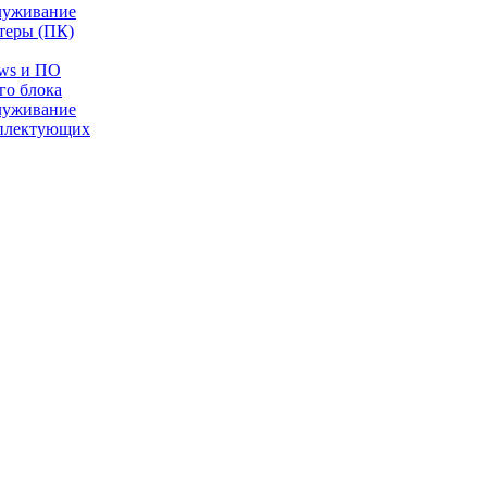
луживание
теры (ПК)
ows и ПО
го блока
луживание
плектующих