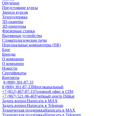
Обучение
Предстоящие курсы
Записи курсов
Техподдержка
3D-сканеры
3D-принтеры
Фрезерные станки
Вытяжные устройства
Стоматологические печи
Персональные компьютеры (ПК)
Блог
Бренды
О компании
О компании
Новости
Сертификаты
Контакты
8 (800) 301-87-33
8 (800) 301-87-33
Многоканальный
+7 (812) 467-87-11
Головной офис в СПб
+7 (967) 521-96-46
Учебный центр Dilikat
Задать вопрос
Написать в MAX
Задать вопрос
Написать в Telegram
Техническая поддержка
Написать в MAX
Техническая поддержка
Написать в Telegram