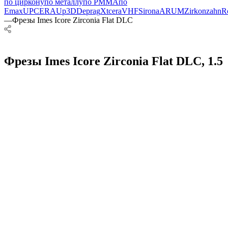
по циркону
по металлу
по PMMA
по
Emax
UPCERA
Up3D
Deprag
Xtcera
VHF
Sirona
ARUM
Zirkonzahn
R
—
Фрезы Imes Icore Zirconia Flat DLC
Фрезы Imes Icore Zirconia Flat DLC, 1.5