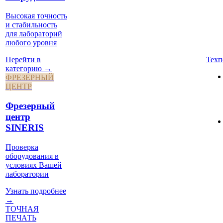
Высокая точность
и стабильность
для лабораторий
любого уровня
Техп
Перейти в
категорию →
ФРЕЗЕРНЫЙ
ЦЕНТР
Фрезерный
центр
SINERIS
Проверка
оборудования в
условиях Вашей
лаборатории
Узнать подробнее
→
ТОЧНАЯ
ПЕЧАТЬ