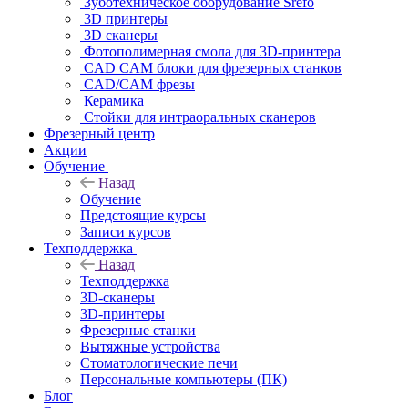
Зуботехническое оборудование Srefo
3D принтеры
3D сканеры
Фотополимерная смола для 3D-принтера
CAD CAM блоки для фрезерных станков
CAD/CAM фрезы
Керамика
Стойки для интраоральных сканеров
Фрезерный центр
Акции
Обучение
Назад
Обучение
Предстоящие курсы
Записи курсов
Техподдержка
Назад
Техподдержка
3D-сканеры
3D-принтеры
Фрезерные станки
Вытяжные устройства
Стоматологические печи
Персональные компьютеры (ПК)
Блог