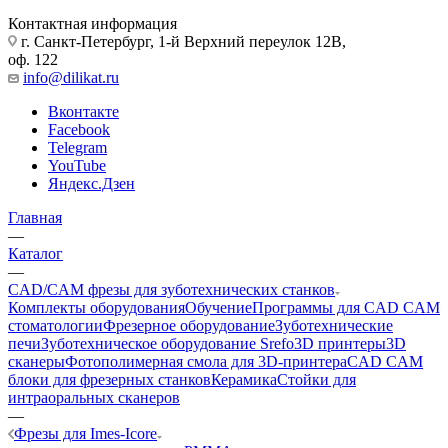
Контактная информация
г. Санкт-Петербург, 1-й Верхний переулок 12В,
оф. 122
info@dilikat.ru
Вконтакте
Facebook
Telegram
YouTube
Яндекс.Дзен
Главная
—
Каталог
—
CAD/CAM фрезы для зуботехнических станков
Комплекты оборудования
Обучение
Программы для CAD CAM
стоматологии
Фрезерное оборудование
Зуботехнические
печи
Зуботехническое оборудование Srefo
3D принтеры
3D
сканеры
Фотополимерная смола для 3D-принтера
CAD CAM
блоки для фрезерных станков
Керамика
Стойки для
интраоральных сканеров
—
Фрезы для Imes-Icore