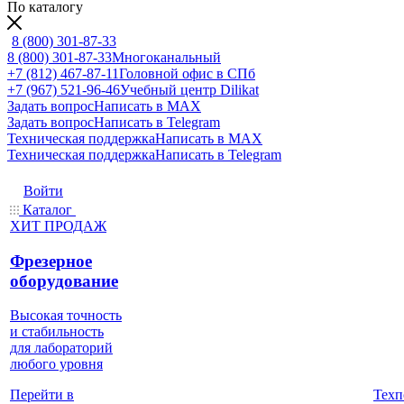
По каталогу
8 (800) 301-87-33
8 (800) 301-87-33
Многоканальный
+7 (812) 467-87-11
Головной офис в СПб
+7 (967) 521-96-46
Учебный центр Dilikat
Задать вопрос
Написать в MAX
Задать вопрос
Написать в Telegram
Техническая поддержка
Написать в MAX
Техническая поддержка
Написать в Telegram
Войти
Каталог
ХИТ ПРОДАЖ
Фрезерное
оборудование
Высокая точность
и стабильность
для лабораторий
любого уровня
Техп
Перейти в