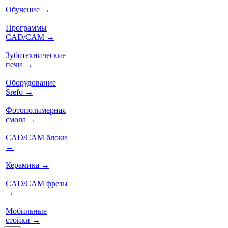
Обучение
→
Программы
CAD/CAM
→
Зуботехнические
печи
→
Оборудование
Srefo
→
Фотополимерная
смола
→
CAD/CAM блоки
→
Керамика
→
CAD/CAM фрезы
→
Мобильные
стойки
→