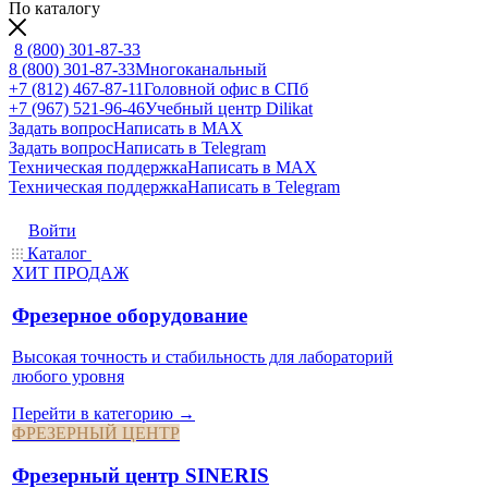
По каталогу
8 (800) 301-87-33
8 (800) 301-87-33
Многоканальный
+7 (812) 467-87-11
Головной офис в СПб
+7 (967) 521-96-46
Учебный центр Dilikat
Задать вопрос
Написать в MAX
Задать вопрос
Написать в Telegram
Техническая поддержка
Написать в MAX
Техническая поддержка
Написать в Telegram
Войти
Каталог
ХИТ ПРОДАЖ
Фрезерное оборудование
Высокая точность и стабильность для лабораторий
любого уровня
Перейти в категорию →
ФРЕЗЕРНЫЙ ЦЕНТР
Фрезерный центр SINERIS