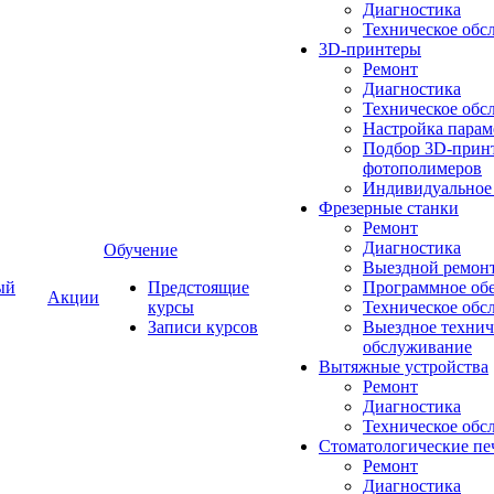
Диагностика
Техническое обс
3D-принтеры
Ремонт
Диагностика
Техническое обс
Настройка парам
Подбор 3D-принт
фотополимеров
Индивидуальное
Фрезерные станки
Ремонт
Диагностика
Обучение
Выездной ремон
ый
Предстоящие
Программное об
Акции
курсы
Техническое обс
Записи курсов
Выездное технич
обслуживание
Вытяжные устройства
Ремонт
Диагностика
Техническое обс
Стоматологические пе
Ремонт
Диагностика