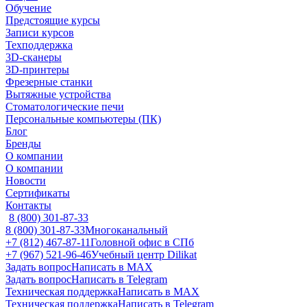
Обучение
Предстоящие курсы
Записи курсов
Техподдержка
3D-сканеры
3D-принтеры
Фрезерные станки
Вытяжные устройства
Стоматологические печи
Персональные компьютеры (ПК)
Блог
Бренды
О компании
О компании
Новости
Сертификаты
Контакты
8 (800) 301-87-33
8 (800) 301-87-33
Многоканальный
+7 (812) 467-87-11
Головной офис в СПб
+7 (967) 521-96-46
Учебный центр Dilikat
Задать вопрос
Написать в MAX
Задать вопрос
Написать в Telegram
Техническая поддержка
Написать в MAX
Техническая поддержка
Написать в Telegram