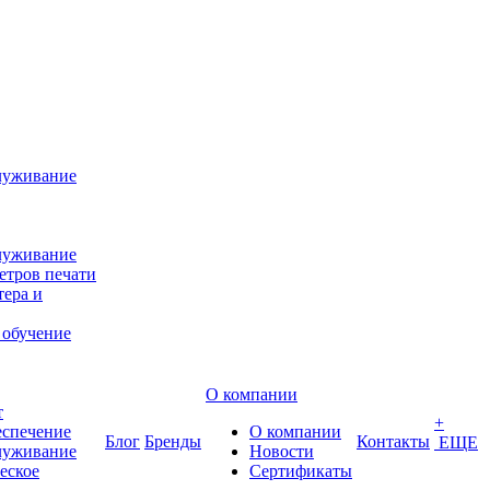
луживание
луживание
етров печати
ера и
 обучение
О компании
т
+
еспечение
О компании
Блог
Бренды
Контакты
ЕЩЕ
луживание
Новости
еское
Сертификаты