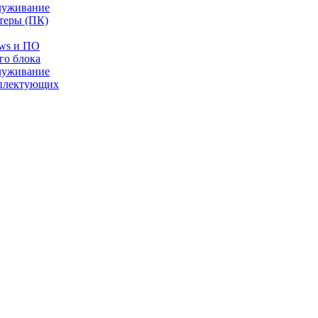
луживание
теры (ПК)
ows и ПО
го блока
луживание
плектующих