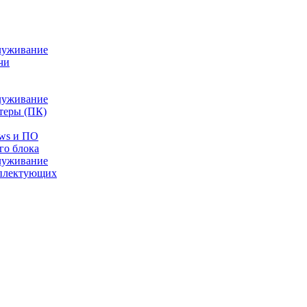
луживание
чи
луживание
теры (ПК)
ows и ПО
го блока
луживание
плектующих