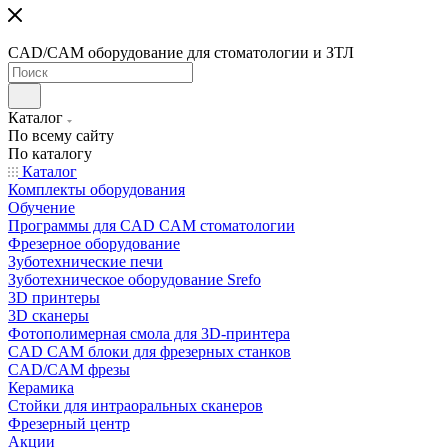
CAD/CAM оборудование для стоматологии и ЗТЛ
Каталог
По всему сайту
По каталогу
Каталог
Комплекты оборудования
Обучение
Программы для CAD CAM стоматологии
Фрезерное оборудование
Зуботехнические печи
Зуботехническое оборудование Srefo
3D принтеры
3D сканеры
Фотополимерная смола для 3D-принтера
CAD CAM блоки для фрезерных станков
CAD/CAM фрезы
Керамика
Стойки для интраоральных сканеров
Фрезерный центр
Акции