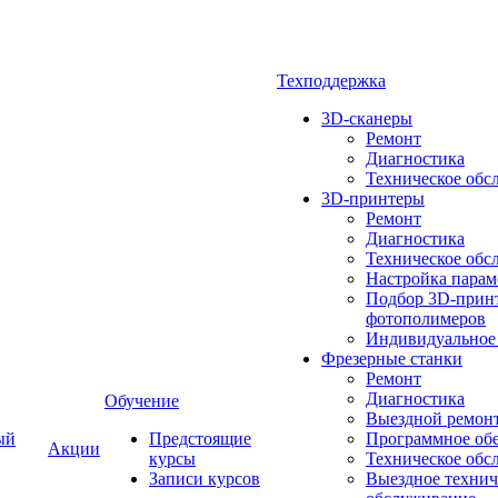
Техподдержка
3D-сканеры
Ремонт
Диагностика
Техническое обс
3D-принтеры
Ремонт
Диагностика
Техническое обс
Настройка парам
Подбор 3D-принт
фотополимеров
Индивидуальное
Фрезерные станки
Ремонт
Диагностика
Обучение
Выездной ремон
ый
Предстоящие
Программное об
Акции
курсы
Техническое обс
Записи курсов
Выездное технич