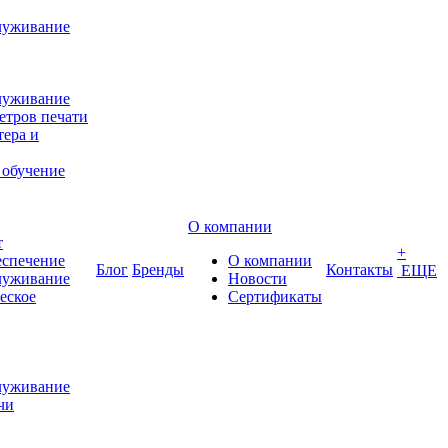
луживание
луживание
етров печати
ера и
 обучение
О компании
т
+
еспечение
О компании
Блог
Бренды
Контакты
ЕЩЕ
луживание
Новости
еское
Сертификаты
луживание
чи