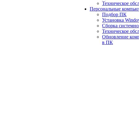
Техническое обс
Персональные компью
Подбор ПК
Установка Wind
Сборка системно
Техническое обс
Обновление ком
в ПК