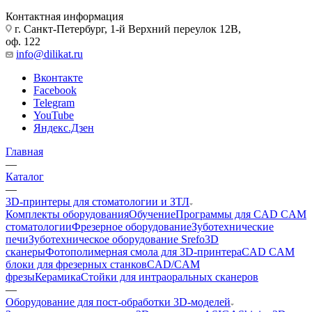
Контактная информация
г. Санкт-Петербург, 1-й Верхний переулок 12В,
оф. 122
info@dilikat.ru
Вконтакте
Facebook
Telegram
YouTube
Яндекс.Дзен
Главная
—
Каталог
—
3D-принтеры для стоматологии и ЗТЛ
Комплекты оборудования
Обучение
Программы для CAD CAM
стоматологии
Фрезерное оборудование
Зуботехнические
печи
Зуботехническое оборудование Srefo
3D
сканеры
Фотополимерная смола для 3D-принтера
CAD CAM
блоки для фрезерных станков
CAD/CAM
фрезы
Керамика
Стойки для интраоральных сканеров
—
Оборудование для пост-обработки 3D-моделей