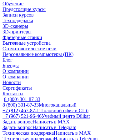
Обучение
Предстоящие курсы
Записи курсов
Техподдержка
3D-сканеры
3D-принтеры
Фрезерные станки
Вытяжные устройства
Стоматологические печи
Персональные компьютеры (ПК)
Блог
Бренды
О компании
О компании
Новости
Сертификаты
Контакты
8 (800) 301-87-33
8 (800) 301-87-33
Многоканальный
+7 (812) 467-87-11
Головной офис в СПб
+7 (967) 521-96-46
Учебный центр Dilikat
Задать вопрос
Написать в MAX
Задать вопрос
Написать в Telegram
Техническая поддержка
Написать в MAX
Техническая поддержка
Написать в Telegram