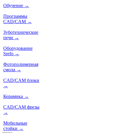
Обучение
→
Программы
CAD/CAM
→
Зуботехнические
печи
→
Оборудование
Srefo
→
Фотополимерная
смола
→
CAD/CAM блоки
→
Керамика
→
CAD/CAM фрезы
→
Мобильные
стойки
→