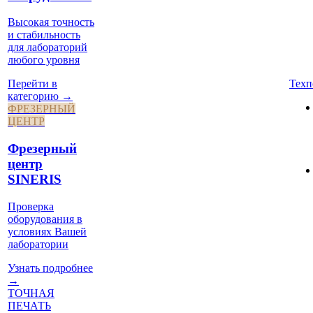
Высокая точность
и стабильность
для лабораторий
любого уровня
Техп
Перейти в
категорию →
ФРЕЗЕРНЫЙ
ЦЕНТР
Фрезерный
центр
SINERIS
Проверка
оборудования в
условиях Вашей
лаборатории
Узнать подробнее
→
ТОЧНАЯ
ПЕЧАТЬ