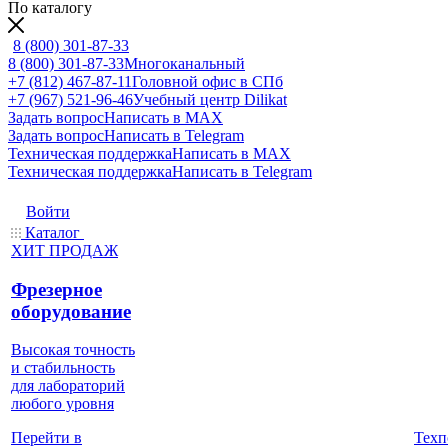
По каталогу
8 (800) 301-87-33
8 (800) 301-87-33
Многоканальный
+7 (812) 467-87-11
Головной офис в СПб
+7 (967) 521-96-46
Учебный центр Dilikat
Задать вопрос
Написать в MAX
Задать вопрос
Написать в Telegram
Техническая поддержка
Написать в MAX
Техническая поддержка
Написать в Telegram
Войти
Каталог
ХИТ ПРОДАЖ
Фрезерное
оборудование
Высокая точность
и стабильность
для лабораторий
любого уровня
Техп
Перейти в