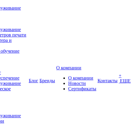
луживание
луживание
етров печати
ера и
 обучение
О компании
т
+
еспечение
О компании
Блог
Бренды
Контакты
ЕЩЕ
луживание
Новости
еское
Сертификаты
луживание
чи