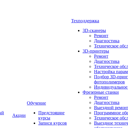
Техподдержка
3D-сканеры
Ремонт
Диагностика
Техническое обс
3D-принтеры
Ремонт
Диагностика
Техническое обс
Настройка парам
Подбор 3D-принт
фотополимеров
Индивидуальное
Фрезерные станки
Ремонт
Диагностика
Обучение
Выездной ремон
ый
Предстоящие
Программное об
Акции
курсы
Техническое обс
Записи курсов
Выездное технич