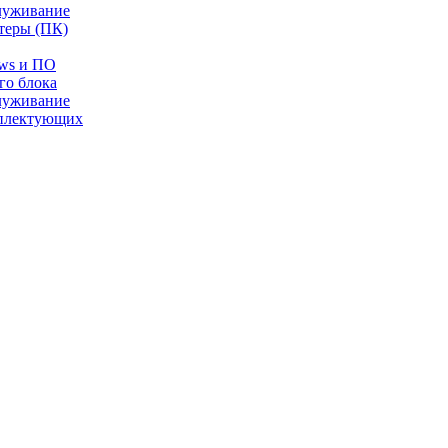
луживание
теры (ПК)
ows и ПО
го блока
луживание
плектующих