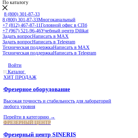
По каталогу
8 (800) 301-87-33
8 (800) 301-87-33
Многоканальный
+7 (812) 467-87-11
Головной офис в СПб
+7 (967) 521-96-46
Учебный центр Dilikat
Задать вопрос
Написать в MAX
Задать вопрос
Написать в Telegram
Техническая поддержка
Написать в MAX
Техническая поддержка
Написать в Telegram
Войти
Каталог
ХИТ ПРОДАЖ
Фрезерное оборудование
Высокая точность и стабильность для лабораторий
любого уровня
Перейти в категорию →
ФРЕЗЕРНЫЙ ЦЕНТР
Фрезерный центр SINERIS