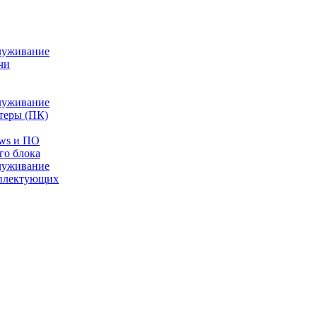
луживание
чи
луживание
теры (ПК)
ows и ПО
го блока
луживание
плектующих