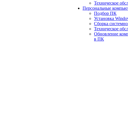
Техническое обс
Персональные компью
Подбор ПК
Установка Wind
Сборка системно
Техническое обс
Обновление ком
в ПК