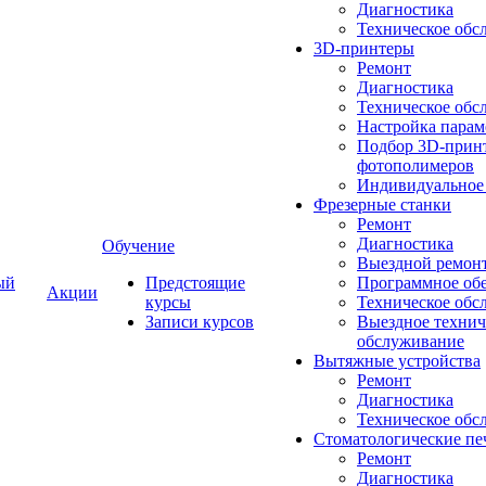
Диагностика
Техническое обс
3D-принтеры
Ремонт
Диагностика
Техническое обс
Настройка парам
Подбор 3D-принт
фотополимеров
Индивидуальное
Фрезерные станки
Ремонт
Диагностика
Обучение
Выездной ремон
ый
Предстоящие
Программное об
Акции
курсы
Техническое обс
Записи курсов
Выездное технич
обслуживание
Вытяжные устройства
Ремонт
Диагностика
Техническое обс
Стоматологические пе
Ремонт
Диагностика