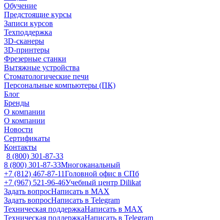
Обучение
Предстоящие курсы
Записи курсов
Техподдержка
3D-сканеры
3D-принтеры
Фрезерные станки
Вытяжные устройства
Стоматологические печи
Персональные компьютеры (ПК)
Блог
Бренды
О компании
О компании
Новости
Сертификаты
Контакты
8 (800) 301-87-33
8 (800) 301-87-33
Многоканальный
+7 (812) 467-87-11
Головной офис в СПб
+7 (967) 521-96-46
Учебный центр Dilikat
Задать вопрос
Написать в MAX
Задать вопрос
Написать в Telegram
Техническая поддержка
Написать в MAX
Техническая поддержка
Написать в Telegram