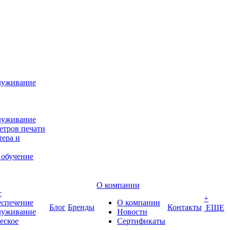
луживание
луживание
етров печати
ера и
 обучение
О компании
т
+
еспечение
О компании
Блог
Бренды
Контакты
ЕЩЕ
луживание
Новости
еское
Сертификаты