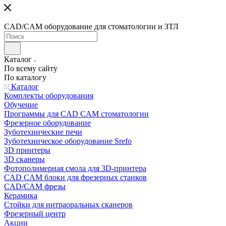
CAD/CAM оборудование для стоматологии и ЗТЛ
Каталог
По всему сайту
По каталогу
Каталог
Комплекты оборудования
Обучение
Программы для CAD CAM стоматологии
Фрезерное оборудование
Зуботехнические печи
Зуботехническое оборудование Srefo
3D принтеры
3D сканеры
Фотополимерная смола для 3D-принтера
CAD CAM блоки для фрезерных станков
CAD/CAM фрезы
Керамика
Стойки для интраоральных сканеров
Фрезерный центр
Акции