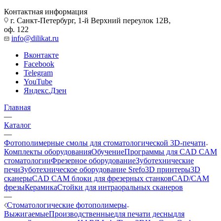
Контактная информация
г. Санкт-Петербург, 1-й Верхний переулок 12В,
оф. 122
info@dilikat.ru
Вконтакте
Facebook
Telegram
YouTube
Яндекс.Дзен
Главная
—
Каталог
—
Фотополимерные смолы для стоматологической 3D-печати
Комплекты оборудования
Обучение
Программы для CAD CAM
стоматологии
Фрезерное оборудование
Зуботехнические
печи
Зуботехническое оборудование Srefo
3D принтеры
3D
сканеры
CAD CAM блоки для фрезерных станков
CAD/CAM
фрезы
Керамика
Стойки для интраоральных сканеров
—
Стоматологические фотополимеры
Выжигаемые
Производственные
для печати десны
для