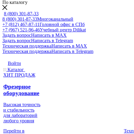
По каталогу
8 (800) 301-87-33
8 (800) 301-87-33
Многоканальный
+7 (812) 467-87-11
Головной офис в СПб
+7 (967) 521-96-46
Учебный центр Dilikat
Задать вопрос
Написать в MAX
Задать вопрос
Написать в Telegram
Техническая поддержка
Написать в MAX
Техническая поддержка
Написать в Telegram
Войти
Каталог
ХИТ ПРОДАЖ
Фрезерное
оборудование
Высокая точность
и стабильность
для лабораторий
любого уровня
Техп
Перейти в