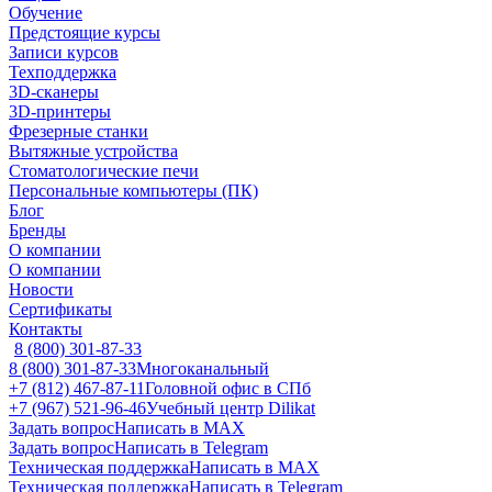
Обучение
Предстоящие курсы
Записи курсов
Техподдержка
3D-сканеры
3D-принтеры
Фрезерные станки
Вытяжные устройства
Стоматологические печи
Персональные компьютеры (ПК)
Блог
Бренды
О компании
О компании
Новости
Сертификаты
Контакты
8 (800) 301-87-33
8 (800) 301-87-33
Многоканальный
+7 (812) 467-87-11
Головной офис в СПб
+7 (967) 521-96-46
Учебный центр Dilikat
Задать вопрос
Написать в MAX
Задать вопрос
Написать в Telegram
Техническая поддержка
Написать в MAX
Техническая поддержка
Написать в Telegram