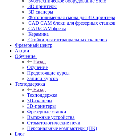
Зуботехническое оборудование Srefo
3D принтеры
3D сканеры
Фотополимерная смола для 3D-принтера
CAD CAM блоки для фрезерных станков
CAD/CAM фрезы
Керамика
Стойки для интраоральных сканеров
Фрезерный центр
Акции
Обучение
Назад
Обучение
Предстоящие курсы
Записи курсов
Техподдержка
Назад
Техподдержка
3D-сканеры
3D-принтеры
Фрезерные станки
Вытяжные устройства
Стоматологические печи
Персональные компьютеры (ПК)
Блог