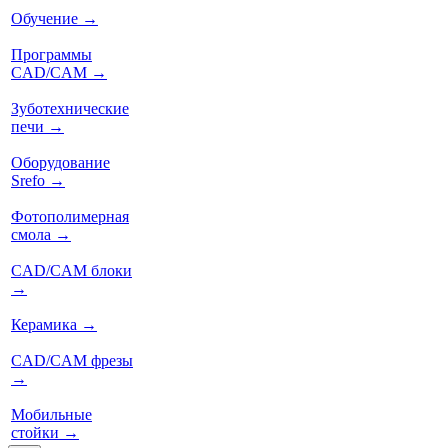
Обучение
→
Программы
CAD/CAM
→
Зуботехнические
печи
→
Оборудование
Srefo
→
Фотополимерная
смола
→
CAD/CAM блоки
→
Керамика
→
CAD/CAM фрезы
→
Мобильные
стойки
→