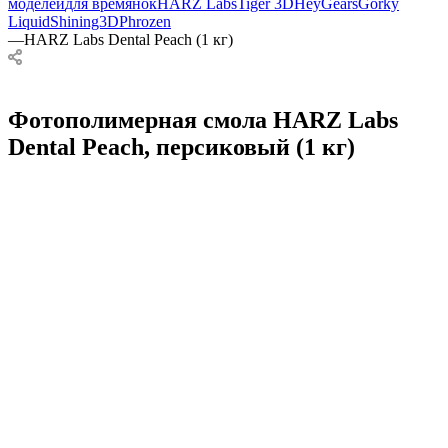
моделей
для времянок
HARZ Labs
Tiger 3D
HeyGears
Gorky
Liquid
Shining3D
Phrozen
—
HARZ Labs Dental Peach (1 кг)
Фотополимерная смола HARZ Labs
Dental Peach, персиковый (1 кг)