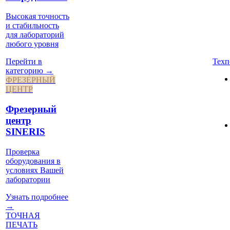
Высокая точность
и стабильность
для лабораторий
любого уровня
Техп
Перейти в
категорию →
ФРЕЗЕРНЫЙ
ЦЕНТР
Фрезерный
центр
SINERIS
Проверка
оборудования в
условиях Вашей
лаборатории
Узнать подробнее
→
ТОЧНАЯ
ПЕЧАТЬ