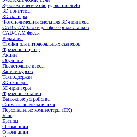
Зуботехническое оборудование Srefo
3D принтеры
3D сканеры
Фотополимерная смола для 3D-принтера
CAD CAM блоки для фрезерных станков
CAD/CAM фрезы
Керамика
Стойки для интраоральных сканеров
Фрезерный центр
Акции
Обучение
Предстоящие курсы
Записи курсов
Техподдержка
3D-сканеры
3D-принтеры
Фрезерные станки
Вытяжные устройства
Стоматологические печи
Персональные компьютеры (ПК)
Блог
Бренды
О компании
О компании