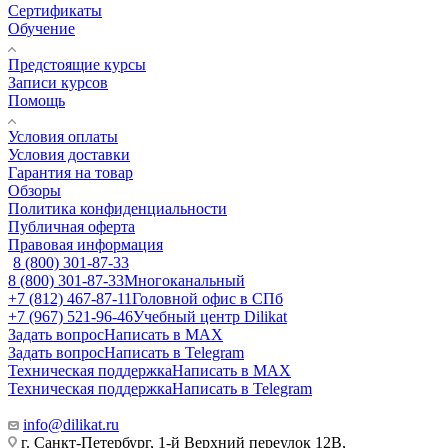
Сертификаты
Обучение
Предстоящие курсы
Записи курсов
Помощь
Условия оплаты
Условия доставки
Гарантия на товар
Обзоры
Политика конфиденциальности
Публичная оферта
Правовая информация
8 (800) 301-87-33
8 (800) 301-87-33
Многоканальный
+7 (812) 467-87-11
Головной офис в СПб
+7 (967) 521-96-46
Учебный центр Dilikat
Задать вопрос
Написать в MAX
Задать вопрос
Написать в Telegram
Техническая поддержка
Написать в MAX
Техническая поддержка
Написать в Telegram
info@dilikat.ru
г. Санкт-Петербург, 1-й Верхний переулок 12В,