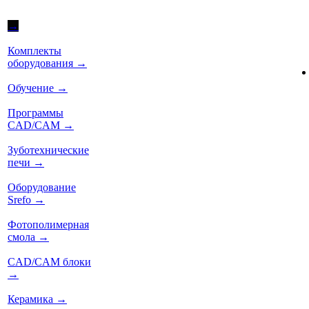
→
Комплекты
оборудования
→
Обучение
→
Программы
CAD/CAM
→
Зуботехнические
печи
→
Оборудование
Srefo
→
Фотополимерная
смола
→
CAD/CAM блоки
→
Керамика
→