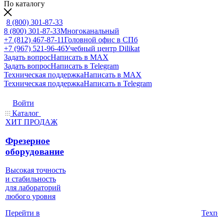
По каталогу
8 (800) 301-87-33
8 (800) 301-87-33
Многоканальный
+7 (812) 467-87-11
Головной офис в СПб
+7 (967) 521-96-46
Учебный центр Dilikat
Задать вопрос
Написать в MAX
Задать вопрос
Написать в Telegram
Техническая поддержка
Написать в MAX
Техническая поддержка
Написать в Telegram
Войти
Каталог
ХИТ ПРОДАЖ
Фрезерное
оборудование
Высокая точность
и стабильность
для лабораторий
любого уровня
Техп
Перейти в