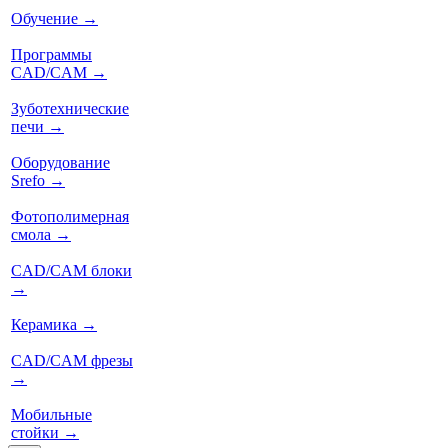
Обучение
→
Программы
CAD/CAM
→
Зуботехнические
печи
→
Оборудование
Srefo
→
Фотополимерная
смола
→
CAD/CAM блоки
→
Керамика
→
CAD/CAM фрезы
→
Мобильные
стойки
→