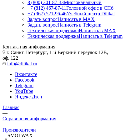
8 (800) 301-87-33
Многоканальный
+7 (812) 467-87-11
Головной офис в СПб
+7 (967) 521-96-46
Учебный центр Dilikat
Задать вопрос
Написать в MAX
Задать вопрос
Написать в Telegram
Техническая поддержка
Написать в MAX
Техническая поддержка
Написать в Telegram
Контактная информация
г. Санкт-Петербург, 1-й Верхний переулок 12В,
оф. 122
info@dilikat.ru
Вконтакте
Facebook
Telegram
YouTube
Яндекс.Дзен
Главная
—
Справочная информация
—
Производители
—
SMOLWAX