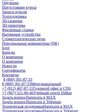
Обучение
Предстоящие курсы
Записи курсов
Техподдержка
3D-сканеры
3D-принтеры
Фрезерные станки
Вытяжные устройства
Стоматологические печи
Персональные компьютеры (ПК)
Блог
Бренды
О компании
О компании
Новости
Сертификаты
Контакты
8 (800) 301-87-33
8 (800) 301-87-33
Многоканальный
+7 (812) 467-87-11
Головной офис в СПб
+7 (967) 521-96-46
Учебный центр Dilikat
Задать вопрос
Написать в MAX
Задать вопрос
Написать в Telegram
Техническая поддержка
Написать в MAX
Техническая поддержка
Написать в Telegram