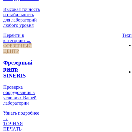
Высокая точность
и стабильность
для лабораторий
любого уровня
Техп
Перейти в
категорию →
ФРЕЗЕРНЫЙ
ЦЕНТР
Фрезерный
центр
SINERIS
Проверка
оборудования в
условиях Вашей
лаборатории
Узнать подробнее
→
ТОЧНАЯ
ПЕЧАТЬ