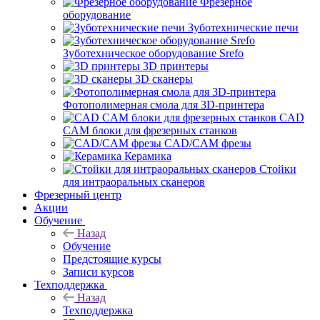
Фрезерное
оборудование
Зуботехнические печи
Зуботехническое оборудование Srefo
3D принтеры
3D сканеры
Фотополимерная смола для 3D-принтера
CAD
CAM блоки для фрезерных станков
CAD/CAM фрезы
Керамика
Стойки
для интраоральных сканеров
Фрезерный центр
Акции
Обучение
Назад
Обучение
Предстоящие курсы
Записи курсов
Техподдержка
Назад
Техподдержка