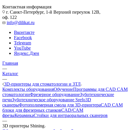
Контактная информация
г. Санкт-Петербург, 1-й Верхний переулок 12В,
оф. 122
info@dilikat.ru
Вконтакте
Facebook
Telegram
YouTube
Яндекс.Дзен
Главная
—
Каталог
—
3D-принтеры для стоматологии и ЗТЛ
Комплекты оборудования
Обучение
Программы для CAD CAM
стоматологии
Фрезерное оборудование
Зуботехнические
печи
Зуботехническое оборудование Srefo
3D
сканеры
Фотополимерная смола для 3D-принтера
CAD CAM
блоки для фрезерных станков
CAD/CAM
фрезы
Керамика
Стойки для интраоральных сканеров
—
3D принтеры Shining