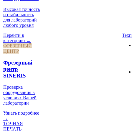
Высокая точность
и стабильность
для лабораторий
любого уровня
Техп
Перейти в
категорию →
ФРЕЗЕРНЫЙ
ЦЕНТР
Фрезерный
центр
SINERIS
Проверка
оборудования в
условиях Вашей
лаборатории
Узнать подробнее
→
ТОЧНАЯ
ПЕЧАТЬ