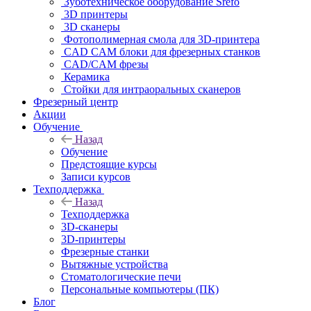
Зуботехническое оборудование Srefo
3D принтеры
3D сканеры
Фотополимерная смола для 3D-принтера
CAD CAM блоки для фрезерных станков
CAD/CAM фрезы
Керамика
Стойки для интраоральных сканеров
Фрезерный центр
Акции
Обучение
Назад
Обучение
Предстоящие курсы
Записи курсов
Техподдержка
Назад
Техподдержка
3D-сканеры
3D-принтеры
Фрезерные станки
Вытяжные устройства
Стоматологические печи
Персональные компьютеры (ПК)
Блог