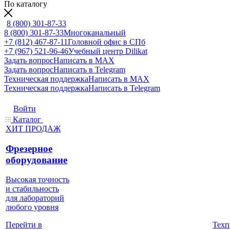
По каталогу
8 (800) 301-87-33
8 (800) 301-87-33
Многоканальный
+7 (812) 467-87-11
Головной офис в СПб
+7 (967) 521-96-46
Учебный центр Dilikat
Задать вопрос
Написать в MAX
Задать вопрос
Написать в Telegram
Техническая поддержка
Написать в MAX
Техническая поддержка
Написать в Telegram
Войти
Каталог
ХИТ ПРОДАЖ
Фрезерное
оборудование
Высокая точность
и стабильность
для лабораторий
любого уровня
Техп
Перейти в