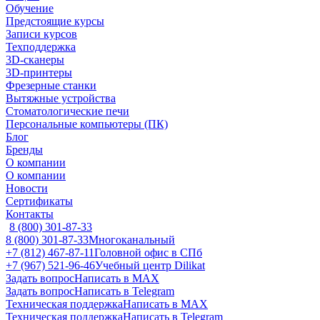
Обучение
Предстоящие курсы
Записи курсов
Техподдержка
3D-сканеры
3D-принтеры
Фрезерные станки
Вытяжные устройства
Стоматологические печи
Персональные компьютеры (ПК)
Блог
Бренды
О компании
О компании
Новости
Сертификаты
Контакты
8 (800) 301-87-33
8 (800) 301-87-33
Многоканальный
+7 (812) 467-87-11
Головной офис в СПб
+7 (967) 521-96-46
Учебный центр Dilikat
Задать вопрос
Написать в MAX
Задать вопрос
Написать в Telegram
Техническая поддержка
Написать в MAX
Техническая поддержка
Написать в Telegram