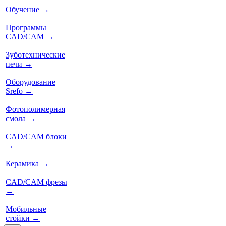
Обучение
→
Программы
CAD/CAM
→
Зуботехнические
печи
→
Оборудование
Srefo
→
Фотополимерная
смола
→
CAD/CAM блоки
→
Керамика
→
CAD/CAM фрезы
→
Мобильные
стойки
→