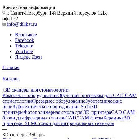
Контактная информация
г. Санкт-Петербург, 1-й Верхний переулок 12В,
оф. 122
info@dilikat.ru
Вконтакте
Facebook
Telegram
YouTube
Яндекс.Дзен
Главная
—
Каталог
—
3D сканеры для стоматологии
Комплекты оборудования
Обучение
Программы для CAD CAM
стоматологии
Фрезерное оборудование
Зуботехнические
печи
Зуботехническое оборудование Srefo
3D
принтеры
Фотополимерная смола для 3D-принтера
CAD CAM
блоки для фрезерных станков
CAD/CAM фрезы
Керамика
3D
принтеры SLM
Стойки для интраоральных сканеров
—
3D сканеры 3Shape