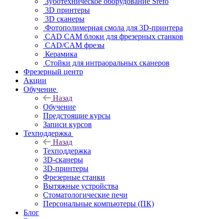
Зуботехническое оборудование Srefo
3D принтеры
3D сканеры
Фотополимерная смола для 3D-принтера
CAD CAM блоки для фрезерных станков
CAD/CAM фрезы
Керамика
Стойки для интраоральных сканеров
Фрезерный центр
Акции
Обучение
Назад
Обучение
Предстоящие курсы
Записи курсов
Техподдержка
Назад
Техподдержка
3D-сканеры
3D-принтеры
Фрезерные станки
Вытяжные устройства
Стоматологические печи
Персональные компьютеры (ПК)
Блог