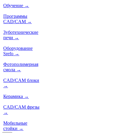
Обучение
→
Программы
CAD/CAM
→
Зуботехнические
печи
→
Оборудование
Srefo
→
Фотополимерная
смола
→
CAD/CAM блоки
→
Керамика
→
CAD/CAM фрезы
→
Мобильные
стойки
→