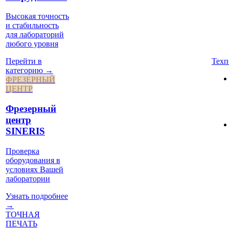
Высокая точность
и стабильность
для лабораторий
любого уровня
Техп
Перейти в
категорию →
ФРЕЗЕРНЫЙ
ЦЕНТР
Фрезерный
центр
SINERIS
Проверка
оборудования в
условиях Вашей
лаборатории
Узнать подробнее
→
ТОЧНАЯ
ПЕЧАТЬ