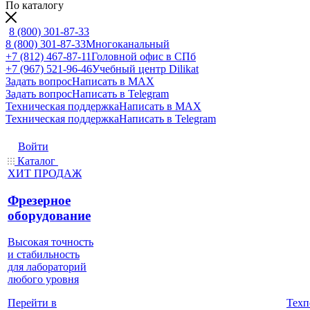
По каталогу
8 (800) 301-87-33
8 (800) 301-87-33
Многоканальный
+7 (812) 467-87-11
Головной офис в СПб
+7 (967) 521-96-46
Учебный центр Dilikat
Задать вопрос
Написать в MAX
Задать вопрос
Написать в Telegram
Техническая поддержка
Написать в MAX
Техническая поддержка
Написать в Telegram
Войти
Каталог
ХИТ ПРОДАЖ
Фрезерное
оборудование
Высокая точность
и стабильность
для лабораторий
любого уровня
Техп
Перейти в