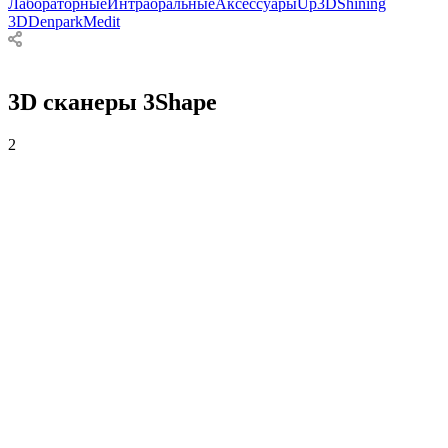
Лабораторные
Интраоральные
Аксессуары
Up3D
Shining
3D
Denpark
Medit
3D сканеры 3Shape
2