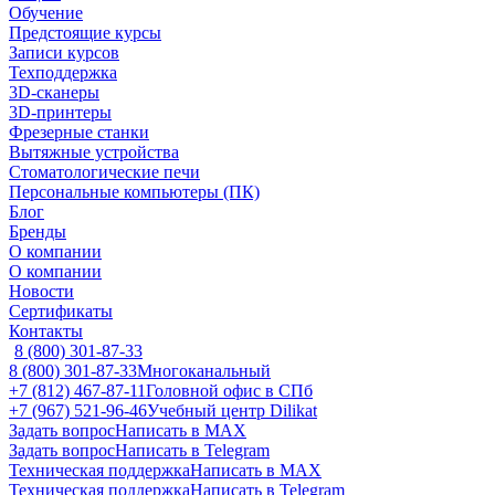
Обучение
Предстоящие курсы
Записи курсов
Техподдержка
3D-сканеры
3D-принтеры
Фрезерные станки
Вытяжные устройства
Стоматологические печи
Персональные компьютеры (ПК)
Блог
Бренды
О компании
О компании
Новости
Сертификаты
Контакты
8 (800) 301-87-33
8 (800) 301-87-33
Многоканальный
+7 (812) 467-87-11
Головной офис в СПб
+7 (967) 521-96-46
Учебный центр Dilikat
Задать вопрос
Написать в MAX
Задать вопрос
Написать в Telegram
Техническая поддержка
Написать в MAX
Техническая поддержка
Написать в Telegram