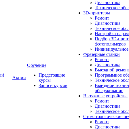
Диагностика
Техническое обс
3D-принтеры
Ремонт
Диагностика
Техническое обс
Настройка парам
Подбор 3D-принт
фотополимеров
Индивидуальное
Фрезерные станки
Ремонт
Диагностика
Обучение
Выездной ремон
ый
Предстоящие
Программное об
Акции
курсы
Техническое обс
Записи курсов
Выездное технич
обслуживание
Вытяжные устройства
Ремонт
Диагностика
Техническое обс
Стоматологические пе
Ремонт
Диагностика