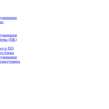
луживание
чи
луживание
теры (ПК)
ows и ПО
го блока
луживание
плектующих