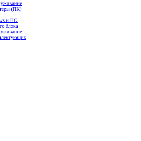
луживание
теры (ПК)
ows и ПО
го блока
луживание
плектующих