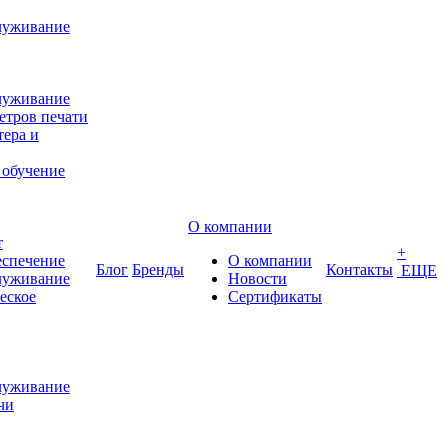
луживание
луживание
етров печати
ера и
 обучение
О компании
т
+
еспечение
О компании
Блог
Бренды
Контакты
ЕЩЕ
луживание
Новости
еское
Сертификаты
луживание
чи