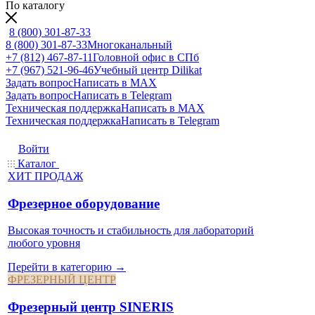
По каталогу
8 (800) 301-87-33
8 (800) 301-87-33
Многоканальный
+7 (812) 467-87-11
Головной офис в СПб
+7 (967) 521-96-46
Учебный центр Dilikat
Задать вопрос
Написать в MAX
Задать вопрос
Написать в Telegram
Техническая поддержка
Написать в MAX
Техническая поддержка
Написать в Telegram
Войти
Каталог
ХИТ ПРОДАЖ
Фрезерное оборудование
Высокая точность и стабильность для лабораторий
любого уровня
Перейти в категорию →
ФРЕЗЕРНЫЙ ЦЕНТР
Фрезерный центр SINERIS