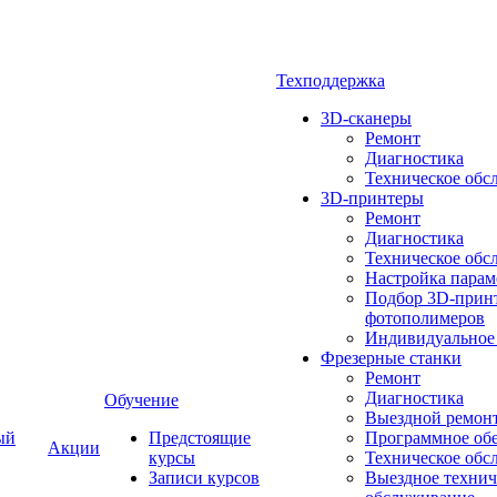
Техподдержка
3D-сканеры
Ремонт
Диагностика
Техническое обс
3D-принтеры
Ремонт
Диагностика
Техническое обс
Настройка парам
Подбор 3D-принт
фотополимеров
Индивидуальное
Фрезерные станки
Ремонт
Диагностика
Обучение
Выездной ремон
ый
Предстоящие
Программное об
Акции
курсы
Техническое обс
Записи курсов
Выездное технич