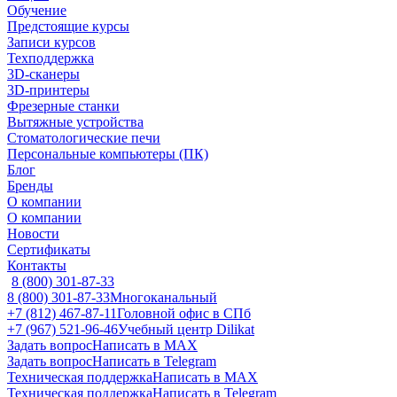
Обучение
Предстоящие курсы
Записи курсов
Техподдержка
3D-сканеры
3D-принтеры
Фрезерные станки
Вытяжные устройства
Стоматологические печи
Персональные компьютеры (ПК)
Блог
Бренды
О компании
О компании
Новости
Сертификаты
Контакты
8 (800) 301-87-33
8 (800) 301-87-33
Многоканальный
+7 (812) 467-87-11
Головной офис в СПб
+7 (967) 521-96-46
Учебный центр Dilikat
Задать вопрос
Написать в MAX
Задать вопрос
Написать в Telegram
Техническая поддержка
Написать в MAX
Техническая поддержка
Написать в Telegram