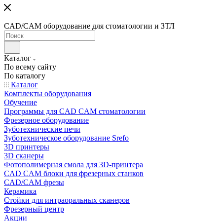
CAD/CAM оборудование для стоматологии и ЗТЛ
Каталог
По всему сайту
По каталогу
Каталог
Комплекты оборудования
Обучение
Программы для CAD CAM стоматологии
Фрезерное оборудование
Зуботехнические печи
Зуботехническое оборудование Srefo
3D принтеры
3D сканеры
Фотополимерная смола для 3D-принтера
CAD CAM блоки для фрезерных станков
CAD/CAM фрезы
Керамика
Стойки для интраоральных сканеров
Фрезерный центр
Акции