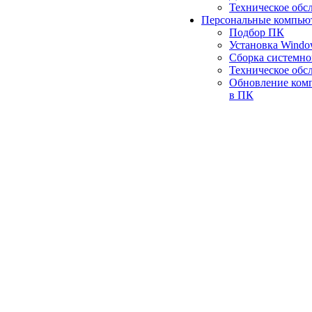
Техническое обс
Персональные компью
Подбор ПК
Установка Wind
Сборка системно
Техническое обс
Обновление ком
в ПК