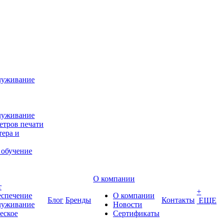
луживание
луживание
етров печати
ера и
 обучение
О компании
т
+
еспечение
О компании
Блог
Бренды
Контакты
ЕЩЕ
луживание
Новости
еское
Сертификаты