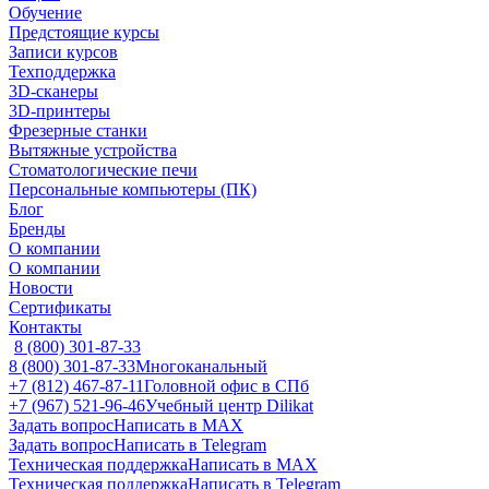
Обучение
Предстоящие курсы
Записи курсов
Техподдержка
3D-сканеры
3D-принтеры
Фрезерные станки
Вытяжные устройства
Стоматологические печи
Персональные компьютеры (ПК)
Блог
Бренды
О компании
О компании
Новости
Сертификаты
Контакты
8 (800) 301-87-33
8 (800) 301-87-33
Многоканальный
+7 (812) 467-87-11
Головной офис в СПб
+7 (967) 521-96-46
Учебный центр Dilikat
Задать вопрос
Написать в MAX
Задать вопрос
Написать в Telegram
Техническая поддержка
Написать в MAX
Техническая поддержка
Написать в Telegram