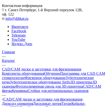
Контактная информация
г. Санкт-Петербург, 1-й Верхний переулок 12В,
оф. 122
info@dilikat.ru
Вконтакте
Facebook
Telegram
YouTube
Яндекс.Дзен
Главная
—
Каталог
—
CAD/CAM диски и заготовки для фрезерования
Комплекты оборудования
Обучение
Программы для CAD CAM
стоматологии
Фрезерное оборудование
Зуботехнические
печи
Зуботехническое оборудование Srefo
3D принтеры
3D
сканеры
Фотополимерная смола для 3D-принтера
CAD/CAM
фрезы
Керамика
Стойки для интраоральных сканеров
—
CAD/CAM диски и заготовки для фрезерования
Диоксид циркония
Дисиликат лития
Титан
Кобальт-