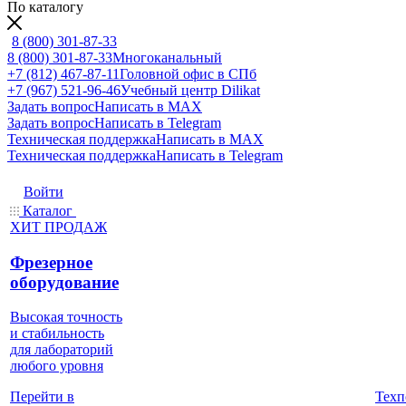
По каталогу
8 (800) 301-87-33
8 (800) 301-87-33
Многоканальный
+7 (812) 467-87-11
Головной офис в СПб
+7 (967) 521-96-46
Учебный центр Dilikat
Задать вопрос
Написать в MAX
Задать вопрос
Написать в Telegram
Техническая поддержка
Написать в MAX
Техническая поддержка
Написать в Telegram
Войти
Каталог
ХИТ ПРОДАЖ
Фрезерное
оборудование
Высокая точность
и стабильность
для лабораторий
любого уровня
Техп
Перейти в