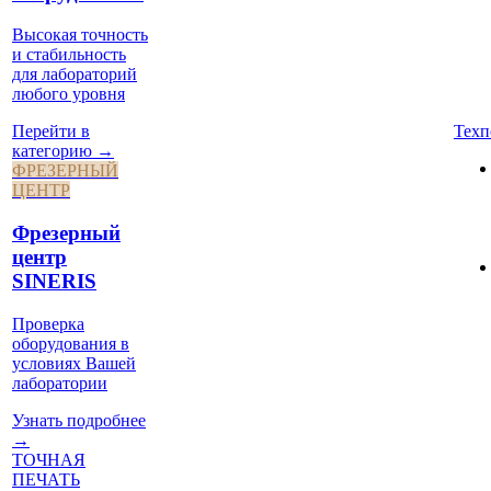
Высокая точность
и стабильность
для лабораторий
любого уровня
Техп
Перейти в
категорию →
ФРЕЗЕРНЫЙ
ЦЕНТР
Фрезерный
центр
SINERIS
Проверка
оборудования в
условиях Вашей
лаборатории
Узнать подробнее
→
ТОЧНАЯ
ПЕЧАТЬ