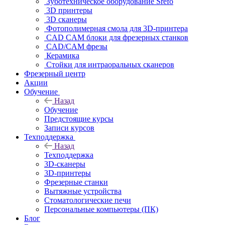
Зуботехническое оборудование Srefo
3D принтеры
3D сканеры
Фотополимерная смола для 3D-принтера
CAD CAM блоки для фрезерных станков
CAD/CAM фрезы
Керамика
Стойки для интраоральных сканеров
Фрезерный центр
Акции
Обучение
Назад
Обучение
Предстоящие курсы
Записи курсов
Техподдержка
Назад
Техподдержка
3D-сканеры
3D-принтеры
Фрезерные станки
Вытяжные устройства
Стоматологические печи
Персональные компьютеры (ПК)
Блог