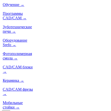
Обучение
→
Программы
CAD/CAM
→
Зуботехнические
печи
→
Оборудование
Srefo
→
Фотополимерная
смола
→
CAD/CAM блоки
→
Керамика
→
CAD/CAM фрезы
→
Мобильные
стойки
→