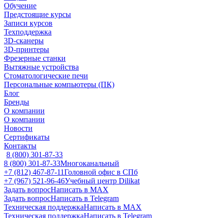
Обучение
Предстоящие курсы
Записи курсов
Техподдержка
3D-сканеры
3D-принтеры
Фрезерные станки
Вытяжные устройства
Стоматологические печи
Персональные компьютеры (ПК)
Блог
Бренды
О компании
О компании
Новости
Сертификаты
Контакты
8 (800) 301-87-33
8 (800) 301-87-33
Многоканальный
+7 (812) 467-87-11
Головной офис в СПб
+7 (967) 521-96-46
Учебный центр Dilikat
Задать вопрос
Написать в MAX
Задать вопрос
Написать в Telegram
Техническая поддержка
Написать в MAX
Техническая поддержка
Написать в Telegram