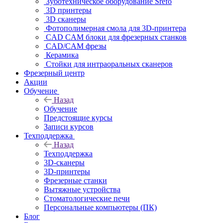
Зуботехническое оборудование Srefo
3D принтеры
3D сканеры
Фотополимерная смола для 3D-принтера
CAD CAM блоки для фрезерных станков
CAD/CAM фрезы
Керамика
Стойки для интраоральных сканеров
Фрезерный центр
Акции
Обучение
Назад
Обучение
Предстоящие курсы
Записи курсов
Техподдержка
Назад
Техподдержка
3D-сканеры
3D-принтеры
Фрезерные станки
Вытяжные устройства
Стоматологические печи
Персональные компьютеры (ПК)
Блог