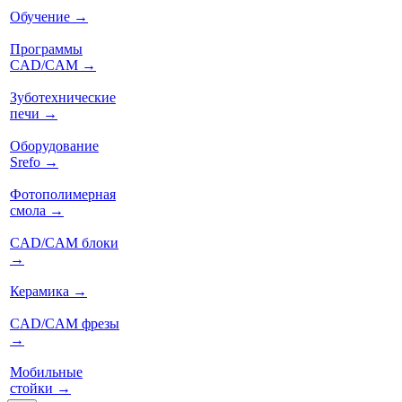
Обучение
→
Программы
CAD/CAM
→
Зуботехнические
печи
→
Оборудование
Srefo
→
Фотополимерная
смола
→
CAD/CAM блоки
→
Керамика
→
CAD/CAM фрезы
→
Мобильные
стойки
→