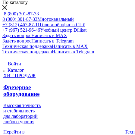
По каталогу
8 (800) 301-87-33
8 (800) 301-87-33
Многоканальный
+7 (812) 467-87-11
Головной офис в СПб
+7 (967) 521-96-46
Учебный центр Dilikat
Задать вопрос
Написать в MAX
Задать вопрос
Написать в Telegram
Техническая поддержка
Написать в MAX
Техническая поддержка
Написать в Telegram
Войти
Каталог
ХИТ ПРОДАЖ
Фрезерное
оборудование
Высокая точность
и стабильность
для лабораторий
любого уровня
Техп
Перейти в