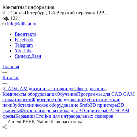
Контактная информация
г. Санкт-Петербург, 1-й Верхний переулок 12В,
оф. 122
info@dilikat.ru
Вконтакте
Facebook
Telegram
YouTube
Яндекс.Дзен
Главная
—
Каталог
—
CAD/CAM диски и заготовки для фрезерования
Комплекты оборудования
Обучение
Программы для CAD CAM
стоматологии
Фрезерное оборудование
Зуботехнические
печи
Зуботехническое оборудование Srefo
3D принтеры
3D
сканеры
Фотополимерная смола для 3D-принтера
CAD/CAM
фрезы
Керамика
Стойки для интраоральных сканеров
—
Zirdent PEEK Nature блок-заготовка