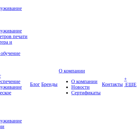
луживание
луживание
етров печати
ера и
 обучение
О компании
т
+
еспечение
О компании
Блог
Бренды
Контакты
ЕЩЕ
луживание
Новости
еское
Сертификаты
луживание
чи