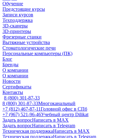
Обучение
Предстоящие курсы
Записи курсов
Техподдержка
3D-сканеры
3D-принтеры
Фрезерные станки
Вытяжные устройства
Стоматологические печи
Персональные компьютеры (ПК)
Блог
Бренды
О компании
О компании
Новости
Сертификаты
Контакты
8 (800) 301-87-33
8 (800) 301-87-33
Многоканальный
+7 (812) 467-87-11
Головной офис в СПб
+7 (967) 521-96-46
Учебный центр Dilikat
Задать вопрос
Написать в MAX
Задать вопрос
Написать в Telegram
Техническая поддержка
Написать в MAX
Техническая поддержка
Написать в Telegram