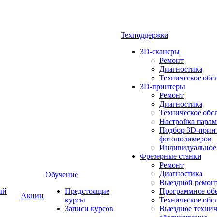
Техподдержка
3D-сканеры
Ремонт
Диагностика
Техническое обс
3D-принтеры
Ремонт
Диагностика
Техническое обс
Настройка парам
Подбор 3D-принт
фотополимеров
Индивидуальное
Фрезерные станки
Ремонт
Диагностика
Обучение
Выездной ремон
ый
Предстоящие
Программное об
Акции
курсы
Техническое обс
Записи курсов
Выездное технич