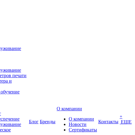
луживание
луживание
етров печати
ера и
 обучение
О компании
т
+
еспечение
О компании
Блог
Бренды
Контакты
ЕЩЕ
луживание
Новости
еское
Сертификаты