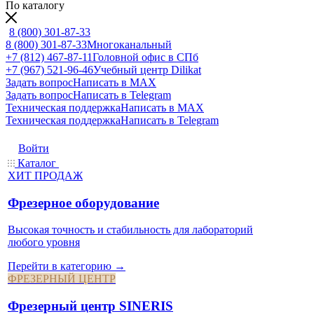
По каталогу
8 (800) 301-87-33
8 (800) 301-87-33
Многоканальный
+7 (812) 467-87-11
Головной офис в СПб
+7 (967) 521-96-46
Учебный центр Dilikat
Задать вопрос
Написать в MAX
Задать вопрос
Написать в Telegram
Техническая поддержка
Написать в MAX
Техническая поддержка
Написать в Telegram
Войти
Каталог
ХИТ ПРОДАЖ
Фрезерное оборудование
Высокая точность и стабильность для лабораторий
любого уровня
Перейти в категорию →
ФРЕЗЕРНЫЙ ЦЕНТР
Фрезерный центр SINERIS