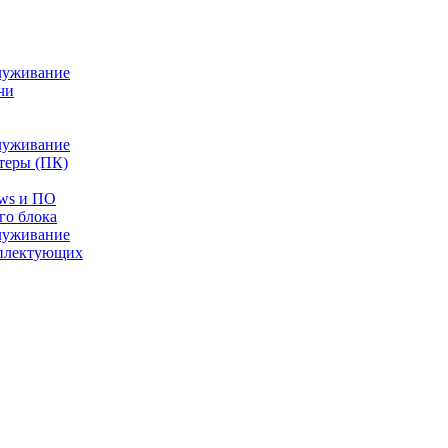
луживание
чи
луживание
теры (ПК)
ows и ПО
го блока
луживание
плектующих