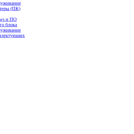
луживание
теры (ПК)
ows и ПО
го блока
луживание
плектующих