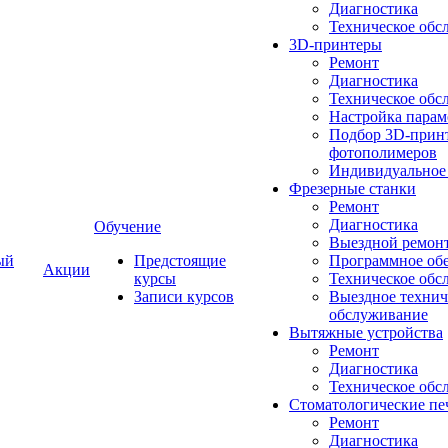
Диагностика
Техническое обс
3D-принтеры
Ремонт
Диагностика
Техническое обс
Настройка парам
Подбор 3D-принт
фотополимеров
Индивидуальное
Фрезерные станки
Ремонт
Диагностика
Обучение
Выездной ремон
ый
Предстоящие
Программное об
Акции
курсы
Техническое обс
Записи курсов
Выездное технич
обслуживание
Вытяжные устройства
Ремонт
Диагностика
Техническое обс
Стоматологические пе
Ремонт
Диагностика