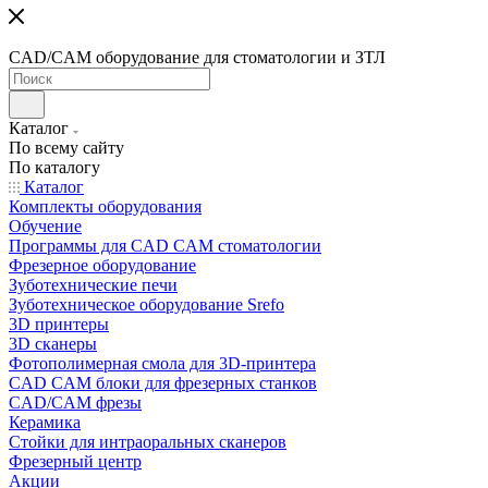
CAD/CAM оборудование для стоматологии и ЗТЛ
Каталог
По всему сайту
По каталогу
Каталог
Комплекты оборудования
Обучение
Программы для CAD CAM стоматологии
Фрезерное оборудование
Зуботехнические печи
Зуботехническое оборудование Srefo
3D принтеры
3D сканеры
Фотополимерная смола для 3D-принтера
CAD CAM блоки для фрезерных станков
CAD/CAM фрезы
Керамика
Стойки для интраоральных сканеров
Фрезерный центр
Акции