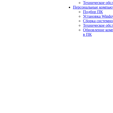
Техническое обс
Персональные компью
Подбор ПК
Установка Wind
Сборка системно
Техническое обс
Обновление ком
в ПК