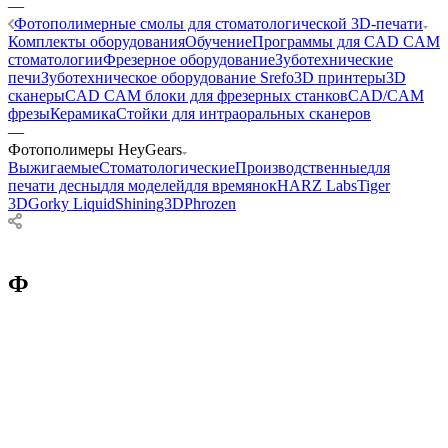
—
Фотополимерные смолы для стоматологической 3D-печати
Комплекты оборудования
Обучение
Программы для CAD CAM
стоматологии
Фрезерное оборудование
Зуботехнические
печи
Зуботехническое оборудование Srefo
3D принтеры
3D
сканеры
CAD CAM блоки для фрезерных станков
CAD/CAM
фрезы
Керамика
Стойки для интраоральных сканеров
—
Фотополимеры HeyGears
Выжигаемые
Стоматологические
Производственные
для
печати десны
для моделей
для времянок
HARZ Labs
Tiger
3D
Gorky Liquid
Shining3D
Phrozen
Ф