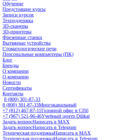
Обучение
Предстоящие курсы
Записи курсов
Техподдержка
3D-сканеры
3D-принтеры
Фрезерные станки
Вытяжные устройства
Стоматологические печи
Персональные компьютеры (ПК)
Блог
Бренды
О компании
О компании
Новости
Сертификаты
Контакты
8 (800) 301-87-33
8 (800) 301-87-33
Многоканальный
+7 (812) 467-87-11
Головной офис в СПб
+7 (967) 521-96-46
Учебный центр Dilikat
Задать вопрос
Написать в MAX
Задать вопрос
Написать в Telegram
Техническая поддержка
Написать в MAX
Техническая поддержка
Написать в Telegram