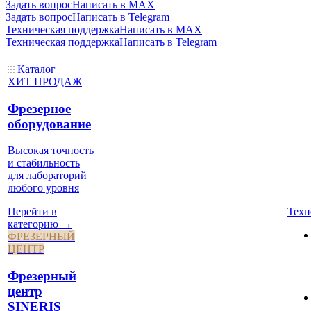
Задать вопрос
Написать в MAX
Задать вопрос
Написать в Telegram
Техническая поддержка
Написать в MAX
Техническая поддержка
Написать в Telegram
Каталог
ХИТ ПРОДАЖ
Фрезерное
оборудование
Высокая точность
и стабильность
для лабораторий
любого уровня
Техп
Перейти в
категорию →
ФРЕЗЕРНЫЙ
ЦЕНТР
Фрезерный
центр
SINERIS