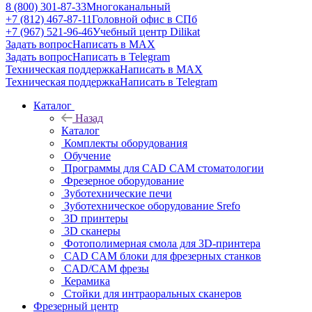
8 (800) 301-87-33
Многоканальный
+7 (812) 467-87-11
Головной офис в СПб
+7 (967) 521-96-46
Учебный центр Dilikat
Задать вопрос
Написать в MAX
Задать вопрос
Написать в Telegram
Техническая поддержка
Написать в MAX
Техническая поддержка
Написать в Telegram
Каталог
Назад
Каталог
Комплекты оборудования
Обучение
Программы для CAD CAM стоматологии
Фрезерное оборудование
Зуботехнические печи
Зуботехническое оборудование Srefo
3D принтеры
3D сканеры
Фотополимерная смола для 3D-принтера
CAD CAM блоки для фрезерных станков
CAD/CAM фрезы
Керамика
Стойки для интраоральных сканеров
Фрезерный центр