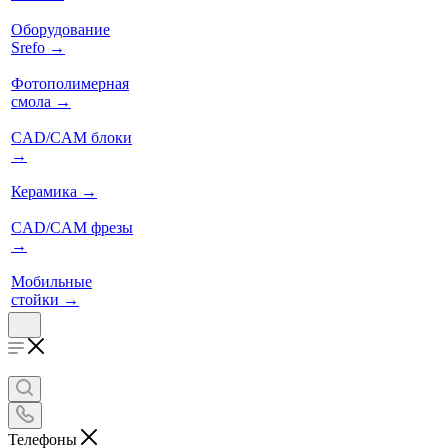
Оборудование
Srefo
→
Фотополимерная
смола
→
CAD/CAM блоки
→
Керамика
→
CAD/CAM фрезы
→
Мобильные
стойки
→
Телефоны