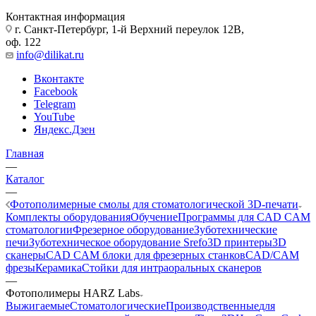
Контактная информация
г. Санкт-Петербург, 1-й Верхний переулок 12В,
оф. 122
info@dilikat.ru
Вконтакте
Facebook
Telegram
YouTube
Яндекс.Дзен
Главная
—
Каталог
—
Фотополимерные смолы для стоматологической 3D-печати
Комплекты оборудования
Обучение
Программы для CAD CAM
стоматологии
Фрезерное оборудование
Зуботехнические
печи
Зуботехническое оборудование Srefo
3D принтеры
3D
сканеры
CAD CAM блоки для фрезерных станков
CAD/CAM
фрезы
Керамика
Стойки для интраоральных сканеров
—
Фотополимеры HARZ Labs
Выжигаемые
Стоматологические
Производственные
для