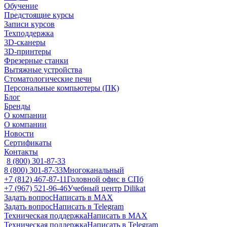
Обучение
Предстоящие курсы
Записи курсов
Техподдержка
3D-сканеры
3D-принтеры
Фрезерные станки
Вытяжные устройства
Стоматологические печи
Персональные компьютеры (ПК)
Блог
Бренды
О компании
О компании
Новости
Сертификаты
Контакты
8 (800) 301-87-33
8 (800) 301-87-33
Многоканальный
+7 (812) 467-87-11
Головной офис в СПб
+7 (967) 521-96-46
Учебный центр Dilikat
Задать вопрос
Написать в MAX
Задать вопрос
Написать в Telegram
Техническая поддержка
Написать в MAX
Техническая поддержка
Написать в Telegram