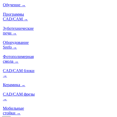
Обучение
→
Программы
CAD/CAM
→
Зуботехнические
печи
→
Оборудование
Srefo
→
Фотополимерная
смола
→
CAD/CAM блоки
→
Керамика
→
CAD/CAM фрезы
→
Мобильные
стойки
→