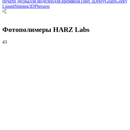
печати десны
для моделей
для времянок
Tiger 3D
HeyGears
Gorky
Liquid
Shining3D
Phrozen
Фотополимеры HARZ Labs
43