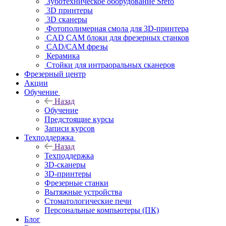
Зуботехническое оборудование Srefo
3D принтеры
3D сканеры
Фотополимерная смола для 3D-принтера
CAD CAM блоки для фрезерных станков
CAD/CAM фрезы
Керамика
Стойки для интраоральных сканеров
Фрезерный центр
Акции
Обучение
Назад
Обучение
Предстоящие курсы
Записи курсов
Техподдержка
Назад
Техподдержка
3D-сканеры
3D-принтеры
Фрезерные станки
Вытяжные устройства
Стоматологические печи
Персональные компьютеры (ПК)
Блог