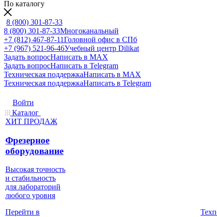
По каталогу
8 (800) 301-87-33
8 (800) 301-87-33
Многоканальный
+7 (812) 467-87-11
Головной офис в СПб
+7 (967) 521-96-46
Учебный центр Dilikat
Задать вопрос
Написать в MAX
Задать вопрос
Написать в Telegram
Техническая поддержка
Написать в MAX
Техническая поддержка
Написать в Telegram
Войти
Каталог
ХИТ ПРОДАЖ
Фрезерное
оборудование
Высокая точность
и стабильность
для лабораторий
любого уровня
Техп
Перейти в