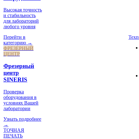
Высокая точность
и стабильность
для лабораторий
любого уровня
Техп
Перейти в
категорию →
ФРЕЗЕРНЫЙ
ЦЕНТР
Фрезерный
центр
SINERIS
Проверка
оборудования в
условиях Вашей
лаборатории
Узнать подробнее
→
ТОЧНАЯ
ПЕЧАТЬ