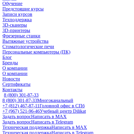
Обучение
Предстоящие курсы
Записи курсов
Техподдержка
3D-сканеры
3D-принтеры
Фрезерные станки
Вытяжные устройства
Стоматологические печи
Персональные компьютеры (ПК)
Блог
Бренды
О компании
О компании
Новости
Сертификаты
Контакты
8 (800) 301-87-33
8 (800) 301-87-33
Многоканальный
+7 (812) 467-87-11
Головной офис в СПб
+7 (967) 521-96-46
Учебный центр Dilikat
Задать вопрос
Написать в MAX
Задать вопрос
Написать в Telegram
Техническая поддержка
Написать в MAX
Техническая поддержка
Написать в Telegram