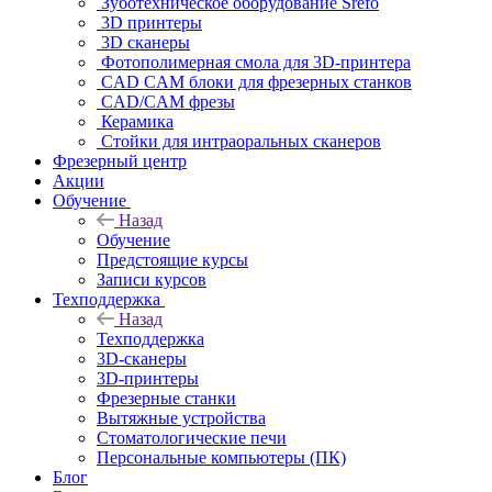
Зуботехническое оборудование Srefo
3D принтеры
3D сканеры
Фотополимерная смола для 3D-принтера
CAD CAM блоки для фрезерных станков
CAD/CAM фрезы
Керамика
Стойки для интраоральных сканеров
Фрезерный центр
Акции
Обучение
Назад
Обучение
Предстоящие курсы
Записи курсов
Техподдержка
Назад
Техподдержка
3D-сканеры
3D-принтеры
Фрезерные станки
Вытяжные устройства
Стоматологические печи
Персональные компьютеры (ПК)
Блог