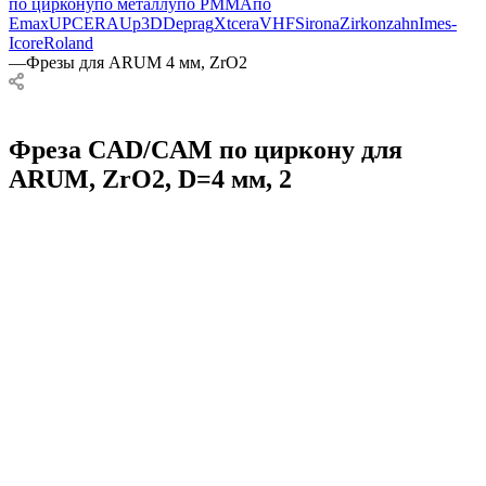
по циркону
по металлу
по PMMA
по
Emax
UPCERA
Up3D
Deprag
Xtcera
VHF
Sirona
Zirkonzahn
Imes-
Icore
Roland
—
Фрезы для ARUM 4 мм, ZrO2
Фреза CAD/CAM по циркону для
ARUM, ZrO2, D=4 мм, 2