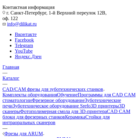
Контактная информация
г. Санкт-Петербург, 1-й Верхний переулок 12В,
оф. 122
info@dilikat.ru
Вконтакте
Facebook
Telegram
YouTube
Яндекс.Дзен
Главная
—
Каталог
—
CAD/CAM фрезы для зуботехнических станков
Комплекты оборудования
Обучение
Программы для CAD CAM
стоматологии
Фрезерное оборудование
Зуботехнические
печи
Зуботехническое оборудование Srefo
3D принтеры
3D
сканеры
Фотополимерная смола для 3D-принтера
CAD CAM
блоки для фрезерных станков
Керамика
Стойки для
интраоральных сканеров
—
Фрезы для ARUM