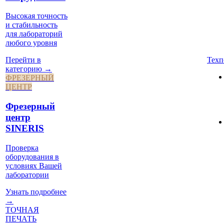
Высокая точность
и стабильность
для лабораторий
любого уровня
Техп
Перейти в
категорию →
ФРЕЗЕРНЫЙ
ЦЕНТР
Фрезерный
центр
SINERIS
Проверка
оборудования в
условиях Вашей
лаборатории
Узнать подробнее
→
ТОЧНАЯ
ПЕЧАТЬ