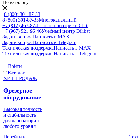
По каталогу
8 (800) 301-87-33
8 (800) 301-87-33
Многоканальный
+7 (812) 467-87-11
Головной офис в СПб
+7 (967) 521-96-46
Учебный центр Dilikat
Задать вопрос
Написать в MAX
Задать вопрос
Написать в Telegram
Техническая поддержка
Написать в MAX
Техническая поддержка
Написать в Telegram
Войти
Каталог
ХИТ ПРОДАЖ
Фрезерное
оборудование
Высокая точность
и стабильность
для лабораторий
любого уровня
Техп
Перейти в