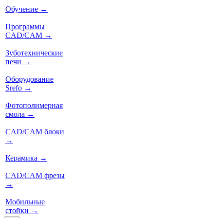
Обучение
→
Программы
CAD/CAM
→
Зуботехнические
печи
→
Оборудование
Srefo
→
Фотополимерная
смола
→
CAD/CAM блоки
→
Керамика
→
CAD/CAM фрезы
→
Мобильные
стойки
→