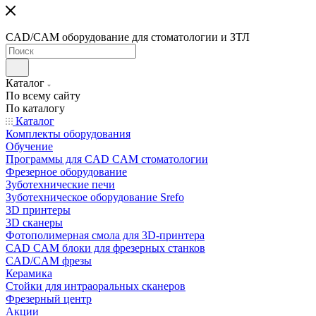
CAD/CAM оборудование для стоматологии и ЗТЛ
Каталог
По всему сайту
По каталогу
Каталог
Комплекты оборудования
Обучение
Программы для CAD CAM стоматологии
Фрезерное оборудование
Зуботехнические печи
Зуботехническое оборудование Srefo
3D принтеры
3D сканеры
Фотополимерная смола для 3D-принтера
CAD CAM блоки для фрезерных станков
CAD/CAM фрезы
Керамика
Стойки для интраоральных сканеров
Фрезерный центр
Акции