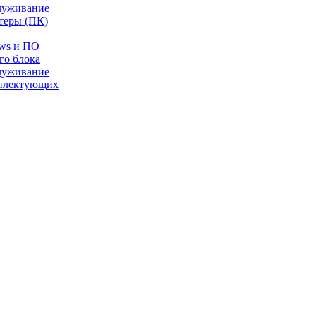
луживание
теры (ПК)
ows и ПО
го блока
луживание
плектующих