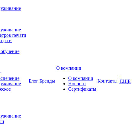
луживание
луживание
етров печати
ера и
 обучение
О компании
т
+
еспечение
О компании
Блог
Бренды
Контакты
ЕЩЕ
луживание
Новости
еское
Сертификаты
луживание
чи