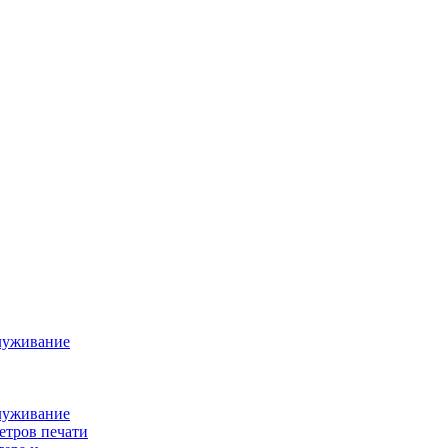
луживание
луживание
етров печати