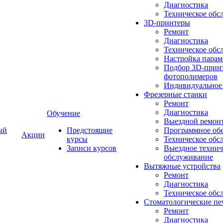
Диагностика
Техническое обс
3D-принтеры
Ремонт
Диагностика
Техническое обс
Настройка парам
Подбор 3D-принт
фотополимеров
Индивидуальное
Фрезерные станки
Ремонт
Диагностика
Обучение
Выездной ремон
ый
Предстоящие
Программное об
Акции
курсы
Техническое обс
Записи курсов
Выездное технич
обслуживание
Вытяжные устройства
Ремонт
Диагностика
Техническое обс
Стоматологические пе
Ремонт
Диагностика