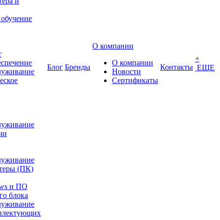
ера и
 обучение
О компании
т
+
еспечение
О компании
Блог
Бренды
Контакты
ЕЩЕ
луживание
Новости
еское
Сертификаты
луживание
чи
луживание
теры (ПК)
ows и ПО
го блока
луживание
плектующих