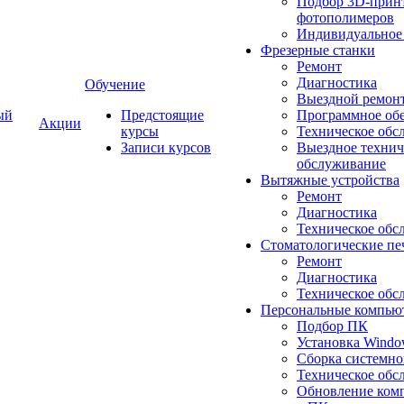
Подбор 3D-принт
фотополимеров
Индивидуальное
Фрезерные станки
Ремонт
Диагностика
Обучение
Выездной ремон
ый
Предстоящие
Программное об
Акции
курсы
Техническое обс
Записи курсов
Выездное технич
обслуживание
Вытяжные устройства
Ремонт
Диагностика
Техническое обс
Стоматологические пе
Ремонт
Диагностика
Техническое обс
Персональные компью
Подбор ПК
Установка Wind
Сборка системно
Техническое обс
Обновление ком