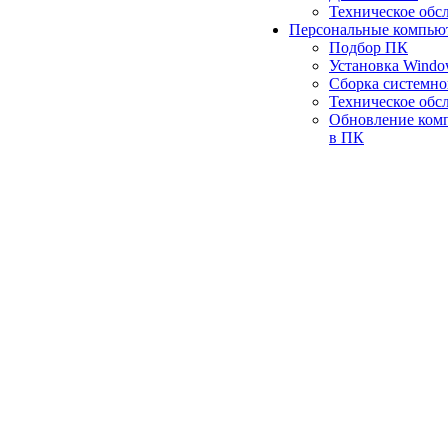
Техническое обс
Персональные компью
Подбор ПК
Установка Wind
Сборка системно
Техническое обс
Обновление ком
в ПК