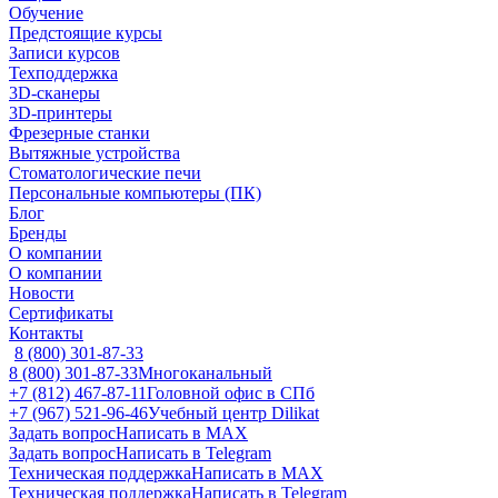
Обучение
Предстоящие курсы
Записи курсов
Техподдержка
3D-сканеры
3D-принтеры
Фрезерные станки
Вытяжные устройства
Стоматологические печи
Персональные компьютеры (ПК)
Блог
Бренды
О компании
О компании
Новости
Сертификаты
Контакты
8 (800) 301-87-33
8 (800) 301-87-33
Многоканальный
+7 (812) 467-87-11
Головной офис в СПб
+7 (967) 521-96-46
Учебный центр Dilikat
Задать вопрос
Написать в MAX
Задать вопрос
Написать в Telegram
Техническая поддержка
Написать в MAX
Техническая поддержка
Написать в Telegram