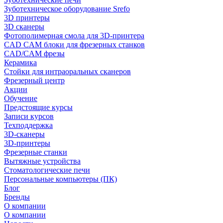
Зуботехническое оборудование Srefo
3D принтеры
3D сканеры
Фотополимерная смола для 3D-принтера
CAD CAM блоки для фрезерных станков
CAD/CAM фрезы
Керамика
Стойки для интраоральных сканеров
Фрезерный центр
Акции
Обучение
Предстоящие курсы
Записи курсов
Техподдержка
3D-сканеры
3D-принтеры
Фрезерные станки
Вытяжные устройства
Стоматологические печи
Персональные компьютеры (ПК)
Блог
Бренды
О компании
О компании