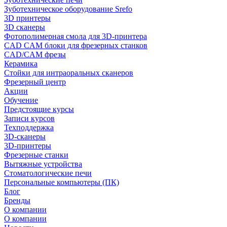
Зуботехническое оборудование Srefo
3D принтеры
3D сканеры
Фотополимерная смола для 3D-принтера
CAD CAM блоки для фрезерных станков
CAD/CAM фрезы
Керамика
Стойки для интраоральных сканеров
Фрезерный центр
Акции
Обучение
Предстоящие курсы
Записи курсов
Техподдержка
3D-сканеры
3D-принтеры
Фрезерные станки
Вытяжные устройства
Стоматологические печи
Персональные компьютеры (ПК)
Блог
Бренды
О компании
О компании