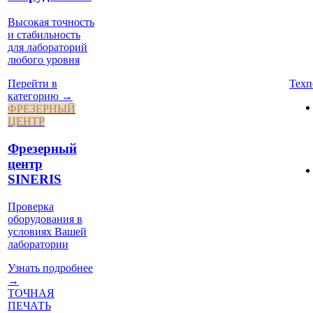
Высокая точность
и стабильность
для лабораторий
любого уровня
Техп
Перейти в
категорию →
ФРЕЗЕРНЫЙ
ЦЕНТР
Фрезерный
центр
SINERIS
Проверка
оборудования в
условиях Вашей
лаборатории
Узнать подробнее
→
ТОЧНАЯ
ПЕЧАТЬ