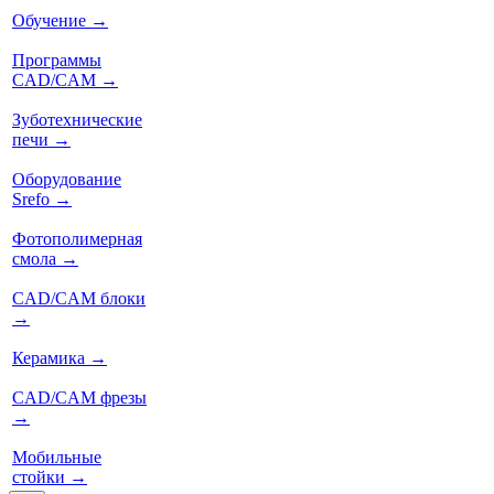
Обучение
→
Программы
CAD/CAM
→
Зуботехнические
печи
→
Оборудование
Srefo
→
Фотополимерная
смола
→
CAD/CAM блоки
→
Керамика
→
CAD/CAM фрезы
→
Мобильные
стойки
→