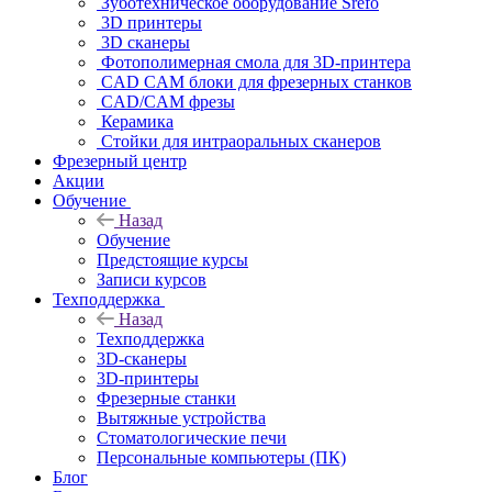
Зуботехническое оборудование Srefo
3D принтеры
3D сканеры
Фотополимерная смола для 3D-принтера
CAD CAM блоки для фрезерных станков
CAD/CAM фрезы
Керамика
Стойки для интраоральных сканеров
Фрезерный центр
Акции
Обучение
Назад
Обучение
Предстоящие курсы
Записи курсов
Техподдержка
Назад
Техподдержка
3D-сканеры
3D-принтеры
Фрезерные станки
Вытяжные устройства
Стоматологические печи
Персональные компьютеры (ПК)
Блог