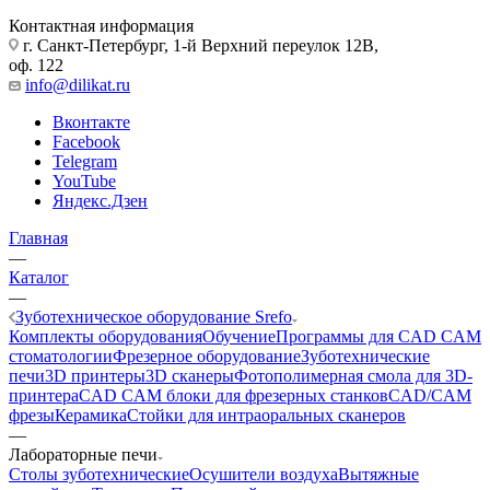
Контактная информация
г. Санкт-Петербург, 1-й Верхний переулок 12В,
оф. 122
info@dilikat.ru
Вконтакте
Facebook
Telegram
YouTube
Яндекс.Дзен
Главная
—
Каталог
—
Зуботехническое оборудование Srefo
Комплекты оборудования
Обучение
Программы для CAD CAM
стоматологии
Фрезерное оборудование
Зуботехнические
печи
3D принтеры
3D сканеры
Фотополимерная смола для 3D-
принтера
CAD CAM блоки для фрезерных станков
CAD/CAM
фрезы
Керамика
Стойки для интраоральных сканеров
—
Лабораторные печи
Столы зуботехнические
Осушители воздуха
Вытяжные