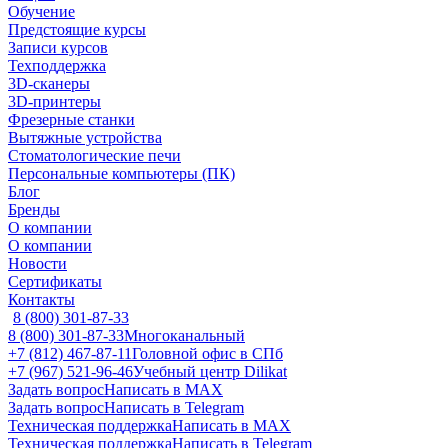
Обучение
Предстоящие курсы
Записи курсов
Техподдержка
3D-сканеры
3D-принтеры
Фрезерные станки
Вытяжные устройства
Стоматологические печи
Персональные компьютеры (ПК)
Блог
Бренды
О компании
О компании
Новости
Сертификаты
Контакты
8 (800) 301-87-33
8 (800) 301-87-33
Многоканальный
+7 (812) 467-87-11
Головной офис в СПб
+7 (967) 521-96-46
Учебный центр Dilikat
Задать вопрос
Написать в MAX
Задать вопрос
Написать в Telegram
Техническая поддержка
Написать в MAX
Техническая поддержка
Написать в Telegram