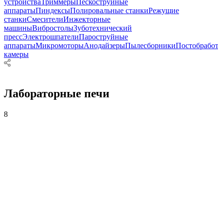
устройства
Триммеры
Пескоструйные
аппараты
Пиндексы
Полировальные станки
Режущие
станки
Смесители
Инжекторные
машины
Вибростолы
Зуботехнический
пресс
Электрошпатели
Пароструйные
аппараты
Микромоторы
Анодайзеры
Пылесборники
Постобрабо
камеры
Лабораторные печи
8