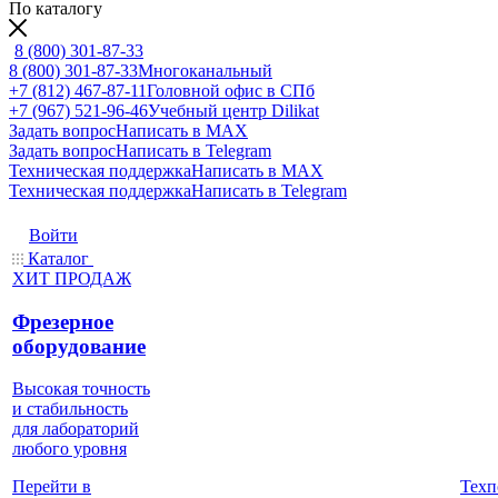
По каталогу
8 (800) 301-87-33
8 (800) 301-87-33
Многоканальный
+7 (812) 467-87-11
Головной офис в СПб
+7 (967) 521-96-46
Учебный центр Dilikat
Задать вопрос
Написать в MAX
Задать вопрос
Написать в Telegram
Техническая поддержка
Написать в MAX
Техническая поддержка
Написать в Telegram
Войти
Каталог
ХИТ ПРОДАЖ
Фрезерное
оборудование
Высокая точность
и стабильность
для лабораторий
любого уровня
Техп
Перейти в