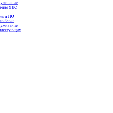
луживание
теры (ПК)
ows и ПО
го блока
луживание
плектующих