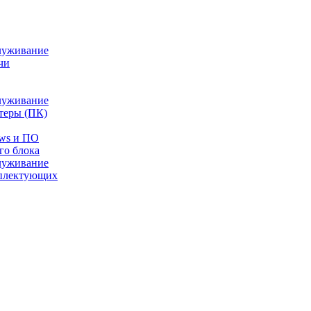
луживание
чи
луживание
теры (ПК)
ows и ПО
го блока
луживание
плектующих