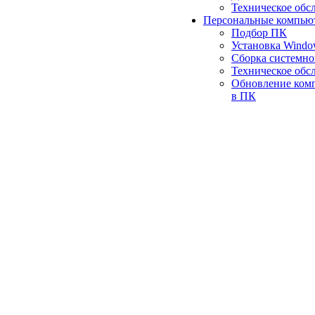
Техническое обс
Персональные компью
Подбор ПК
Установка Wind
Сборка системно
Техническое обс
Обновление ком
в ПК