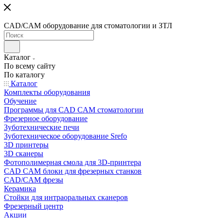
CAD/CAM оборудование для стоматологии и ЗТЛ
Каталог
По всему сайту
По каталогу
Каталог
Комплекты оборудования
Обучение
Программы для CAD CAM стоматологии
Фрезерное оборудование
Зуботехнические печи
Зуботехническое оборудование Srefo
3D принтеры
3D сканеры
Фотополимерная смола для 3D-принтера
CAD CAM блоки для фрезерных станков
CAD/CAM фрезы
Керамика
Стойки для интраоральных сканеров
Фрезерный центр
Акции