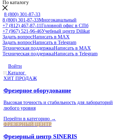
По каталогу
8 (800) 301-87-33
8 (800) 301-87-33
Многоканальный
+7 (812) 467-87-11
Головной офис в СПб
+7 (967) 521-96-46
Учебный центр Dilikat
Задать вопрос
Написать в MAX
Задать вопрос
Написать в Telegram
Техническая поддержка
Написать в MAX
Техническая поддержка
Написать в Telegram
Войти
Каталог
ХИТ ПРОДАЖ
Фрезерное оборудование
Высокая точность и стабильность для лабораторий
любого уровня
Перейти в категорию →
ФРЕЗЕРНЫЙ ЦЕНТР
Фрезерный центр SINERIS