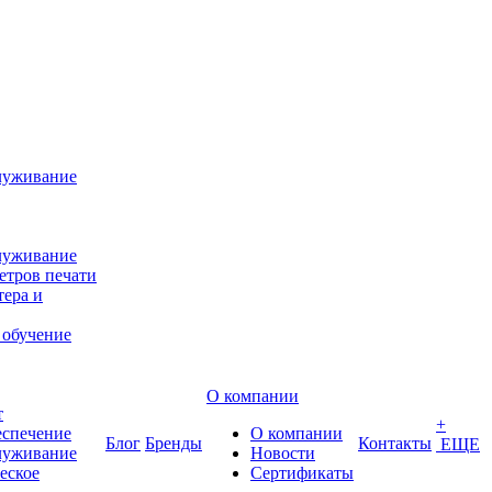
луживание
луживание
етров печати
ера и
 обучение
О компании
т
+
еспечение
О компании
Блог
Бренды
Контакты
ЕЩЕ
луживание
Новости
еское
Сертификаты