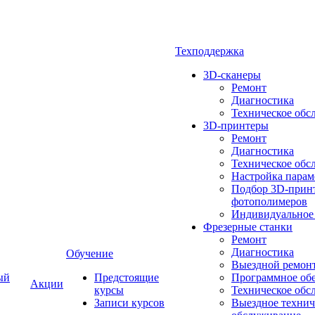
Техподдержка
3D-сканеры
Ремонт
Диагностика
Техническое обс
3D-принтеры
Ремонт
Диагностика
Техническое обс
Настройка парам
Подбор 3D-принт
фотополимеров
Индивидуальное
Фрезерные станки
Ремонт
Диагностика
Обучение
Выездной ремон
ый
Предстоящие
Программное об
Акции
курсы
Техническое обс
Записи курсов
Выездное технич