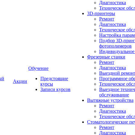
Диагностика
Техническое обс
3D-принтеры
Ремонт
Диагностика
Техническое обс
Настройка парам
Подбор 3D-принт
фотополимеров
Индивидуальное
Фрезерные станки
Ремонт
Диагностика
Обучение
Выездной ремон
ый
Предстоящие
Программное об
Акции
курсы
Техническое обс
Записи курсов
Выездное технич
обслуживание
Вытяжные устройства
Ремонт
Диагностика
Техническое обс
Стоматологические пе
Ремонт
Диагностика