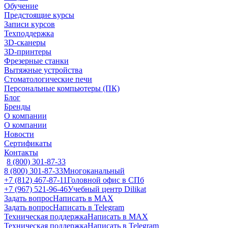
Обучение
Предстоящие курсы
Записи курсов
Техподдержка
3D-сканеры
3D-принтеры
Фрезерные станки
Вытяжные устройства
Стоматологические печи
Персональные компьютеры (ПК)
Блог
Бренды
О компании
О компании
Новости
Сертификаты
Контакты
8 (800) 301-87-33
8 (800) 301-87-33
Многоканальный
+7 (812) 467-87-11
Головной офис в СПб
+7 (967) 521-96-46
Учебный центр Dilikat
Задать вопрос
Написать в MAX
Задать вопрос
Написать в Telegram
Техническая поддержка
Написать в MAX
Техническая поддержка
Написать в Telegram