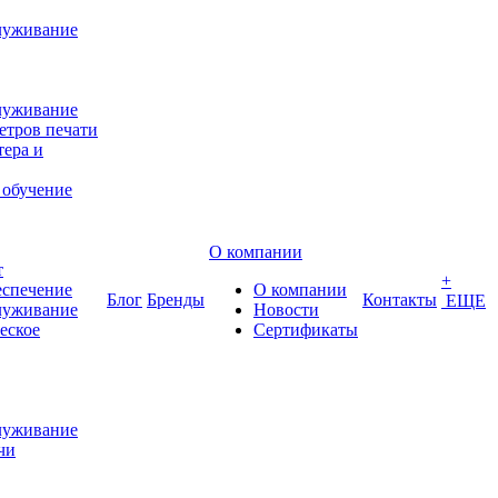
луживание
луживание
етров печати
ера и
 обучение
О компании
т
+
еспечение
О компании
Блог
Бренды
Контакты
ЕЩЕ
луживание
Новости
еское
Сертификаты
луживание
чи