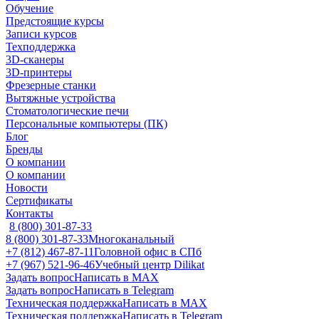
Обучение
Предстоящие курсы
Записи курсов
Техподдержка
3D-сканеры
3D-принтеры
Фрезерные станки
Вытяжные устройства
Стоматологические печи
Персональные компьютеры (ПК)
Блог
Бренды
О компании
О компании
Новости
Сертификаты
Контакты
8 (800) 301-87-33
8 (800) 301-87-33
Многоканальный
+7 (812) 467-87-11
Головной офис в СПб
+7 (967) 521-96-46
Учебный центр Dilikat
Задать вопрос
Написать в MAX
Задать вопрос
Написать в Telegram
Техническая поддержка
Написать в MAX
Техническая поддержка
Написать в Telegram