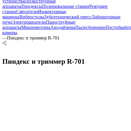
устройства
Пескоструйные
аппараты
Пиндексы
Полировальные станки
Режущие
станки
Смесители
Инжекторные
машины
Вибростолы
Зуботехнический пресс
Лабораторные
печи
Электрошпатели
Пароструйные
аппараты
Микромоторы
Анодайзеры
Пылесборники
Постобрабо
камеры
—
Пиндекс и триммер R-701
Пиндекс и триммер R-701