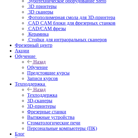
Зуботехническое оборудование Srefo
3D принтеры
3D сканеры
Фотополимерная смола для 3D-принтера
CAD CAM блоки для фрезерных станков
CAD/CAM фрезы
Керамика
Стойки для интраоральных сканеров
Фрезерный центр
Акции
Обучение
Назад
Обучение
Предстоящие курсы
Записи курсов
Техподдержка
Назад
Техподдержка
3D-сканеры
3D-принтеры
Фрезерные станки
Вытяжные устройства
Стоматологические печи
Персональные компьютеры (ПК)
Блог