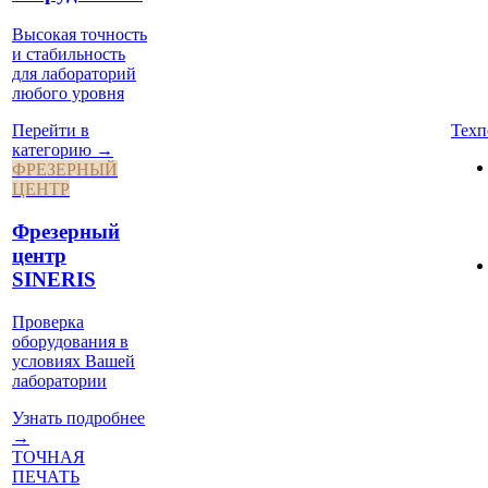
Высокая точность
и стабильность
для лабораторий
любого уровня
Техп
Перейти в
категорию →
ФРЕЗЕРНЫЙ
ЦЕНТР
Фрезерный
центр
SINERIS
Проверка
оборудования в
условиях Вашей
лаборатории
Узнать подробнее
→
ТОЧНАЯ
ПЕЧАТЬ