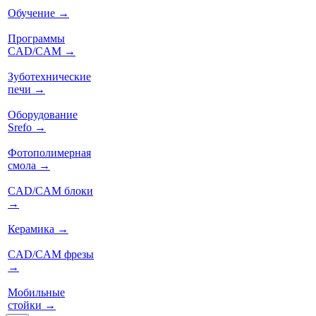
Обучение
→
Программы
CAD/CAM
→
Зуботехнические
печи
→
Оборудование
Srefo
→
Фотополимерная
смола
→
CAD/CAM блоки
→
Керамика
→
CAD/CAM фрезы
→
Мобильные
стойки
→