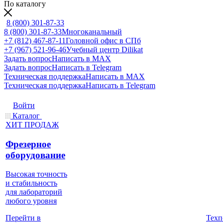
По каталогу
8 (800) 301-87-33
8 (800) 301-87-33
Многоканальный
+7 (812) 467-87-11
Головной офис в СПб
+7 (967) 521-96-46
Учебный центр Dilikat
Задать вопрос
Написать в MAX
Задать вопрос
Написать в Telegram
Техническая поддержка
Написать в MAX
Техническая поддержка
Написать в Telegram
Войти
Каталог
ХИТ ПРОДАЖ
Фрезерное
оборудование
Высокая точность
и стабильность
для лабораторий
любого уровня
Техп
Перейти в