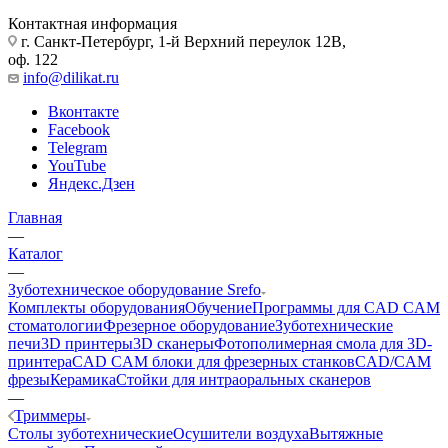
Контактная информация
г. Санкт-Петербург, 1-й Верхний переулок 12В,
оф. 122
info@dilikat.ru
Вконтакте
Facebook
Telegram
YouTube
Яндекс.Дзен
Главная
—
Каталог
—
Зуботехническое оборудование Srefo
Комплекты оборудования
Обучение
Программы для CAD CAM
стоматологии
Фрезерное оборудование
Зуботехнические
печи
3D принтеры
3D сканеры
Фотополимерная смола для 3D-
принтера
CAD CAM блоки для фрезерных станков
CAD/CAM
фрезы
Керамика
Стойки для интраоральных сканеров
—
Триммеры
Столы зуботехнические
Осушители воздуха
Вытяжные