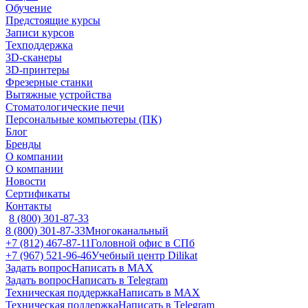
Обучение
Предстоящие курсы
Записи курсов
Техподдержка
3D-сканеры
3D-принтеры
Фрезерные станки
Вытяжные устройства
Стоматологические печи
Персональные компьютеры (ПК)
Блог
Бренды
О компании
О компании
Новости
Сертификаты
Контакты
8 (800) 301-87-33
8 (800) 301-87-33
Многоканальный
+7 (812) 467-87-11
Головной офис в СПб
+7 (967) 521-96-46
Учебный центр Dilikat
Задать вопрос
Написать в MAX
Задать вопрос
Написать в Telegram
Техническая поддержка
Написать в MAX
Техническая поддержка
Написать в Telegram