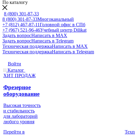
По каталогу
8 (800) 301-87-33
8 (800) 301-87-33
Многоканальный
+7 (812) 467-87-11
Головной офис в СПб
+7 (967) 521-96-46
Учебный центр Dilikat
Задать вопрос
Написать в MAX
Задать вопрос
Написать в Telegram
Техническая поддержка
Написать в MAX
Техническая поддержка
Написать в Telegram
Войти
Каталог
ХИТ ПРОДАЖ
Фрезерное
оборудование
Высокая точность
и стабильность
для лабораторий
любого уровня
Техп
Перейти в