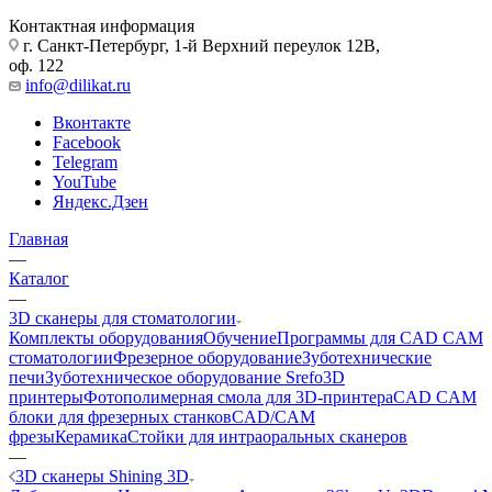
Контактная информация
г. Санкт-Петербург, 1-й Верхний переулок 12В,
оф. 122
info@dilikat.ru
Вконтакте
Facebook
Telegram
YouTube
Яндекс.Дзен
Главная
—
Каталог
—
3D сканеры для стоматологии
Комплекты оборудования
Обучение
Программы для CAD CAM
стоматологии
Фрезерное оборудование
Зуботехнические
печи
Зуботехническое оборудование Srefo
3D
принтеры
Фотополимерная смола для 3D-принтера
CAD CAM
блоки для фрезерных станков
CAD/CAM
фрезы
Керамика
Стойки для интраоральных сканеров
—
3D сканеры Shining 3D