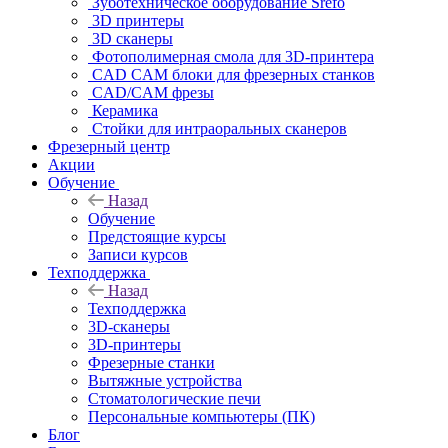
Зуботехническое оборудование Srefo
3D принтеры
3D сканеры
Фотополимерная смола для 3D-принтера
CAD CAM блоки для фрезерных станков
CAD/CAM фрезы
Керамика
Стойки для интраоральных сканеров
Фрезерный центр
Акции
Обучение
Назад
Обучение
Предстоящие курсы
Записи курсов
Техподдержка
Назад
Техподдержка
3D-сканеры
3D-принтеры
Фрезерные станки
Вытяжные устройства
Стоматологические печи
Персональные компьютеры (ПК)
Блог