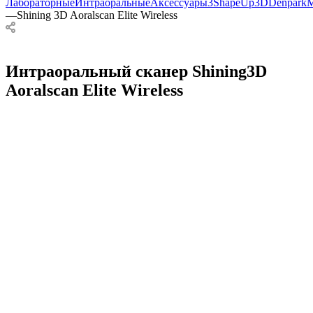
Лабораторные
Интраоральные
Аксессуары
3Shape
Up3D
Denpark
M
—
Shining 3D Aoralscan Elite Wireless
Интраоральный сканер Shining3D
Aoralscan Elite Wireless