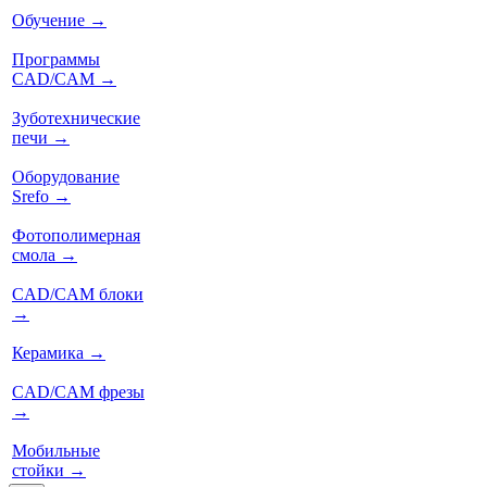
Обучение
→
Программы
CAD/CAM
→
Зуботехнические
печи
→
Оборудование
Srefo
→
Фотополимерная
смола
→
CAD/CAM блоки
→
Керамика
→
CAD/CAM фрезы
→
Мобильные
стойки
→