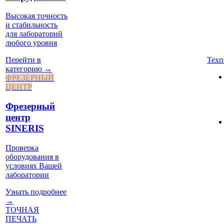
Высокая точность
и стабильность
для лабораторий
любого уровня
Техп
Перейти в
категорию →
ФРЕЗЕРНЫЙ
ЦЕНТР
Фрезерный
центр
SINERIS
Проверка
оборудования в
условиях Вашей
лаборатории
Узнать подробнее
→
ТОЧНАЯ
ПЕЧАТЬ